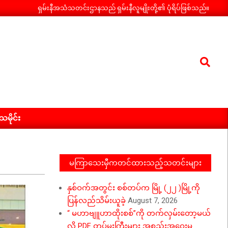
ရှမ်းနီအသံသတင်းဌာနသည် ရှမ်းနီလူမျိုးတို့၏ ပုံရိပ်ဖြစ်သည်။
Search
ီသမိုင်း
မကြာသေးမှီကတင်ထားသည့်သတင်းများ
နှစ်ဝက်အတွင်း စစ်တပ်က မြို့ (၂၂ )မြို့ကို
ပြန်လည်သိမ်းယူခဲ့
August 7, 2026
“ မဟာဗျူဟာထိုးစစ်”ကို တက်လှမ်းတော့မယ်
လို့ PDF တပ်မှူးကြီးများ အစည်းအဝေးမှ