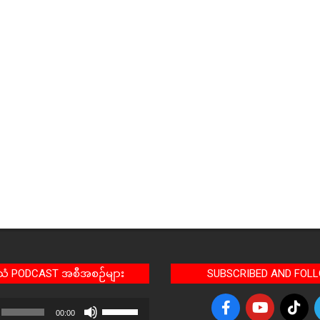
အသံ PODCAST အစီအစဉ်များ
SUBSCRIBED AND FOL
Use
00:00