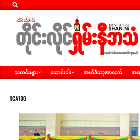
Search
Skip
to
content
ရှမ်း
သတင်းများ
ဆောင်းပါး
အယ်ဒီတာ့အာဘော်
အထူ
နီ
Primary
Navigation
အသံ
Menu
သတင်း
NCA100