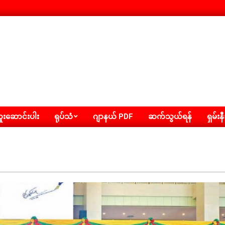
းဆောင်းပါး
ရုပ်သံ
ဂျာနယ် PDF
ဆက်သွယ်ရန်
ရှမ်းန