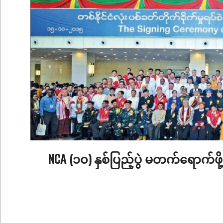
NCA (၁၀) နှစ်ပြည့်ပွဲ မတက်ရောက်ဖို
2025-
10-
13