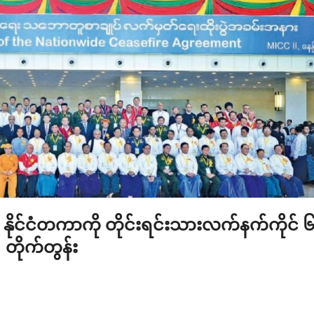
့ နိုင်ငံတကာကို တိုင်းရင်းသားလက်နက်ကိုင် ၆ ဖ
တိုက်တွန်း