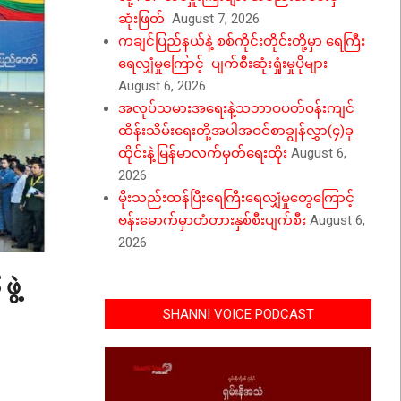
ဆုံးဖြတ်
August 7, 2026
ကချင်ပြည်နယ်နဲ့ စစ်ကိုင်းတိုင်းတို့မှာ ရေကြီး
ရေလျှံမှုကြောင့် ပျက်စီးဆုံးရှုံးမှုပိုများ
August 6, 2026
အလုပ်သမားအရေးနဲ့သဘာဝပတ်ဝန်းကျင်
ထိန်းသိမ်းရေးတို့အပါအဝင်စာချွန်လွှာ(၄)ခု
ထိုင်းနဲ့မြန်မာလက်မှတ်ရေးထိုး
August 6,
2026
မိုးသည်းထန်ပြီးရေကြီးရေလျှံမှုတွေကြောင့်
ဗန်းမောက်မှာတံတားနှစ်စီးပျက်စီး
August 6,
2026
ွဲ့
SHANNI VOICE PODCAST