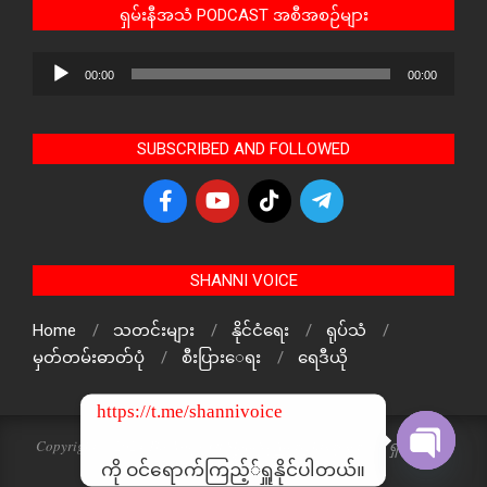
ရှမ်းနီအသံ PODCAST အစီအစဉ်များ
Audio
00:00
00:00
Player
SUBSCRIBED AND FOLLOWED
SHANNI VOICE
Home
သတင်းများ
နိုင်ငံရေး
ရုပ်သံ
မှတ်တမ်းဓာတ်ပုံ
စီးပြားေရး
ရေဒီယို
https://t.me/shannivoice
Copyright © 2024 The Voice Of ShanNi All rights reserved. ရှမ်းနီအသံ
သတင်းဌာန၏ မူပိုင်ဖြစ်ပါသည်
ကို ဝင်ရောက်ကြည့််ရှူနိုင်ပါတယ်။
Open