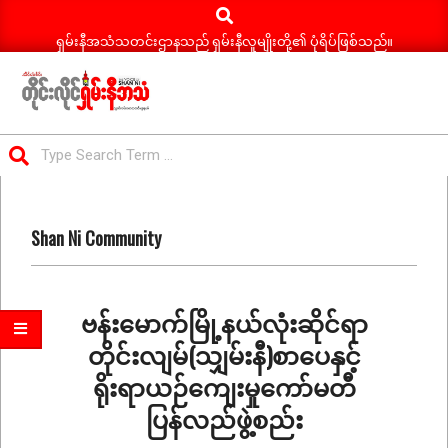
Search
Skip
to
ရှမ်းနီအသံသတင်းဌာနသည် ရှမ်းနီလူမျိုးတို့၏ ပုံရိပ်ဖြစ်သည်။
content
ရှမ်း
Search
နီ
Primary
အသံ
Navigation
သတင်း
Shan Ni Community
Menu
ဗန်းမောက်မြို့နယ်လုံးဆိုင်ရာ
တိုင်းလျမ်(သျှမ်းနီ)စာပေနှင့်
ရိုးရာယဉ်ကျေးမှုကော်မတီ
ပြန်လည်ဖွဲ့စည်း
2026-