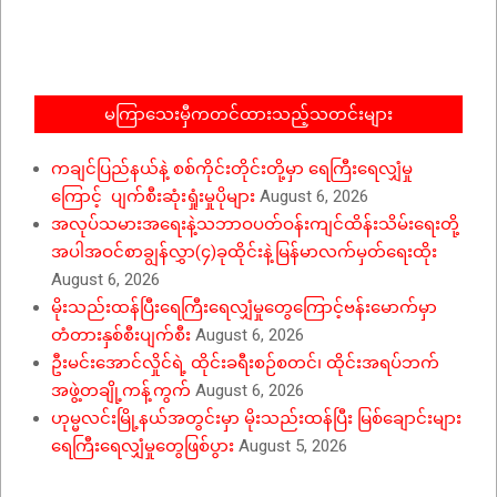
06-
09
မကြာသေးမှီကတင်ထားသည့်သတင်းများ
ကချင်ပြည်နယ်နဲ့ စစ်ကိုင်းတိုင်းတို့မှာ ရေကြီးရေလျှံမှု
ကြောင့် ပျက်စီးဆုံးရှုံးမှုပိုများ
August 6, 2026
အလုပ်သမားအရေးနဲ့သဘာဝပတ်ဝန်းကျင်ထိန်းသိမ်းရေးတို့
အပါအဝင်စာချွန်လွှာ(၄)ခုထိုင်းနဲ့မြန်မာလက်မှတ်ရေးထိုး
August 6, 2026
မိုးသည်းထန်ပြီးရေကြီးရေလျှံမှုတွေကြောင့်ဗန်းမောက်မှာ
တံတားနှစ်စီးပျက်စီး
August 6, 2026
ဦးမင်းအောင်လှိုင်ရဲ့ ထိုင်းခရီးစဉ်စတင်၊ ထိုင်းအရပ်ဘက်
အဖွဲ့တချို့ကန့်ကွက်
August 6, 2026
ဟုမ္မလင်းမြို့နယ်အတွင်းမှာ မိုးသည်းထန်ပြီး မြစ်ချောင်းများ
ရေကြီးရေလျှံမှုတွေဖြစ်ပွား
August 5, 2026