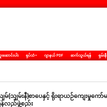
းဆောင်းပါး
ရုပ်သံ
ဂျာနယ် PDF
ဆက်သွယ်ရန်
ရှမ်းန
လျမ်(သျှမ်းနီ)စာပေနှင့် ရိုးရာယဉ်ကျေးမှုကော်
ြန်လည်ဖွဲ့စည်း