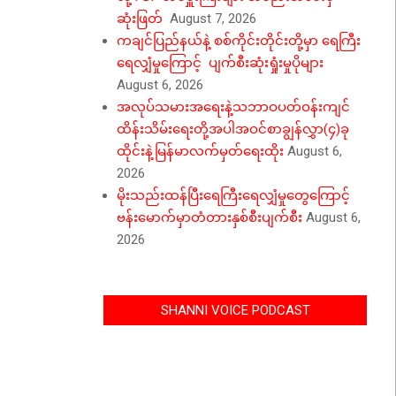
ဆုံးဖြတ်
August 7, 2026
ကချင်ပြည်နယ်နဲ့ စစ်ကိုင်းတိုင်းတို့မှာ ရေကြီး
ရေလျှံမှုကြောင့် ပျက်စီးဆုံးရှုံးမှုပိုများ
August 6, 2026
အလုပ်သမားအရေးနဲ့သဘာဝပတ်ဝန်းကျင်
ထိန်းသိမ်းရေးတို့အပါအဝင်စာချွန်လွှာ(၄)ခု
ထိုင်းနဲ့မြန်မာလက်မှတ်ရေးထိုး
August 6,
2026
မိုးသည်းထန်ပြီးရေကြီးရေလျှံမှုတွေကြောင့်
ဗန်းမောက်မှာတံတားနှစ်စီးပျက်စီး
August 6,
2026
SHANNI VOICE PODCAST