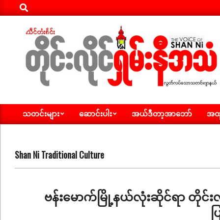
Search
Skip
to
content
ရှမ်း
သတင်းများ
ဆောင်းပါး
အယ်ဒီတာ့အာဘော်
အထူ
နီ
Primary
Navigation
အသံ
Menu
သတင်း
Shan Ni Traditional Culture
ဗန်းမောက်မြို့နယ်လုံးဆိုင်ရာ တိုင်း
ပ