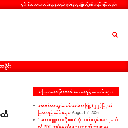
ရှမ်းနီအသံသတင်းဌာနသည် ရှမ်းနီလူမျိုးတို့၏ ပုံရိပ်ဖြစ်သည်။
Search
ီသမိုင်း
မကြာသေးမှီကတင်ထားသည့်သတင်းများ
နှစ်ဝက်အတွင်း စစ်တပ်က မြို့ (၂၂ )မြို့ကို
မတီ
ပြန်လည်သိမ်းယူခဲ့
August 7, 2026
“ မဟာဗျူဟာထိုးစစ်”ကို တက်လှမ်းတော့မယ်
လို့ PDF တပ်မှူးကြီးများ အစည်းအဝေးမှ