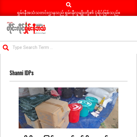
Search
Skip
to
ရှမ်းနီအသံသတင်းဌာနသည် ရှမ်းနီလူမျိုးတို့၏ ပုံရိပ်ဖြစ်သည်။
content
ရှမ်း
Search
နီ
Primary
အသံ
Navigation
သတင်း
Shanni IDPs
Menu