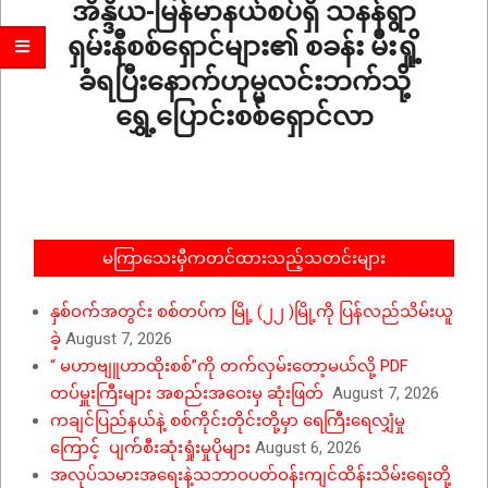
အိန္ဒိယ-မြန်မာနယ်စပ်ရှိ သနန်ရွာ
ရှမ်းနီစစ်ရှောင်များ၏ စခန်း မီးရှို့
ခံရပြီးနောက်ဟုမ္မလင်းဘက်သို့
ရွှေ့ပြောင်းစစ်ရှောင်လာ
2026-
06-
06
မကြာသေးမှီကတင်ထားသည့်သတင်းများ
နှစ်ဝက်အတွင်း စစ်တပ်က မြို့ (၂၂ )မြို့ကို ပြန်လည်သိမ်းယူ
ခဲ့
August 7, 2026
“ မဟာဗျူဟာထိုးစစ်”ကို တက်လှမ်းတော့မယ်လို့ PDF
တပ်မှူးကြီးများ အစည်းအဝေးမှ ဆုံးဖြတ်
August 7, 2026
ကချင်ပြည်နယ်နဲ့ စစ်ကိုင်းတိုင်းတို့မှာ ရေကြီးရေလျှံမှု
ကြောင့် ပျက်စီးဆုံးရှုံးမှုပိုများ
August 6, 2026
အလုပ်သမားအရေးနဲ့သဘာဝပတ်ဝန်းကျင်ထိန်းသိမ်းရေးတို့