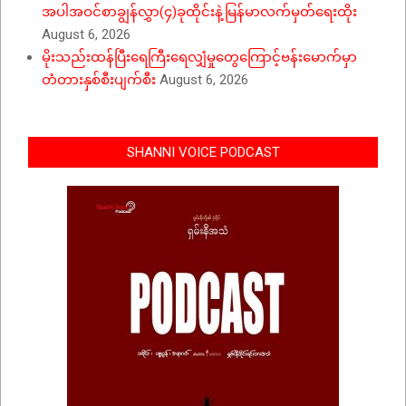
အပါအဝင်စာချွန်လွှာ(၄)ခုထိုင်းနဲ့မြန်မာလက်မှတ်ရေးထိုး
August 6, 2026
မိုးသည်းထန်ပြီးရေကြီးရေလျှံမှုတွေကြောင့်ဗန်းမောက်မှာ
တံတားနှစ်စီးပျက်စီး
August 6, 2026
SHANNI VOICE PODCAST