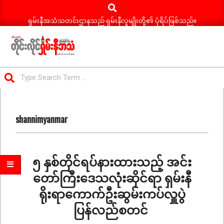
Search
Skip
to
ရှမ်းနီအသံသတင်းဌာနသည် ရှမ်းနီလူမျိုးတို့၏ ပုံရိပ်ဖြစ်သည်။
content
ရှမ်း
Search
နီ
Primary
အသံ
Navigation
သတင်း
shannimyanmar
Menu
၅ နှစ်တိုင်ရပ်နားထားသည့် အင်း
တော်ကြီးဒေသလုံးဆိုင်ရာ ရှမ်းနီ
ရိုးရာကောက်ဦးဆွမ်းကပ်လှူပွဲ
ပြန်လည်စတင်
2025-