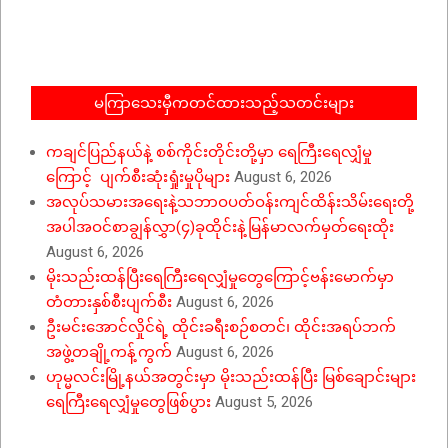
12-
04
မကြာသေးမှီကတင်ထားသည့်သတင်းများ
ကချင်ပြည်နယ်နဲ့ စစ်ကိုင်းတိုင်းတို့မှာ ရေကြီးရေလျှံမှု
ကြောင့် ပျက်စီးဆုံးရှုံးမှုပိုများ
August 6, 2026
အလုပ်သမားအရေးနဲ့သဘာဝပတ်ဝန်းကျင်ထိန်းသိမ်းရေးတို့
အပါအဝင်စာချွန်လွှာ(၄)ခုထိုင်းနဲ့မြန်မာလက်မှတ်ရေးထိုး
August 6, 2026
မိုးသည်းထန်ပြီးရေကြီးရေလျှံမှုတွေကြောင့်ဗန်းမောက်မှာ
တံတားနှစ်စီးပျက်စီး
August 6, 2026
ဦးမင်းအောင်လှိုင်ရဲ့ ထိုင်းခရီးစဉ်စတင်၊ ထိုင်းအရပ်ဘက်
အဖွဲ့တချို့ကန့်ကွက်
August 6, 2026
ဟုမ္မလင်းမြို့နယ်အတွင်းမှာ မိုးသည်းထန်ပြီး မြစ်ချောင်းများ
ရေကြီးရေလျှံမှုတွေဖြစ်ပွား
August 5, 2026