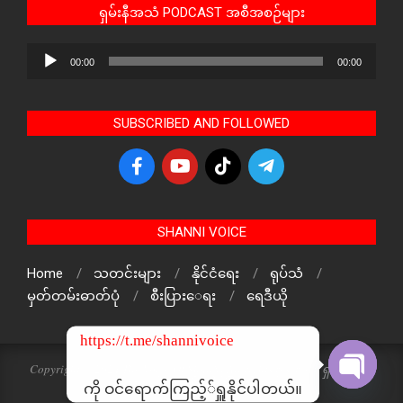
ရှမ်းနီအသံ PODCAST အစီအစဉ်များ
Audio
00:00
00:00
Player
SUBSCRIBED AND FOLLOWED
SHANNI VOICE
Home
သတင်းများ
နိုင်ငံရေး
ရုပ်သံ
မှတ်တမ်းဓာတ်ပုံ
စီးပြားေရး
ရေဒီယို
https://t.me/shannivoice
Copyright © 2024 The Voice Of ShanNi All rights reserved. ရှမ်းနီအသံ
သတင်းဌာန၏ မူပိုင်ဖြစ်ပါသည်
ကို ဝင်ရောက်ကြည့််ရှူနိုင်ပါတယ်။
Open