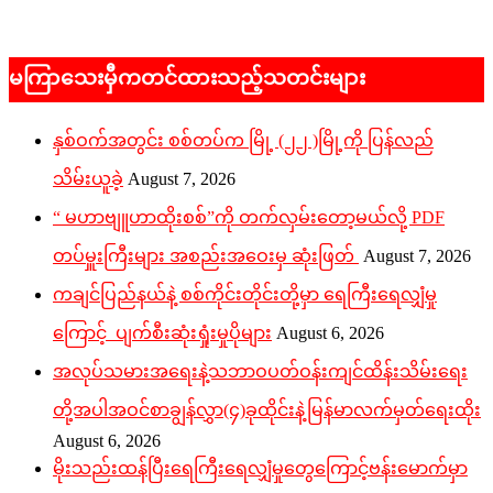
2026-
05-
မကြာသေးမှီကတင်ထားသည့်သတင်းများ
20
နှစ်ဝက်အတွင်း စစ်တပ်က မြို့ (၂၂ )မြို့ကို ပြန်လည်
သိမ်းယူခဲ့
August 7, 2026
“ မဟာဗျူဟာထိုးစစ်”ကို တက်လှမ်းတော့မယ်လို့ PDF
တပ်မှူးကြီးများ အစည်းအဝေးမှ ဆုံးဖြတ်
August 7, 2026
ကချင်ပြည်နယ်နဲ့ စစ်ကိုင်းတိုင်းတို့မှာ ရေကြီးရေလျှံမှု
ကြောင့် ပျက်စီးဆုံးရှုံးမှုပိုများ
August 6, 2026
အလုပ်သမားအရေးနဲ့သဘာဝပတ်ဝန်းကျင်ထိန်းသိမ်းရေး
တို့အပါအဝင်စာချွန်လွှာ(၄)ခုထိုင်းနဲ့မြန်မာလက်မှတ်ရေးထိုး
August 6, 2026
မိုးသည်းထန်ပြီးရေကြီးရေလျှံမှုတွေကြောင့်ဗန်းမောက်မှာ