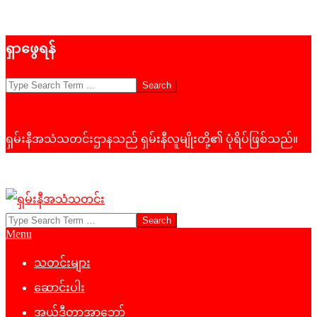
Skip
ရှာဖွေရန်
to
content
Search
ရှမ်းနီအသံသတင်းဌာနသည် ရှမ်းနီလူမျိုးတို့၏ ပုံရိပ်ဖြစ်သည်။
Search
ရှမ်း
Primary
Menu
နီ
Navigation
Menu
သတင်းများ
အသံ
ဆောင်းပါး
သတင်း
အယ်ဒီတာ့အာဘော်