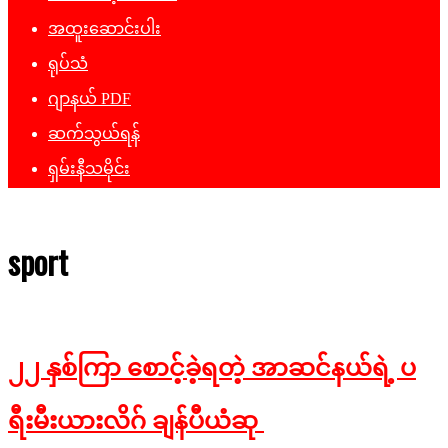
အထူးဆောင်းပါး
ရုပ်သံ
ဂျာနယ် PDF
ဆက်သွယ်ရန်
ရှမ်းနီသမိုင်း
sport
၂၂ နှစ်ကြာ စောင့်ခဲ့ရတဲ့ အာဆင်နယ်ရဲ့ ပ
ရီးမီးယားလိဂ် ချန်ပီယံဆု