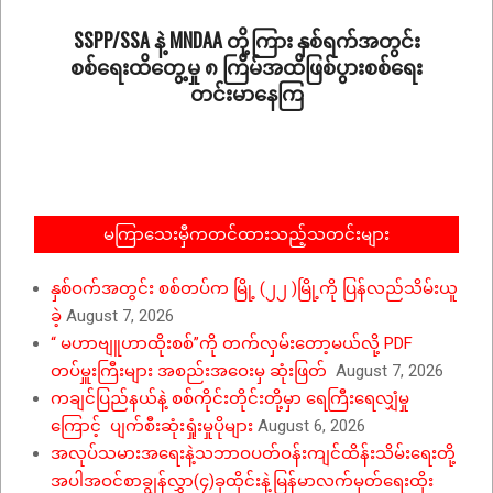
24
SSPP/SSA နဲ့ MNDAA တို့ကြား နှစ်ရက်အတွင်း
စစ်ရေးထိတွေ့မှု ၈ ကြိမ်အထိဖြစ်ပွားစစ်ရေး
တင်းမာနေကြ
2025-
04-
30
မကြာသေးမှီကတင်ထားသည့်သတင်းများ
နှစ်ဝက်အတွင်း စစ်တပ်က မြို့ (၂၂ )မြို့ကို ပြန်လည်သိမ်းယူ
ခဲ့
August 7, 2026
“ မဟာဗျူဟာထိုးစစ်”ကို တက်လှမ်းတော့မယ်လို့ PDF
တပ်မှူးကြီးများ အစည်းအဝေးမှ ဆုံးဖြတ်
August 7, 2026
ကချင်ပြည်နယ်နဲ့ စစ်ကိုင်းတိုင်းတို့မှာ ရေကြီးရေလျှံမှု
ကြောင့် ပျက်စီးဆုံးရှုံးမှုပိုများ
August 6, 2026
အလုပ်သမားအရေးနဲ့သဘာဝပတ်ဝန်းကျင်ထိန်းသိမ်းရေးတို့
အပါအဝင်စာချွန်လွှာ(၄)ခုထိုင်းနဲ့မြန်မာလက်မှတ်ရေးထိုး