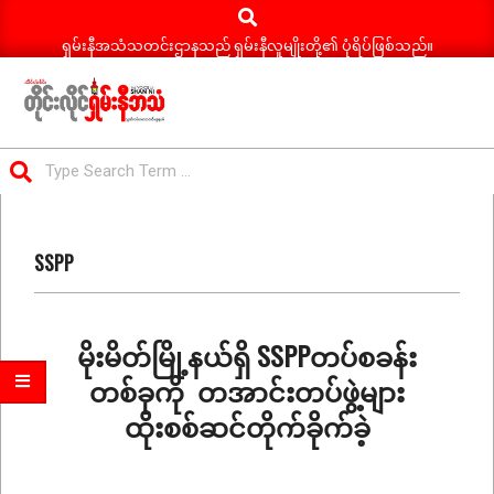
Search
Skip
to
ရှမ်းနီအသံသတင်းဌာနသည် ရှမ်းနီလူမျိုးတို့၏ ပုံရိပ်ဖြစ်သည်။
content
ရှမ်း
Search
နီ
Primary
အသံ
Navigation
သတင်း
SSPP
Menu
မိုးမိတ်မြို့နယ်ရှိ SSPPတပ်စခန်း
တစ်ခုကို တအာင်းတပ်ဖွဲ့များ
ထိုးစစ်ဆင်တိုက်ခိုက်ခဲ့
2025-
06-