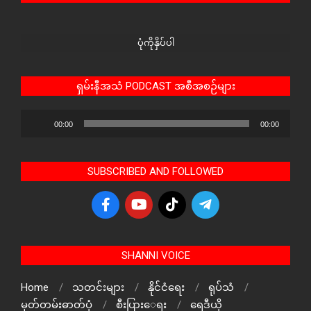
ပုံကိုနှိပ်ပါ
ရှမ်းနီအသံ PODCAST အစီအစဉ်များ
Audio
00:00
00:00
Player
SUBSCRIBED AND FOLLOWED
SHANNI VOICE
Home
သတင်းများ
နိုင်ငံရေး
ရုပ်သံ
မှတ်တမ်းဓာတ်ပုံ
စီးပြားေရး
ရေဒီယို