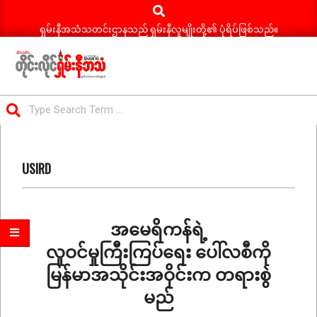
Search
Skip
to
ရှမ်းနီအသံသတင်းဌာနသည် ရှမ်းနီလူမျိုးတို့၏ ပုံရိပ်ဖြစ်သည်။
content
ရှမ်း
Search
နီ
Primary
အသံ
Navigation
သတင်း
USIRD
Menu
အမေရိကန်ရဲ့
လူဝင်မှုကြီးကြပ်ရေး ပေါ်လစီကို
မြန်မာအသိုင်းအဝိုင်းက တရားစွဲ
မည်
2025-