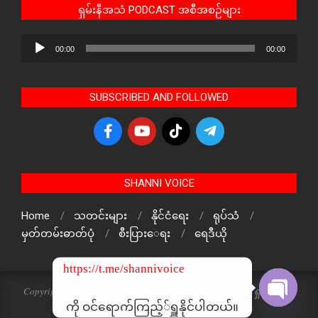
ရှမ်းနီအသံ PODCAST အစီအစဉ်များ
Audio
00:00
00:00
Player
SUBSCRIBED AND FOLLOWED
SHANNI VOICE
Home
သတင်းများ
နိုင်ငံရေး
ရုပ်သံ
မှတ်တမ်းဓာတ်ပုံ
စီးပြားေရး
ရေဒီယို
https://t.me/shannivoice
Copyright © 2024 The Voice Of ShanNi All rights reserved. ရှမ်းနီအသံ
သတင်းဌာန၏ မူပိုင်ဖြစ်ပါသည်
ကို ဝင်ရောက်ကြည့််ရှူနိုင်ပါတယ်။
Open