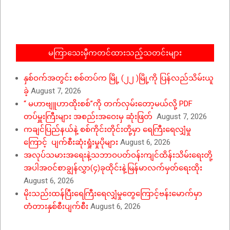
12-
05
မကြာသေးမှီကတင်ထားသည့်သတင်းများ
နှစ်ဝက်အတွင်း စစ်တပ်က မြို့ (၂၂ )မြို့ကို ပြန်လည်သိမ်းယူ
ခဲ့
August 7, 2026
“ မဟာဗျူဟာထိုးစစ်”ကို တက်လှမ်းတော့မယ်လို့ PDF
တပ်မှူးကြီးများ အစည်းအဝေးမှ ဆုံးဖြတ်
August 7, 2026
ကချင်ပြည်နယ်နဲ့ စစ်ကိုင်းတိုင်းတို့မှာ ရေကြီးရေလျှံမှု
ကြောင့် ပျက်စီးဆုံးရှုံးမှုပိုများ
August 6, 2026
အလုပ်သမားအရေးနဲ့သဘာဝပတ်ဝန်းကျင်ထိန်းသိမ်းရေးတို့
အပါအဝင်စာချွန်လွှာ(၄)ခုထိုင်းနဲ့မြန်မာလက်မှတ်ရေးထိုး
August 6, 2026
မိုးသည်းထန်ပြီးရေကြီးရေလျှံမှုတွေကြောင့်ဗန်းမောက်မှာ
တံတားနှစ်စီးပျက်စီး
August 6, 2026