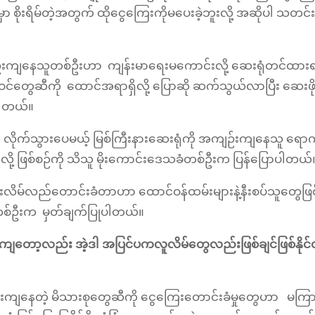
ာ စိုးရိမ်တဲ့အတွက် ထိုငွေကြေးကိုမပေးခဲ့ဘူးလို့ အဆိုပါ သတင်း
ျဉ်းကျနေသူတစ်ဦးဟာ ကျန်းမာရေးမကောင်းလို့ ဆေးရုံတင်ထား
သားစုဝင်တွေဆီကို ထောင်အရာရှိလို့ ပြောဆို ဆက်သွယ်လာပြီး ဆေးဖိ
ဲ့ပါတယ်။
ကို လိုက်သွားပေမယ့် မြစ်ကြီးနားဆေးရုံကို အကျဉ်းကျနေသူ ရော
လို့ ဖြစ်စဉ်ကို သိသူ မိုးကောင်းဒေသခံတစ်ဦးက ပြန်ပြောပါတယ်
လိမ်လည်တောင်းခံတာဟာ ထောင်ဝန်ထမ်းများနဲ့နီးစပ်သူတွေဖြစ်
ံတစ်ဦးက မှတ်ချက်ပြုပါတယ်။
ချို့ကျတော့လည်း အဲ့ဒါ အပြင်ပကလူလိမ်တွေလည်းဖြစ်ချင်ဖြစ်နိုင်
အကျဉ်းကျနေတဲ့ မိသားစုတွေဆီကို ငွေကြေးတောင်းခံမှုတွေဟာ မကြ