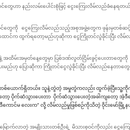
တွေဟာ နည်းလမ်းပေါင်းစုံဖြင့် ငွေးကြေးလိမ်လည်ခံနေရတယ်လို့
စုဝင်တွေကို ငွေကြေးလိမ်လည်သည့်အစုအဖွဲ့တွေက ဖုန်းမှတစ်ဆ
်က ထွက်ရတော့မည်ဟုဆိုကာ ငွေကြိုတင်လွဲခိုင်းပြီး လိမ်
့ အထိမ်းအမှတ်နေ့တွေမှာ ပြစ်ဒဏ်လွတ်ငြိမ်းခွင့်ပေးတာတွေကို
ပေးမည်ဟု ပြောဆိုကာ ကြိုတင်ငွေလွဲခိုင်းပြီး လိမ်လည်နေတာတွ
တစ်ယောက်ရှိတယ်။ သူနဲ့တွဲတဲ့ အမှုတွဲကလည်း ထွက်ခဲ့ပြီ။သူ့ကိ
ုဆိုတော့ ပိုက်ဆံသွားပေးတာ ပိုက်ဆံသွားပေးတဲ့အခါကျတော့ အဲ့
ာင်မ လေးက” လို့ လိမ်လည်မှုဖြစ်စဉ်ကိုသိတဲ့ ဝိုင်းမော်မြို
မြောက်လာတဲ့ အမျိုးသားတစ်ဦးရဲ့ မိသားစုဝင်ကိုလည်း ငွေကြ