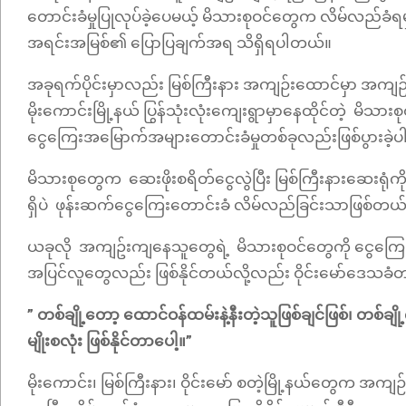
တောင်းခံမှုပြုလုပ်ခဲ့ပေမယ့် မိသားစုဝင်တွေက လိမ်လည်ခံရမှ
အရင်းအမြစ်၏ ပြောပြချက်အရ သိရှိရပါတယ်။
အခုရက်ပိုင်းမှာလည်း မြစ်ကြီးနား အကျဉ်းထောင်မှာ အက
မိုးကောင်းမြို့နယ် ပြွန်သုံးလုံးကျေးရွာမှာနေထိုင်တဲ့ မိ
ငွေကြေးအမြောက်အများတောင်းခံမှုတစ်ခုလည်းဖြစ်ပွားခ
မိသားစုတွေက ဆေးဖိုးစရိတ်ငွေလွဲပြီး မြစ်ကြီးနားဆေးရုံ
ရှိပဲ ဖုန်းဆက်ငွေကြေးတောင်းခံ လိမ်လည်ခြင်းသာဖြစ်တယ်
ယခုလို အကျဥ်းကျနေသူတွေရဲ့ မိသားစုဝင်တွေကို ငွေကြေး
အပြင်လူတွေလည်း ဖြစ်နိုင်တယ်လို့လည်း ဝိုင်းမော်ဒေသခ
” တစ်ချို့တော့ ထောင်ဝန်ထမ်းနဲ့နီးတဲ့သူဖြစ်ချင်ဖြစ်၊ တစ်
မျိုးစလုံး ဖြစ်နိုင်တာပေါ့။”
မိုးကောင်း၊ မြစ်ကြီးနား၊ ဝိုင်းမော် စတဲ့မြို့နယ်တွေက 