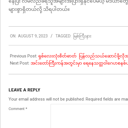
နေပြီး လိမ်လည်ခံရသူအများအပြားရှိနိုင်ပေမယ့် မီဒီယာတ
များစွာရှိတယ်လို့ သိရပါတယ်။
2023-
ON:
AUGUST 9, 2023
TAGGED:
မြစ်ကြီးနား
08-
09
Previous Post:
ရှစ်လေးလုံးစိတ်ဓာတ် ပြန်လည်သယ်ဆောင်ဖို့လို
Next Post:
အင်းတော်ကြီးကန်အတွင်းမှာ ရေနေသတ္တဝါဂေဟစနစ်ပျက်စီ
LEAVE A REPLY
Your email address will not be published.
Required fields are m
Comment
*