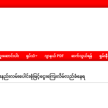
းဆောင်းပါး
ရုပ်သံ
ဂျာနယ် PDF
ဆက်သွယ်ရန်
ရှမ်းန
်းလမ်းပေါင်းစုံဖြင့်ငွေးကြေးလိမ်လည်ခံနေရ