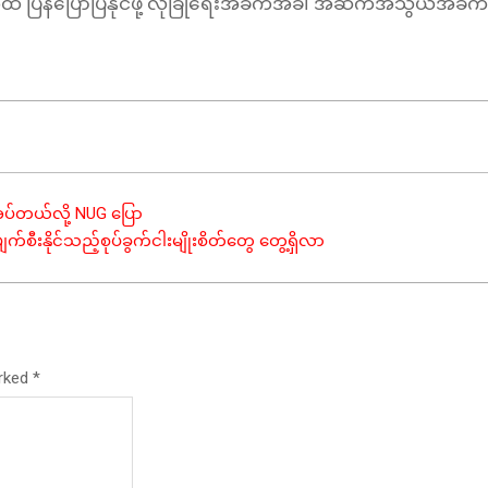
ွေထံ ပြန်ပြောပြနိုင်ဖို့ လုံခြုံရေးအခက်အခဲ၊ အဆက်အသွယ်အခ
အပ်တယ်လို့ NUG ပြော
းနိုင်သည့်စုပ်ခွက်ငါးမျိုးစိတ်တွေ တွေ့ရှိလာ
arked
*