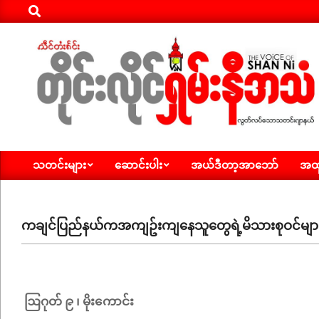
Search
Skip
to
content
ရှမ်း
သတင်းများ
ဆောင်းပါး
အယ်ဒီတာ့အာဘော်
အထူ
နီ
Primary
Navigation
အသံ
Menu
သတင်း
ကချင်ပြည်နယ်ကအကျဥ်းကျနေသူတွေရဲ့မိသားစုဝင်များနည
ဩဂုတ် ၉ ၊ မိုးကောင်း