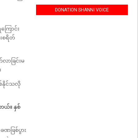
DONATION SHANNI VOICE
ရကြောင်း
ုးစရိတ်
က်လာခြင်းမ
။
နိုင်သလို
တယ်။ နှစ်
ာခဏဖြစ်ပွား