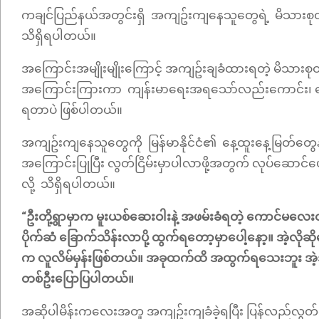
ကချင်ပြည်နယ်အတွင်းရှိ အကျဥ်းကျနေသူတွေရဲ့ မိသားစုဝင်
သိရှိရပါတယ်။
အကြောင်းအမျိုးမျိုးကြောင့် အကျဥ်းချခံထားရတဲ့ မိသား
အကြောင်းကြားကာ ကျန်းမာရေးအရသော်လည်းကောင်း၊ ထောင
ရတာပဲ ဖြစ်ပါတယ်။
အကျဥ်းကျနေသူတွေကို မြန်မာနိုင်ငံ၏ နေ့ထူးနေ့မြတ်တွေနဲ
အကြောင်းပြုပြီး လွတ်ငြိမ်းမှာပါလာဖို့အတွက် လုပ်ဆောင်
လို့ သိရှိရပါတယ်။
“ဦးတို့ရွာမှာက မူးယစ်ဆေးဝါးနဲ့ အဖမ်းခံရတဲ့ ကောင်မလေး
ပိုက်ဆံ ခြောက်သိန်းလာပို့ ထွက်ရတော့မှာပေါ့နော့။ အဲ့လိ
က လူလိမ်မှန်းဖြစ်တယ်။ အခုထက်ထိ အထွက်ရသေးဘူး အဲ့ဒီကေ
တစ်ဦးပြောပြပါတယ်။
အဆိုပါမိန်းကလေးအတူ အကျဥ်းကျခံခဲ့ရပြီး ပြန်လည်လွတ်