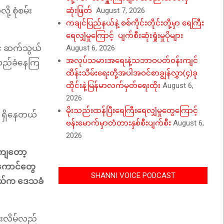
 စုံစမ်း
ဆုံးဖြတ်
August 7, 2026
ကချင်ပြည်နယ်နဲ့ စစ်ကိုင်းတိုင်းတို့မှာ ရေကြီး
ရေလျှံမှုကြောင့် ပျက်စီးဆုံးရှုံးမှုပိုများ
င့် ဆက်သွယ်
August 6, 2026
အလုပ်သမားအရေးနဲ့သဘာဝပတ်ဝန်းကျင်
လည်ခံနေကြ
ထိန်းသိမ်းရေးတို့အပါအဝင်စာချွန်လွှာ(၄)ခု
ထိုင်းနဲ့မြန်မာလက်မှတ်ရေးထိုး
August 6,
2026
မိုးသည်းထန်ပြီးရေကြီးရေလျှံမှုတွေကြောင့်
ေ ရှိနေတယ်
ဗန်းမောက်မှာတံတားနှစ်စီးပျက်စီး
August 6,
2026
ုကျတော့
ဒီကောင်တွေ
SHANNI VOICE PODCAST
့နယ်က ဒေသခံ
ေးလိမ်လည်