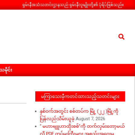
ရှမ်းနီအသံသတင်းဌာနသည် ရှမ်းနီလူမျိုးတို့၏ ပုံရိပ်ဖြစ်သည်။
Search
ီသမိုင်း
မကြာသေးမှီကတင်ထားသည့်သတင်းများ
နှစ်ဝက်အတွင်း စစ်တပ်က မြို့ (၂၂ )မြို့ကို
ပြန်လည်သိမ်းယူခဲ့
August 7, 2026
“ မဟာဗျူဟာထိုးစစ်”ကို တက်လှမ်းတော့မယ်
လို့ PDF တပ်မှူးကြီးများ အစည်းအဝေးမှ