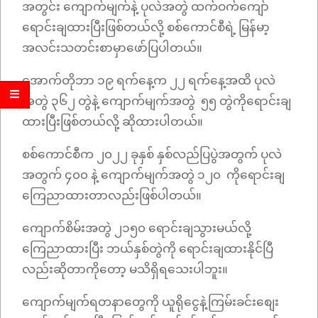
အတွင်း ကျောက်မျက်နဲ့ ပုလဲအတွဲ ထက်ဝက်ကျော်
ရောင်းချထားပြီးဖြစ်တယ်လို့ စစ်ကောင်စီရဲ့ မြန်မာ့
အလင်းသတင်းစာမှာဖော်ပြပါတယ်။
အောက်တိုဘာ ၁၉ ရက်နေ့က ၂၂ ရက်နေ့အထိ ပုလဲ
အတွဲ ၃၆၂ တွဲနဲ့ ကျောက်မျက်အတွဲ ၅၅ တွဲကိုရောင်းချ
ထားပြီးဖြစ်တယ်လို့ ဆိုထားပါတယ်။
စစ်ကောင်စီက ၂၀၂၂ ခုနှစ် နှစ်လည်ပြပွဲအတွက် ပုလဲ
အတွက် ၄၀၀ နဲ့ ကျောက်မျက်အတွဲ ၁၂၀ ကိုရောင်းချ
ကြေညာထားတာလည်းဖြစ်ပါတယ်။
ကျောက်စိမ်းအတွဲ ၂၁၅၀ ရောင်းချသွားမယ်လို့
ကြေညာထားပြီး ဘယ်နှစ်တွဲကို ရောင်းချထားနိုင်ပြီ
လည်းဆိုတာကိုတော့ မသိရှိရသေးပါဘူး။
ကျောက်မျက်ရတနာတွေကို ယူရိုငွေနဲ့ကြမ်းခင်းစျေး