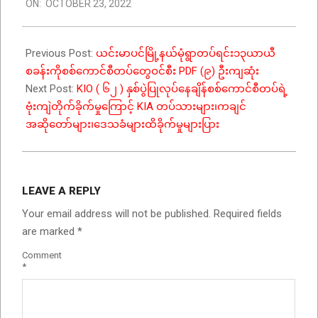
ON:
OCTOBER 23, 2022
10-
23
Previous Post:
ယင်းမာပင်မြို့နယ်မုံရွာတပ်ရင်း၁၃ယာယီ
စခန်းကိုစစ်ကောင်စီတပ်တွေဝင်စီး PDF (၉) ဦးကျဆုံး
Next Post:
KIO ( ၆၂ ) နှစ်ပွဲပြုလုပ်နေချိန်စစ်ကောင်စီတပ်ရဲ့
ဗုံးကျဲတိုက်ခိုက်မှုကြောင့် KIA တပ်သားများ၊ကချင်
အဆိုတော်များ၊ဒေသခံများထိခိုက်မှုများပြား
LEAVE A REPLY
Your email address will not be published.
Required fields
are marked
*
Comment
*