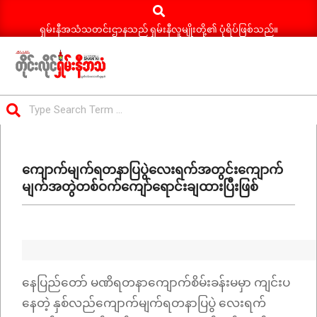
Search
Skip
to
ရှမ်းနီအသံသတင်းဌာနသည် ရှမ်းနီလူမျိုးတို့၏ ပုံရိပ်ဖြစ်သည်။
content
ရှမ်း
Search
နီ
Primary
အသံ
Navigation
သတင်း
ကျောက်မျက်ရတနာပြပွဲလေးရက်အတွင်းကျောက်
Menu
မျက်အတွဲတစ်ဝက်ကျော်ရောင်းချထားပြီးဖြစ်
နေပြည်တော် မဏိရတနာကျောက်စိမ်းခန်းမမှာ ကျင်းပ
နေတဲ့ နှစ်လည်ကျောက်မျက်ရတနာပြပွဲ လေးရက်