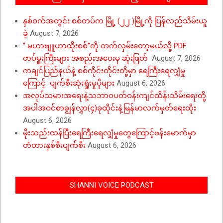
နှစ်ဝက်အတွင်း စစ်တပ်က မြို့ (၂၂ )မြို့ကို ပြန်လည်သိမ်းယူ
ခဲ့
August 7, 2026
“ မဟာဗျူဟာထိုးစစ်”ကို တက်လှမ်းတော့မယ်လို့ PDF
တပ်မှူးကြီးများ အစည်းအဝေးမှ ဆုံးဖြတ်
August 7, 2026
ကချင်ပြည်နယ်နဲ့ စစ်ကိုင်းတိုင်းတို့မှာ ရေကြီးရေလျှံမှု
ကြောင့် ပျက်စီးဆုံးရှုံးမှုပိုများ
August 6, 2026
အလုပ်သမားအရေးနဲ့သဘာဝပတ်ဝန်းကျင်ထိန်းသိမ်းရေးတို့
အပါအဝင်စာချွန်လွှာ(၄)ခုထိုင်းနဲ့မြန်မာလက်မှတ်ရေးထိုး
August 6, 2026
မိုးသည်းထန်ပြီးရေကြီးရေလျှံမှုတွေကြောင့်ဗန်းမောက်မှာ
တံတားနှစ်စီးပျက်စီး
August 6, 2026
SHANNI VOICE PODCAST