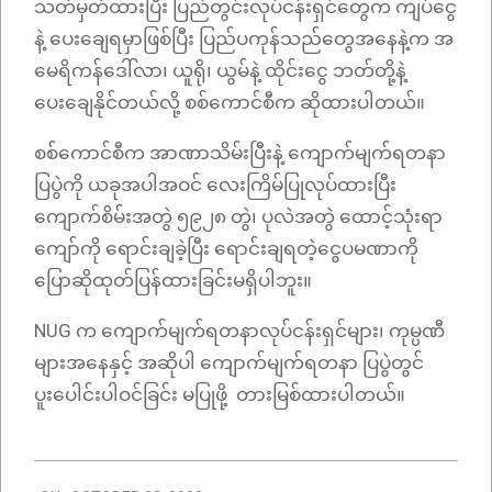
သတ်မှတ်ထားပြီး ပြည်တွင်းလုပ်ငန်းရှင်တွေက ကျပ်ငွေ
နဲ့ ပေးချေရမှာဖြစ်ပြီး ပြည်ပကုန်သည်တွေအနေနဲ့က အ
မေရိကန်ဒေါ်လာ၊ ယူရို၊ ယွမ်နဲ့ ထိုင်းငွေ ဘတ်တို့နဲ့
ပေးချေနိုင်တယ်လို့ စစ်ကောင်စီက ဆိုထားပါတယ်။
စစ်ကောင်စီက အာဏာသိမ်းပြီးနဲ့ ကျောက်မျက်ရတနာ
ပြပွဲကို ယခုအပါအဝင် လေးကြိမ်ပြုလုပ်ထားပြီး
ကျောက်စိမ်းအတွဲ ၅၉၂၈ တွဲ​၊ ပုလဲအတွဲ ထောင့်သုံးရာ
ကျော်ကို ရောင်းချခဲ့ပြီး ရောင်းချရတဲ့ငွေပမဏာကို
ပြောဆိုထုတ်ပြန်ထားခြင်းမရှိပါဘူး။
NUG က ကျောက်မျက်ရတနာလုပ်ငန်းရှင်များ၊ ကုမ္ပဏီ
များအနေနှင့် အဆိုပါ ကျောက်မျက်ရတနာ ပြပွဲတွင်
ပူးပေါင်းပါဝင်ခြင်း မပြုဖို့ တားမြစ်ထားပါတယ်။
2022-