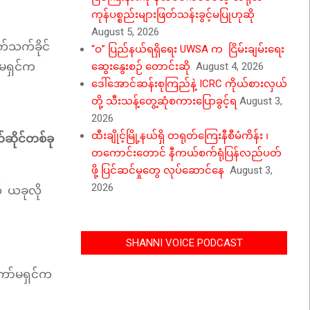
ကုန်ပစ္စည်းများဖြတ်သန်းခွင့်မပြုဟုဆို
August 5, 2026
က်သက်ခိုင်
“ဝ” ပြည်နယ်ရရှိရေး UWSA က ငြိမ်းချမ်းရေး
ာ်မရှင်က
ဆွေးနွေးစဉ် တောင်းဆို
August 4, 2026
ဒေါ်အောင်ဆန်းစုကြည်နဲ့ ICRC ကိုယ်စားလှယ်
တို့ သီးသန့်တွေ့ဆုံစကားပြောခွင့်ရ
August 3,
2026
ထီးချိုင့်မြို့နယ်ရှိ တရုတ်ကြေးနီစီမံကိန်း ၊
်ဆိုင်တစ်ခု
တကောင်းတောင် နီကယ်စက်ရုံပြန်လည်ပတ်
ဖို့ ပြင်ဆင်မှုတွေ လုပ်ဆောင်နေ
August 3,
2026
က် ယခုလို
SHANNI VOICE PODCAST
ဲကော်မရှင်က