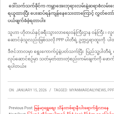
ဒေါ်သက်သက်ခိုင်က ကမ္ဘာအေးဘုရားလမ်းနဲ့ဆရာစံလမ်းဒေ
ရယူထားပြီး ပေးဆပ်ရန်ကျန်နေသေးတာကြောင့် လွှတ်တော်ကိ
ပယ်ဖျက်ခံခဲ့ရတာပါ။
သူဟာ ဟိုတယ်နှင့်ခရီးသွားလာရေးဝန်ကြီးဌာန ဝန်ကြီး ၊ လူ
ဆောင်ခဲ့သူလည်းဖြစ်သလို PPP ပါတီရဲ့ ဥက္ကဌရာထူးကိ
ဒီဇင်ဘာလမှာ ရွေးကောက်ပွဲနဲ့ပတ်သက်ပြီး ပြည်သူ့ပါတီရဲ့ 
လုပ်ဆောင်စဉ်မှာ သတ်မှတ်ထားတဲ့စည်းကမ်းချက်ကို ဖောက်ဖျက
ရပါတယ်။
2026-
ON:
JANUARY 15, 2026
TAGGED:
MYANMARDAILYNEWS
,
PP
01-
15
Previous Post:
မြန်မာ့ရွှေစျေး သိန်းတစ်ရာနီးပါးရောက်ရှိလာနေ