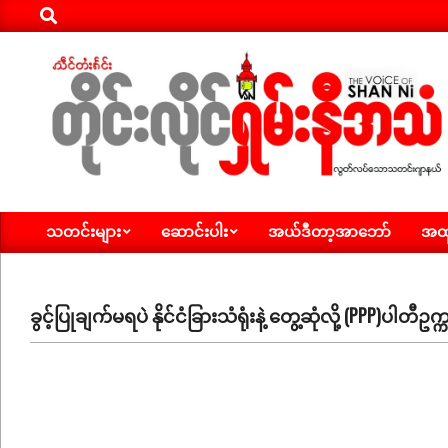
Search
Skip
to
content
ရှမ်း
သတင်းများ
ဆောင်းပါး
အယ်ဒီတာ့အာဘော်
အထူ
နီ
Primary
Navigation
အသံ
Menu
သတင်း
ခွင့်ပြုချက်မရပဲ နိုင်ငံခြားသံရုံးနဲ့ တွေ့ဆုံလို့ (PPP)ပါ