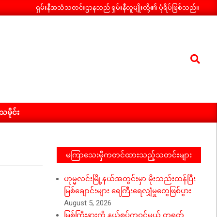
ရှမ်းနီအသံသတင်းဌာနသည် ရှမ်းနီလူမျိုးတို့၏ ပုံရိပ်ဖြစ်သည်။
Search
ီသမိုင်း
မကြာသေးမှီကတင်ထားသည့်သတင်းများ
ဟုမ္မလင်းမြို့နယ်အတွင်းမှာ မိုးသည်းထန်ပြီး
မြစ်ချောင်းများ ရေကြီးရေလျှံမှုတွေဖြစ်ပွား
August 5, 2026
မြစ်ကြီးနားကို နယ်စပ်ကဝင်မယ့် တရုတ်