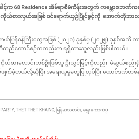
ါင့်က 68 Residence အိမ်ရာစီမံကိန်းအတွက် ကမ္ဘောဇဘဏ်ကန
ုယ်စားလှယ်အဖြစ် ဝင်ရောက်ယှဉ်ပြိုင်ခွင့်ကို အောက်တိုဘာလ
ကယ်ပြန်ဝန်ကြီးတွေအဖြစ် (၂၀၂၁) ခုနှစ်မှ (၂၀၂၅) ခုနှစ်အထိ တ
ု ပါတီတည်ထောင်စဉ်ကတည်းက ရရှိထားသူလည်းဖြစ်ပါတယ်။
ကိုယ်စားလောင်းတစ်ဦးဖြစ်သူ ဦးလွင်မြင့်ကိုလည်း မဲဆွယ်စည်းရု
်ခဲ့တယ်လို့ဆိုပြီး အရေးယူမှုတွေပြုလုပ်ပြီး ထောင်ဒဏ်တစ်နှစ်
PPARTY
,
THET THET KHAING
,
မြန်မာသတင်း
,
ရွေးကောက်ပွဲ