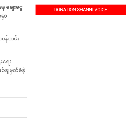
ေ ချေးငွေ
DONATION SHANNI VOICE
မှာ
ာဝန်ထမ်း
ံးရေး
ချမှတ်ခံခဲ့