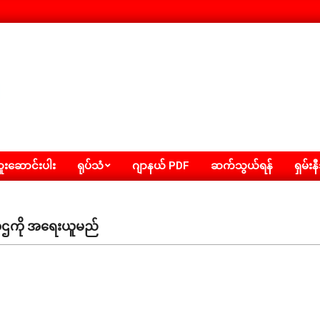
းဆောင်းပါး
ရုပ်သံ
ဂျာနယ် PDF
ဆက်သွယ်ရန်
ရှမ်းန
တီဥက္ကဌကို အရေးယူမည်