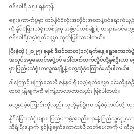
ဇန်နဝါရီ ၁၅ ၊ ရန်ကုန်
ရွေးကောက်ပွဲမှာ တစ်နိုင်ငံလုံးအတိုင်းအတာနဲ့ဝင်ရောက်ယှဉ
ကို နိုင်ငံခြားသံရုံးတစ်ရုံးမှ အဖွဲ့ဝင်တစ်ချို့နဲ့ တရားမဝင်
ဇန်နဝါရီ(၁၄)ရက်နေ့မှာ ထုတ်ပြန်လာပါတယ်။
ပြီးခဲ့တဲ့ (၂၀၂၅) ခုနှစ် ဒီဇင်ဘာလ(၁၈)ရက်နေ့ ရွေးကောက်ပ
အလုပ်အမှုဆောင်အဖွဲ့ဝင် ဒေါ်ထက်ထက်လှိုင်တို့နှစ်ဦးဟာ ရွေးက
မှာ ပြည်ပသံရုံးကလူအချို့နဲ့ တွေ့ဆုံခဲ့ကြောင်း ဆိုပါတယ်။
ဒါကြောင့် မကြာသေးမီ ဇန်နဝါရီ (၁၃)ရက်နေ့မှာ ၎င်းတို့နှစ်ဦး
ထုတ်ပြန်ချက်ကို ကြေညာလာတာလည်း ဖြစ်ပါတယ်။
တွေ့ဆုံခဲ့ကြောင်းကိုလည်း သူတို့နှစ်ဦးက ဝန်ခံခဲ့တယ်လို့
နိုင်ငံခြားသံရုံးများ၊ ပြည်ပအဖွဲ့အစည်းများနဲ့ ပြည်သူ့ရှေ
သိရှိပြီးနောက် ခွင့်ပြုချက်တောင်းခံဖို့ သတိပေးစာကို ပါတီ