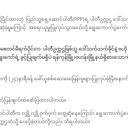
်ပြိုင်ထားတဲ့ ပြည်သူ့ရှေ့ဆောင်ပါတီ(PPP)ရဲ့ ပါတီဥက္ကဌ ဒေါ်သ
တွေ့ဆုံခဲ့မှုကြောင့် အရေး​ယူမှုပြုလုပ်သွားမယ်လို့ ရွေးကောက်ပွဲကေ
ွဲမစတင်မီရက်ပိုင်းက ပါတီဥက္ကဌဖြစ်သူ ဒေါ်သက်သက်ခိုင်နဲ့ ဗဟို
ော်ရဲ့ ခွင့်ပြုချက်မရှိပဲ ရန်ကုန်မြို့၊ဗဟန်းမြို့နယ်ရှိစားသောက
ကို (၂၄)နာရီခန့် ခေါ်ယူစစ်ဆေးမေးမြန်းမှုများပြုလုပ်ခဲ့ပြီးနော
 ထုတ်ပြန်ချက်ထဲဖော်ပြထားပါတယ်။
့ဆောင်ပါတီက လျှို့လျှို့ဝှက်ဝှက် တွေ့ဆုံနေကြောင်း ရွေးကောက်ပွ
ဥက္ကဌထံသို့ ပေးပို့ခဲ့တယ်လို့လည်း သိရပါတယ်။