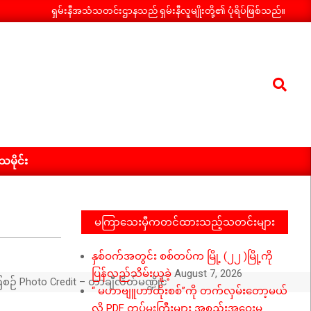
ရှမ်းနီအသံသတင်းဌာနသည် ရှမ်းနီလူမျိုးတို့၏ ပုံရိပ်ဖြစ်သည်။
Search
ီသမိုင်း
မကြာသေးမှီကတင်ထားသည့်သတင်းများ
နှစ်ဝက်အတွင်း စစ်တပ်က မြို့ (၂၂ )မြို့ကို
ပြန်လည်သိမ်းယူခဲ့
August 7, 2026
စဉ် Photo Credit – တာချီလိတ်မဏ္ဍိုင်
“ မဟာဗျူဟာထိုးစစ်”ကို တက်လှမ်းတော့မယ်
လို့ PDF တပ်မှူးကြီးများ အစည်းအဝေးမှ