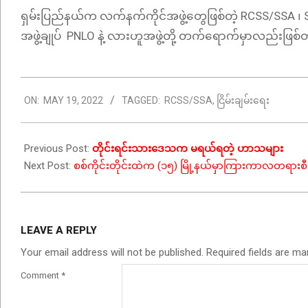
ရှမ်းပြည်နယ်က လက်နက်ကိုင်အဖွဲ့တွေဖြစ်တဲ့ RCSS/SSA ၊​
အဖွဲ့ချုပ် PNLO နဲ့ လားဟူအဖွဲ့တို့ တက်ရောက်မှာလည်းဖြ
2022-
ON:
MAY 19, 2022
TAGGED:
RCSS/SSA
,
ငြိမ်းချမ်းရေး
05-
19
Previous Post:
တိုင်းရင်းသားဒေသက
မရယ်ရတဲ့
ဟာသများ
Next Post:
စစ်ကိုင်းတိုင်းထဲက (၁၅) မြို့နယ်မှာကြားကာလတရာ
LEAVE A REPLY
Your email address will not be published.
Required fields are m
Comment
*