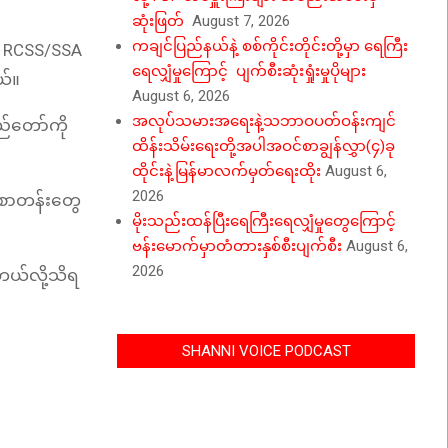
ဆုံးဖြတ်
August 7, 2026
ကချင်ပြည်နယ်နဲ့ စစ်ကိုင်းတိုင်းတို့မှာ ရေကြီး
စီ RCSS/SSA
ရေလျှံမှုကြောင့် ပျက်စီးဆုံးရှုံးမှုပိုများ
တယ်။
August 6, 2026
အလုပ်သမားအရေးနဲ့သဘာဝပတ်ဝန်းကျင်
ည်တော်ကို
ထိန်းသိမ်းရေးတို့အပါအဝင်စာချွန်လွှာ(၄)ခု
ထိုင်းနဲ့မြန်မာလက်မှတ်ရေးထိုး
August 6,
2026
့ စာတန်းတွေ
မိုးသည်းထန်ပြီးရေကြီးရေလျှံမှုတွေကြောင့်
ဗန်းမောက်မှာတံတားနှစ်စီးပျက်စီး
August 6,
2026
်တယ်လို့သိရ
SHANNI VOICE PODCAST