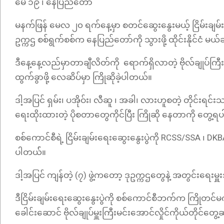
မေ ၁၉ ၊ နေပြည်တော်
မနက်ဖြန် မေလ ၂၀ ရက်နေ့မှာ စတင်ဆွေးနွေးမယ့် ငြိမ်းခ
ဥက္ကဌ စစ်ရွက်စစ်က နေပြည်တော်ကို သွားဖို့ ထိုင်းနိုင်ငံ မ
ဒီနေ့နေ့လည်မှာတာချီလိတ်ကို ရောက်ရှိလာတဲ့ ဗိုလ်ချုပ်ကြီး
ထွက်ခွာဖို့ လေဆိပ်မှာ ကြိုဆိုခဲ့ပါတယ်။
ဒါ့အပြင် ရှမ်း၊ ပအိုဝ်း၊ လီဆူ ၊ အခါ၊ လားဟူစတဲ့ တိုင်း
ရေးထိုးထားတဲ့ ပိုစတာတွေကိုင်ပြီး ကြိုဆို နေတာကို တွေ့
စစ်ကောင်စီရဲ့ ငြိမ်းချမ်းရေးဆွေးနွေးပွဲကို RCSS/SSA ၊ 
ပါတယ််။
ဒါ့အပြင် ကျန်တဲ့ (၇) ဖွဲ့ကတော့ ဒုဥက္ကဌတွေနဲ့ အတွင်းရ
ဒီငြိမ်းချမ်းရေးဆွေးနွေးပွဲကို စစ်ကောင်စီဘက်က ကြိုတင်မကန
ခေါင်းဆောင် ဗိုလ်ချုပ်မှူးကြီးမင်းအောင်လှိုင်ကိုယ်တိုင်တ