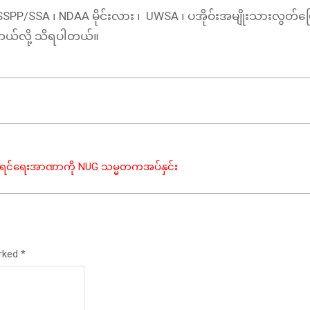
 SSPP/SSA ၊​ NDAA မိုင်းလား ၊ UWSA ၊ ပအိုဝ်းအမျိုးသားလွတ်
စ်တယ်လို့ သိရပါတယ်။
းစီရင်ရေးအာဏာကို NUG သမ္မတကအပ်နှင်း
arked
*