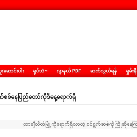
းဆောင်းပါး
ရုပ်သံ
ဂျာနယ် PDF
ဆက်သွယ်ရန်
ရှမ်းန
က်စစ်နေပြည်တော်ကိုဒီနေ့ရောက်ရှိ
တာချီလိတ်မြို့ကိုရောက်ရှိလာတဲ့ စ၀်ရွက်ဆစ်ကိုကြိုဆိုနေကြ