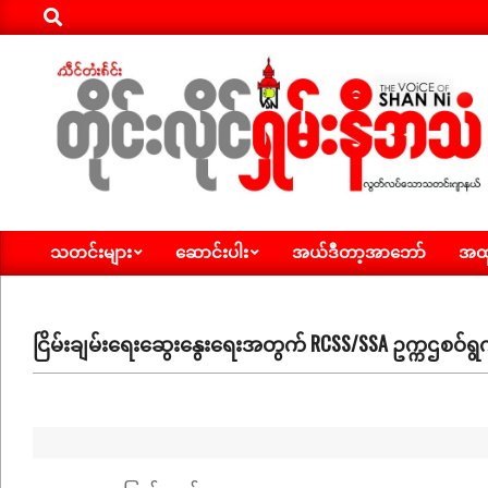
Search
Skip
to
content
ရှမ်း
သတင်းများ
ဆောင်းပါး
အယ်ဒီတာ့အာဘော်
အထူ
နီ
Primary
Navigation
အသံ
Menu
သတင်း
ငြိမ်းချမ်းရေးဆွေးနွေးရေးအတွက် RCSS/SSA ဥက္ကဌစဝ်ရွ