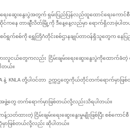
ျမ်းရေးဆွေးနွေးပွဲအတွက် ရှမ်းပြည်ပြန်လည်ထူထောင်ရေးကောင်
ယ်ဆိုင်ကနေ တာချီိလိတ်မြို့ကို ဒီနေ့နေ့လည်မှာ ရောက်ရှိလာခဲ့ပါ
စဝ်ရွက်စစ်ကို ရွှေတြိဂံတိုင်းစစ်ဌာနချုပ်တာဝန်ရှိသူတွေက နေပြ
ရင်းသားလူငယ်တွေကလည်း ငြိမ်းချမ်းရေးဆွေးနွေးပွဲကိုထောက်ခံတဲ
ရပါတယ်။
DKBA နဲ့ KNLA တို့ပါဝင်တာ ဥက္ကဌတွေကိုယ်တိုင်တက်ရောက်မှာဖြစ
ေးမှူးအဖွဲ့တွေ တက်ရောက်မှာဖြစ်တယ်လို့လည်းသိရပါတယ်။
့်သတ်ထားတဲ့ ငြိမ်းချမ်းရေးဆွေးနွေးမှုမျိုးဖြစ်ပြီး စစ်ကောင်စီ
ွေ့ဆုံမှာဖြစ်တယ်လို့လည်း ဆိုပါတယ်။