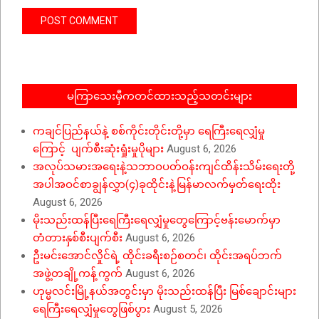
မကြာသေးမှီကတင်ထားသည့်သတင်းများ
ကချင်ပြည်နယ်နဲ့ စစ်ကိုင်းတိုင်းတို့မှာ ရေကြီးရေလျှံမှု
ကြောင့် ပျက်စီးဆုံးရှုံးမှုပိုများ
August 6, 2026
အလုပ်သမားအရေးနဲ့သဘာဝပတ်ဝန်းကျင်ထိန်းသိမ်းရေးတို့
အပါအဝင်စာချွန်လွှာ(၄)ခုထိုင်းနဲ့မြန်မာလက်မှတ်ရေးထိုး
August 6, 2026
မိုးသည်းထန်ပြီးရေကြီးရေလျှံမှုတွေကြောင့်ဗန်းမောက်မှာ
တံတားနှစ်စီးပျက်စီး
August 6, 2026
ဦးမင်းအောင်လှိုင်ရဲ့ ထိုင်းခရီးစဉ်စတင်၊ ထိုင်းအရပ်ဘက်
အဖွဲ့တချို့ကန့်ကွက်
August 6, 2026
ဟုမ္မလင်းမြို့နယ်အတွင်းမှာ မိုးသည်းထန်ပြီး မြစ်ချောင်းများ
ရေကြီးရေလျှံမှုတွေဖြစ်ပွား
August 5, 2026