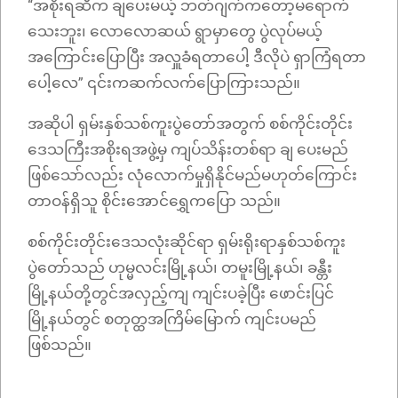
“အစိုးရဆီက ချပေးမယ့် ဘတ်ဂျက်ကတော့မရောက်
သေးဘူး၊ လောလောဆယ် ရွာမှာတွေ ပွဲလုပ်မယ့်
အကြောင်းပြောပြီး အလှူခံရတာပေါ့ ဒီလိုပဲ ရှာကြံရတာ
ပေါ့လေ” ၎င်းကဆက်လက်ပြောကြားသည်။
အဆိုပါ ရှမ်းနှစ်သစ်ကူးပွဲတော်အတွက် စစ်ကိုင်းတိုင်း
ဒေသကြီးအစိုးရအဖွဲ့မှ ကျပ်သိန်းတစ်ရာ ချ ပေးမည်
ဖြစ်သော်လည်း လုံလောက်မှုရှိနိုင်မည်မဟုတ်ကြောင်း
တာဝန်ရှိသူ စိုင်းအောင်ရွှေကပြော သည်။
စစ်ကိုင်းတိုင်းဒေသလုံးဆိုင်ရာ ရှမ်းရိုးရာနှစ်သစ်ကူး
ပွဲတော်သည် ဟုမ္မလင်းမြို့နယ်၊ တမူးမြို့နယ်၊ ခန္တီး
မြို့နယ်တို့တွင်အလှည့်ကျ ကျင်းပခဲ့ပြီး ဖောင်းပြင်
မြို့နယ်တွင် စတုတ္ထအကြိမ်မြောက် ကျင်းပမည်
ဖြစ်သည်။