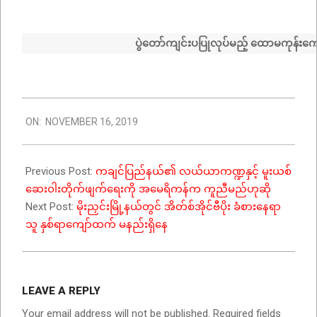
ပွဲတော်ကျင်းပပြုလုပ်မည့် ထောမကုန်းကျေ
2019-
ON:
NOVEMBER 16, 2019
11-
16
Previous Post:
ကချင်ပြည်နယ်၏ လယ်ယာကဏ္ဍနှင့် မူးယစ်
ဆေးဝါးတိုက်ဖျက်ရေးကို အမေရိကန်က ကူညီမည်ဟုဆို
Next Post:
မိုးညှင်းမြို့နယ်တွင် အိတ်စ်အိုင်ဗီပိုး ခံစားနေရာ
သူ နှစ်ရာကျော်ထက် မနည်းရှိနေ
LEAVE A REPLY
Your email address will not be published.
Required fields