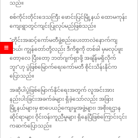
သည်။
စစ်ကိုင်းတိုင်းဒေသကြီး ဖောင်းပြင်မြို့နယ် ထောမကုန်း
ကျေးရွာတွင်ကျင်းပြုလုပ်မည်ဖြစ်သည်။
“တိုင်းအဆင့်ကော်မတီဖွဲ့စည်းပေးတာလဲနောက်ကျ
တယ်၊ ကျွန်တော်တို့လည်း ဒီကိစ္စကို တစ်ခါ မှမလုပ်ဖူး
တော့လေ ပြီးတော့ ဘတ်ဂျက်ရှာဖို့ အချိန်မရှိလိုက်
ဘူး”ဟု ပွဲဖြစ်မြောက်ရေးကော်မတီ စိုင်းသိန်းနိုင်က
ပြောသည်။
အဆိုပါပွဲဖြစ်မြောက်နိုင်ရေးအတွက် လူအင်းအား
နည်းပါးခြင်းအခက်ခဲများ ရှိခဲ့သော်လည်း အခြား
မြို့နယ်များမှ စာပေယဉ်ကျေးမှုအဖွဲ့များ၊ အစိုးရဌာန
ဆိုင်ရာများ ဝိုင်းဝန်းကူညီမူများ ရှိနေပြီဖြစ်ကြောင်း၎င်း
ကဆက်ပြောသည်။