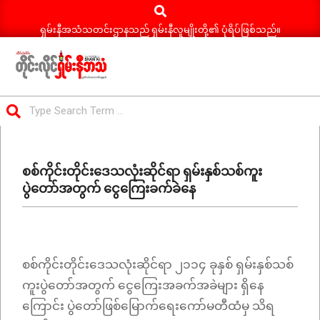
Search
Skip
to
ရှမ်းနီအသံသတင်းဌာနသည် ရှမ်းနီလူမျိုးတို့၏ ပုံရိပ်ဖြစ်သည်။
content
ရှမ်း
Search
နီ
Primary
အသံ
Navigation
သတင်း
စစ်ကိုင်းတိုင်းဒေသလုံးဆိုင်ရာ ရှမ်းနှစ်သစ်ကူး
Menu
ပွဲတော်အတွက် ငွေကြေးခက်ခဲနေ
စစ်ကိုင်းတိုင်းဒေသလုံးဆိုင်ရာ ၂၁၁၄ ခုနှစ် ရှမ်းနှစ်သစ်
ကူးပွဲတော်အတွက် ငွေကြေးအခက်အခဲများ ရှိနေ
ကြောင်း ပွဲတော်ဖြစ်မြောက်ရေးကော်မတီထံမှ သိရ