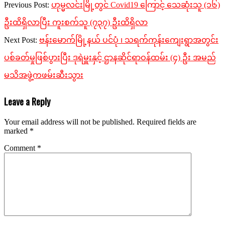
Previous Post:
ဟုမ္မလင်းမြို့တွင် Covid19 ကြောင့် သေဆုံးသူ (၁၆)
ဦးထိရှိလာပြီး ကူးစက်သူ (၇၃၇) ဦးထိရှိလာ
Next Post:
ဗန်းမောက်မြို့နယ် ပင်ပုံ ၊ သရက်ကုန်းကျေးရွာအတွင်း
ပစ်ခတ်မှုဖြစ်ပွားပြီး ဒုရဲမှူးနှင့် ဌာနဆိုင်ရာဝန်ထမ်း (၄) ဦး အမည်
မသိအဖွဲ့ကဖမ်းဆီးသွား
Leave a Reply
Your email address will not be published.
Required fields are
marked
*
Comment
*