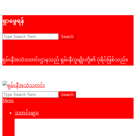
Skip
ရှာဖွေရန်
to
content
Search
ရှမ်းနီအသံသတင်းဌာနသည် ရှမ်းနီလူမျိုးတို့၏ ပုံရိပ်ဖြစ်သည်။
Search
ရှမ်း
Primary
Menu
နီ
Navigation
Menu
သတင်းများ
အသံ
နိုင်ငံရေး
သတင်း
‌ဒေသတွင်းသတင်း