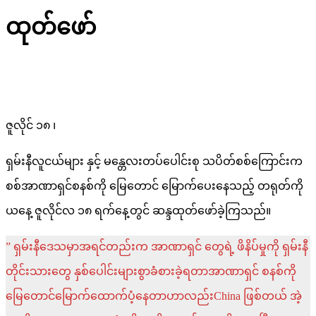
ထုတ်ဖော်
ဇူလိုင် ၁၈ ၊
ရှမ်းနီလူငယ်များ နှင့် မန္တေလးတပ်ပေါင်းစု သပိတ်စစ်ကြောင်းက
စစ်အာဏာရှင်စနစ်ကို မြေတောင် မြောက်ပေးနေသည့် တရုတ်ကို
ယနေ့ ဇူလိုင်လ ၁၈ ရက်နေ့တွင် ဆန္ဒထုတ်ဖော်ခဲ့ကြသည်။
” ရှမ်းနီဒေသမှာအရင်တည်းက အာဏာရှင် တွေရဲ့ ဖိနိပ်မှုကို ရှမ်းနီ
တိုင်းသားတွေ နှစ်ပေါင်းများစွာခံစားခဲ့ရတာအာဏာရှင် စနစ်ကို
မြေတောင်မြောက်ထောက်ပံ့နေတာဟာလည်းChina ဖြစ်တယ် အဲ့