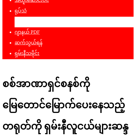
အထူးဆောင်းပါး
ရုပ်သံ
ဖျော်ဖြေရေး
ဂျာနယ် PDF
ဆက်သွယ်ရန်
ရှမ်းနီသမိုင်း
စစ်အာဏာရှင်စနစ်ကို
မြေတောင်မြောက်ပေးနေသည့်
တရုတ်ကို ရှမ်းနီလူငယ်များဆန္ဒ