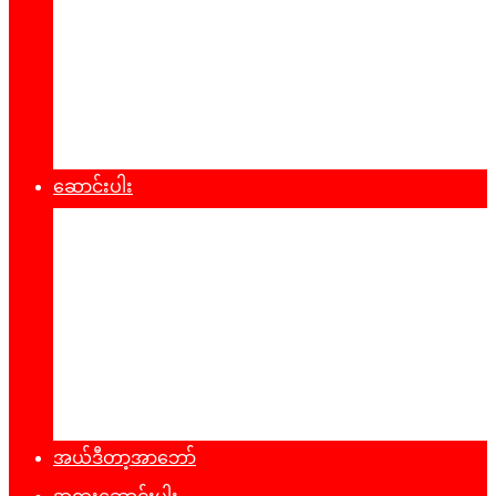
စီးပွားရေး
သဘာ၀ပတ်၀န်းကျင်
ကျန်းမာရေး
ထုတ်ပြန်ချက်များ
ဆောင်းပါး
နိုင်ငံရေး
အတွေးအမြင်
ယဥ်ကျေးမှု
အင်တာဗျူး
ခရီးသွားလမ်းညွန်
မှတ်တမ်းဓာတ်ပုံ
အယ်ဒီတာ့အာဘော်