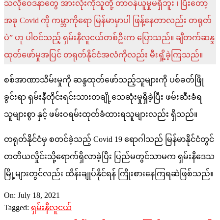
သလိုဝေဒနာတွေ အားလုံးကိုသူတို့ တာဝန်ယူမှုမရှိဘူး ၊ ပြီးတော့
အခု Covid ကို ကမ္ဘာကိုရော မြန်မာမှာပါ ဖြန့်နေတာလည်း တရုတ်
ပဲ” ဟု ပါဝင်သည့် ရှမ်းနီလူငယ်တစ်ဦးက ပြောသည်။ ချီတက်ဆန္ဒ
ထုတ်ဖော်မှုအပြင် တရုတ်နိုင်ငံအလံကိုလည်း မီးရှို့ခဲ့ကြသည်။
စစ်အာဏာသိမ်းမှုကို ဆန္ဒထုတ်ဖော်သည့်သူများကို ပစ်ခတ်ဖြို
ခွင်းရာ ရှမ်းနီတိုင်းရင်းသားတချို့သေဆုံးမှုရှိခဲ့ပြီး ဖမ်းဆီးခံရ
သူများစွာ နှင့် ဖမ်းဝရမ်းထုတ်ခံထားရသူများလည်း ရှိသည်။
တရုတ်နိုင်ငံမှ စတင်ခဲ့သည့် Covid 19 ရောဂါသည် မြန်မာနိုင်ငံတွင်
တတိယလှိုင်းသို့ရောက်ရှိလာခဲ့ပြီး ပြည်မတွင်သာမက ရှမ်းနီဒေသ
မြို့များတွင်လည်း ထိန်းချုပ်နိုင်ရန် ကြိုးစားနေကြရဆဲဖြစ်သည်။
2021-
On:
July 18, 2021
07-
Tagged:
ရှမ်းနီလူငယ်
18