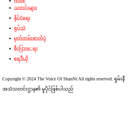
Home
သတင်းများ
နိုင်ငံရေး
ရုပ်သံ
မှတ်တမ်းဓာတ်ပုံ
စီးပြားေရး
ရေဒီယို
Copyright © 2024 The Voice Of ShanNi All rights reserved. ရှမ်းနီ
အသံသတင်းဌာန၏ မူပိုင်ဖြစ်ပါသည်