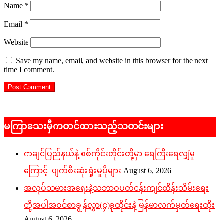
Name
*
Email
*
Website
Save my name, email, and website in this browser for the next
time I comment.
မကြာသေးမှီကတင်ထားသည့်သတင်းများ
ကချင်ပြည်နယ်နဲ့ စစ်ကိုင်းတိုင်းတို့မှာ ရေကြီးရေလျှံမှု
ကြောင့် ပျက်စီးဆုံးရှုံးမှုပိုများ
August 6, 2026
အလုပ်သမားအရေးနဲ့သဘာဝပတ်ဝန်းကျင်ထိန်းသိမ်းရေး
တို့အပါအဝင်စာချွန်လွှာ(၄)ခုထိုင်းနဲ့မြန်မာလက်မှတ်ရေးထိုး
August 6, 2026