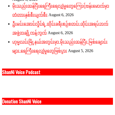
မိုးသည်းထန်ပြီးရေကြီးရေလျှံမှုတွေကြောင့်ဗန်းမောက်မှာ
တံတားနှစ်စီးပျက်စီး
August 6, 2026
ဦးမင်းအောင်လှိုင်ရဲ့ ထိုင်းခရီးစဉ်စတင်၊ ထိုင်းအရပ်ဘက်
အဖွဲ့တချို့ကန့်ကွက်
August 6, 2026
ဟုမ္မလင်းမြို့နယ်အတွင်းမှာ မိုးသည်းထန်ပြီး မြစ်ချောင်း
များ ရေကြီးရေလျှံမှုတွေဖြစ်ပွား
August 5, 2026
ShanNi Voice Podcast
Donation ShanNi Voice