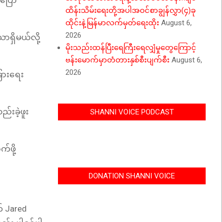
 ပြော
ထိန်းသိမ်းရေးတို့အပါအဝင်စာချွန်လွှာ(၄)ခု
ထိုင်းနဲ့မြန်မာလက်မှတ်ရေးထိုး
August 6,
2026
ာရှိမယ်လို့
မိုးသည်းထန်ပြီးရေကြီးရေလျှံမှုတွေကြောင့်
ဗန်းမောက်မှာတံတားနှစ်စီးပျက်စီး
August 6,
2026
ခြားရေး
်းခဲ့ဖူး
SHANNI VOICE PODCAST
်ဖို့
DONATION SHANNI VOICE
က် Jared