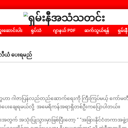
ရှမ်း
းဆောင်းပါး
ရုပ်သံ
ဂျာနယ် PDF
ဆက်သွယ်ရန်
ရှမ်းန
နီ
အသံ
သတင်း
 ဘီလီယံ ပေးရမည်
့ဝင်တွေဟာ ဂါဇာပြန်လည်တည်ဆောက်ရေးကို ကြီးကြပ်မယ့် ကော်မတီဖ
ယံပေးချေရမယ်လို့ အမေရိကန်အရာရှိတစ်ဦးကပြောပါတယ်။
တွက် အသုံးပြုသွားမှာဖြစ်ပြီးတော့ “ “အခြားနိုင်ငံတကာအဖွဲ