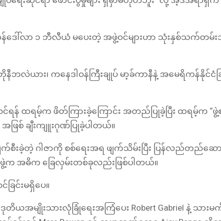
်ရေးဆိုင်ရာ ဖောင်းပွမှုများ ရှိမှာမဟုတ်ဘူး” လို့ အဲ့ဒီအရာရှိက
ကန်ဒေါ်လာ ၁ ဘီလီယံ မပေးတဲ့ အဖွဲ့ဝင်များဟာ သုံးနှစ်သက်တမ်းသ
 တိုနီဘလဲယား၊ ကနေဒါဝန်ကြီးချုပ် မာ့ခ်ကာနီနဲ့ အမေရိကန်နိုင်ငံ
င်ရန် ထရမ့်က ဖိတ်ကြားခဲ့ကြောင်း အတည်ပြုခဲ့ပြီး ထရမ့်က “ဖွဲ့စည
” အဖြစ် ချီးကျူးဂုဏ်ပြုခဲ့ပါတယ်။
 ပျက်စီးခဲ့တဲ့ ဂါဇာကို စစ်ရေးအရ ဖျက်သိမ်းပြီး ပြန်လည်တည်ဆောက
ဖွဲ့က အဓိက ခြေလှမ်းတစ်ခုလည်းဖြစ်ပါတယ်။
ဝင်ခြင်းမရှိပေ။
ff၊ ဒုတိယအမျိုးသားလုံခြုံရေးအကြံပေး Robert Gabriel နဲ့ သားမ