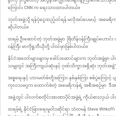
စွာကို ဒုက္ခပေးတဲ့ အလွန်အကျွံလစာများနဲ့ကြီးမားသောအုပ်ချုပ
ကြောင်း CNN က ရေးသားထားပါတယ်။
ဘုတ်အဖွဲ့သို့ ရန်ပုံငွေထည့်ဝင်ရန် မလိုအပ်ပေမယ့် အမေရိ
ဆိုပါတယ်။
ထရမ့် ဦးဆောင်တဲ့ ဘုတ်အဖွဲ့မှာ ဗြိတိန်ဝန်ကြီးချုပ်ဟောင်း
ဝန်ကြီး မာကိုရူဘီယိုတို့ ပါဝင်မှာဖြစ်ပါတယ်။
နိုင်ငံအတော်များများမှ ခေါင်းဆောင်များက ဘုတ်အဖွဲ့မှာ ပါဝ
သမျှတွင် အကြီးကျယ်ဆုံးနှင့် ဂုဏ်သိက္ခာအရှိဆုံး ဘုတ်အဖွဲ့
အစ္စရေးနှင့် ဟားမတ်စ်တို့အကြား နှစ်နှစ်ကြာ စစ်ပွဲကြောင့်
ကုလသမဂ္ဂက ထောက်ခံတဲ့ အမေရိကန်ရဲ့ အစီအစဉ်မှာ ဒီအ
အဖွဲ့တွင် ပါလက်စတိုင်းအာဏာပိုင်အဖွဲ့ရဲ့ ကိုယ်စားလှယ် ပါ
ထရမ့်ရဲ့ နိုင်ငံခြားရေးမူဝါဒဆိုင်ရာ သံတမန် Steve Witko