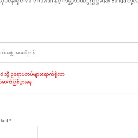
လုပ်ငန်းရှင် Marc Rowan နှင့် ကမ္ဘာ့ဘဏ်ဥက္ကဋ္ဌ Ajay Banga တို့
ုတ်အဖွဲ့
,
အမေရိကန်
d သို့ ဥရောပတပ်များရောက်ရှိလာ
ရက်ဆက်ဖြစ်ပွားနေ
arked
*