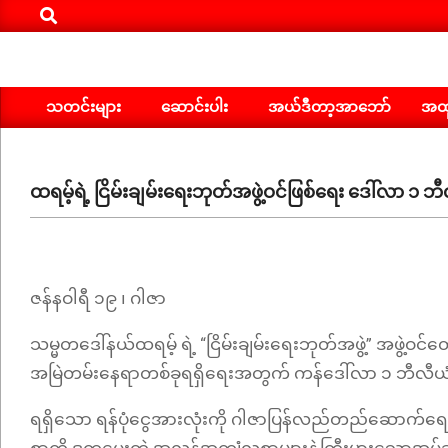
Search
Skip
to
content
သတင်းများ
ဆောင်းပါး
အယ်ဒီတာ့အာဘော်
အထူ
Primary
Navigation
Menu
ထရမ့်ရဲ့ ငြိမ်းချမ်းရေးဘုတ်အဖွဲ့ဝင်ဖြစ်ရေး ဒေါ်လာ ၁
ဇန်နဝါရီ ၁၉ ၊ ဂါဇာ
သမ္မတဒေါ်နယ်ထရမ့် ရဲ့ “​ငြိမ်းချမ်းရေးဘုတ်အဖွဲ့” အဖွဲ
အမြဲတမ်းနေရာတစ်ခုရရှိရေးအတွက် ကန်ဒေါ်လာ ၁ ဘီလီ
ရရှိသော ရန်ပုံငွေအားလုံးကို ဂါဇာပြန်လည်တည်ဆောက်ရေးအ