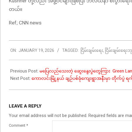
Kushner တို့လည်း အဖွဲ့ဝင်များဖြစ်ပြီး ဘီလီယံနာ စီးပွားရေး
တယ်။
Ref; CNN news
2026-
ON:
JANUARY 19, 2026
TAGGED:
ငြိမ်းချမ်းရေး
,
ငြိမ်းချမ်းရေးဘ
01-
19
Previous Post:
မပြေလည်သေးတဲ့ ဆွေးနွေးပွဲတွေကြား Green Lan
Next Post:
ကောလင်းမြို့နယ် ချဉ်ပစ်ခုံကျေးရွာအနီးမှာ တိုက်ပွဲ 
LEAVE A REPLY
Your email address will not be published.
Required fields are m
Comment
*