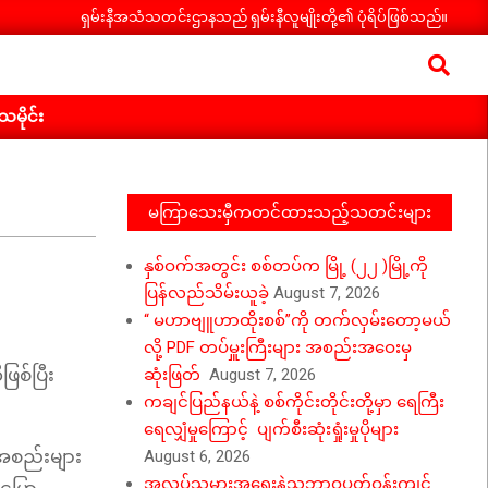
ရှမ်းနီအသံသတင်းဌာနသည် ရှမ်းနီလူမျိုးတို့၏ ပုံရိပ်ဖြစ်သည်။
Search
ီသမိုင်း
မကြာသေးမှီကတင်ထားသည့်သတင်းများ
နှစ်ဝက်အတွင်း စစ်တပ်က မြို့ (၂၂ )မြို့ကို
ပြန်လည်သိမ်းယူခဲ့
August 7, 2026
“ မဟာဗျူဟာထိုးစစ်”ကို တက်လှမ်းတော့မယ်
လို့ PDF တပ်မှူးကြီးများ အစည်းအဝေးမှ
ြစ်ပြီး
ဆုံးဖြတ်
August 7, 2026
ကချင်ပြည်နယ်နဲ့ စစ်ကိုင်းတိုင်းတို့မှာ ရေကြီး
ရေလျှံမှုကြောင့် ပျက်စီးဆုံးရှုံးမှုပိုများ
့အစည်းများ
August 6, 2026
အလုပ်သမားအရေးနဲ့သဘာဝပတ်ဝန်းကျင်