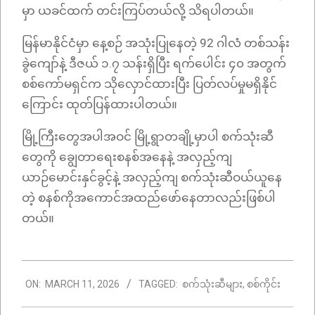
မှာ ယခင်ထက် တင်းကြပ်တယ်လို့ သိရပါတယ်။
မြန်မာနိုင်ငံမှာ နေ့စဉ် အသုံးပြုနေတဲ့ 92 ဂါလံ တစ်သန်း
ခွဲကျော်နဲ့ ဒီဇယ် ၁.၇ သန်းရှိပြီး ရက်ပေါင်း ၄၀ အတွက်
စစ်ကော်မရှင်က သိုလှောင်ထားပြီး ပြတ်လပ်မှုမရှိနိုင်
ကြောင်း ထုတ်ပြန်ထားပါတယ်။
မြို့ကြီးတွေအပါအဝင် မြို့ရွာတချို့မှာပါ စက်သုံးဆီ
တွေကို ချွေတာရေးစနစ်အနေနဲ့ အလှည့်ကျ
ယာဉ်မောင်းနှင်ခွင့်နဲ့ အလှည့်ကျ စက်သုံးဆီဝယ်ယူနေ
တဲ့ စနစ်ကိုအကောင်အထည်ဖော်နေတာလည်းဖြစ်ပါ
တယ်။
2026-
ON:
MARCH 11, 2026
TAGGED:
စက်သုံးဆီများ
,
စစ်ကိုင်း
03-
11