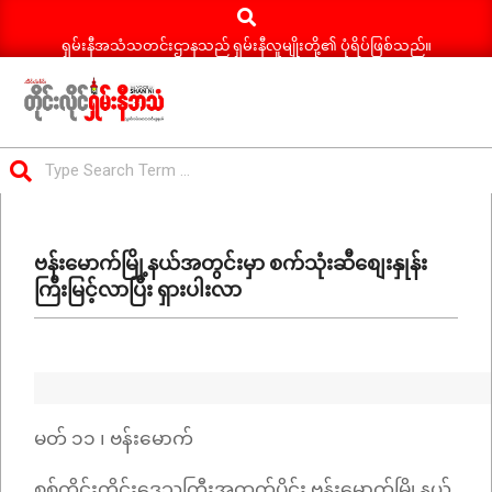
Search
Skip
to
ရှမ်းနီအသံသတင်းဌာနသည် ရှမ်းနီလူမျိုးတို့၏ ပုံရိပ်ဖြစ်သည်။
content
ရှမ်း
Search
နီ
Primary
အသံ
Navigation
သတင်း
ဗန်းမောက်မြို့နယ်အတွင်းမှာ စက်သုံးဆီစျေးနှုန်း
Menu
ကြီးမြင့်လာပြီး ရှားပါးလာ
မတ် ၁၁ ၊ ဗန်းမောက်
စစ်ကိုင်းတိုင်းဒေသကြီးအထက်ပိုင်း ဗန်းမောက်မြို့နယ်