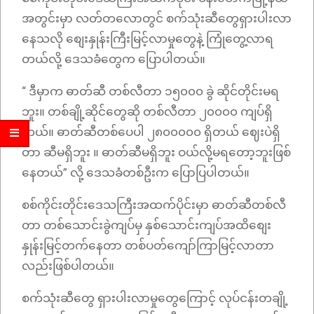
အတွင်းမှာ လတ်တလောတွင် စက်သုံးဆီတွေရှားပါးလာ
နေသလို စျေးနှုန်းကြီးမြင့်လာမှုတွေနဲ့ ကြုံတွေ့လာရ
တယ်လို့ ဒေသခံတွေက ပြောပါတယ်။
“ ဒီမှာက ဓာတ်ဆီ တစ်လီတာ ၁၅၀၀၀ ခွဲ ဆိုင်တိုင်းမရ
ဘူး။ တစ်ချို့ဆိုင်တွေဆို တစ်လီတာ ၂၀၀၀၀ ကျပ်ရှိ
တယ်။ ဓာတ်ဆီတစ်ပေပါ ၂၈၀၀၀၀၀ ရှိတယ် ‌ဈေးပဲရှိ
တာ ဆီမရှိဘူး ။ ဓာတ်ဆီမရှိဘူး ဝယ်လို့မရတော့ဘူးဖြစ်
နေတယ်”​ လို့ ဒေသခံတစ်ဦးက ပြောပြပါတယ်။
စစ်ကိုင်းတိုင်းဒေသကြီးအထက်ပိုင်းမှာ ဓာတ်ဆီတစ်လီ
တာ တစ်သောင်းခွဲကျပ်မှ နှစ်သောင်းကျပ်အထိစျေး
နှုန်းမြင့်တက်နေတာ တစ်ပတ်ကျော်ကြာမြင့်လာတာ
လည်းဖြစ်ပါတယ်။
စက်သုံးဆီတွေ ရှားပါးလာမှုတွေကြောင့် လုပ်ငန်းတချို့