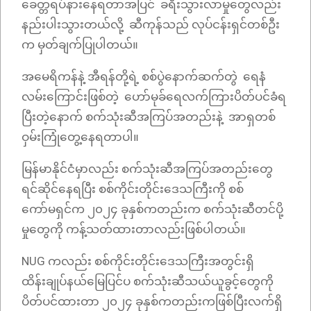
ခေတ္တရပ်နားနေရတာအပြင် ခရီးသွားလာမှုတွေလည်း
နည်းပါးသွားတယ်လို့ ဆီကုန်သည် လုပ်ငန်းရှင်တစ်ဦး
က မှတ်ချက်ပြုပါတယ်။
အမေရိကန်နဲ့ အီရန်တို့ရဲ့ စစ်ပွဲနောက်ဆက်တွဲ ရေနံ
လမ်းကြောင်းဖြစ်တဲ့ ဟော်မုခ်ရေလက်ကြားပိတ်ပင်ခံရ
ပြီးတဲ့နောက် စက်သုံးဆီအကြပ်အတည်းနဲ့ အာရှတစ်
ဝှမ်းကြုံတွေ့နေရတာပါ။
မြန်မာနိုင်ငံမှာလည်း စက်သုံးဆီအကြပ်အတည်းတွေ
ရင်ဆိုင်နေရပြီး စစ်ကိုင်းတိုင်းဒေသကြီးကို စစ်
ကော်မရှင်က ၂၀၂၄ ခုနှစ်ကတည်းက စက်သုံးဆီတင်ပို့
မှုတွေကို ကန့်သတ်ထားတာလည်းဖြစ်ပါတယ်။
NUG ကလည်း စစ်ကိုင်းတိုင်းဒေသကြီးအတွင်းရှိ
ထိန်းချုပ်နယ်မြေပြင်ပ စက်သုံးဆီသယ်ယူခွင့်တွေကို
ပိတ်ပင်ထားတာ ၂၀၂၄ ခုနှစ်ကတည်းကဖြစ်ပြီးလက်ရှိ