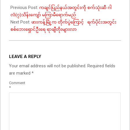
Previous Post:
ကချင်ပြည်နယ်အတွင်းကို စက်သုံးဆီ ဂါ
လံ(၇)သိန်းကျော် မကြာမီရောက်မည်
Next Post:
ဖားကန့်မြို့က တိုက်ပွဲကြောင့် ရက်ပိုင်းအတွင်း
စစ်ဘေးရှောင်ဦးရေ ရာချီတိုးများလာ
LEAVE A REPLY
Your email address will not be published.
Required fields
are marked
*
Comment
*