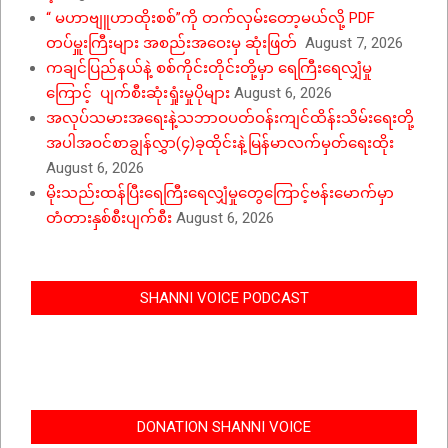
“ မဟာဗျူဟာထိုးစစ်”ကို တက်လှမ်းတော့မယ်လို့ PDF
တပ်မှူးကြီးများ အစည်းအဝေးမှ ဆုံးဖြတ်
August 7, 2026
ကချင်ပြည်နယ်နဲ့ စစ်ကိုင်းတိုင်းတို့မှာ ရေကြီးရေလျှံမှု
ကြောင့် ပျက်စီးဆုံးရှုံးမှုပိုများ
August 6, 2026
အလုပ်သမားအရေးနဲ့သဘာဝပတ်ဝန်းကျင်ထိန်းသိမ်းရေးတို့
အပါအဝင်စာချွန်လွှာ(၄)ခုထိုင်းနဲ့မြန်မာလက်မှတ်ရေးထိုး
August 6, 2026
မိုးသည်းထန်ပြီးရေကြီးရေလျှံမှုတွေကြောင့်ဗန်းမောက်မှာ
တံတားနှစ်စီးပျက်စီး
August 6, 2026
SHANNI VOICE PODCAST
DONATION SHANNI VOICE