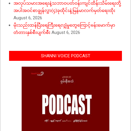
အလုပ်သမားအရေးနဲ့သဘာဝပတ်ဝန်းကျင်ထိန်းသိမ်းရေးတို့
အပါအဝင်စာချွန်လွှာ(၄)ခုထိုင်းနဲ့မြန်မာလက်မှတ်ရေးထိုး
August 6, 2026
မိုးသည်းထန်ပြီးရေကြီးရေလျှံမှုတွေကြောင့်ဗန်းမောက်မှာ
တံတားနှစ်စီးပျက်စီး
August 6, 2026
SHANNI VOICE PODCAST