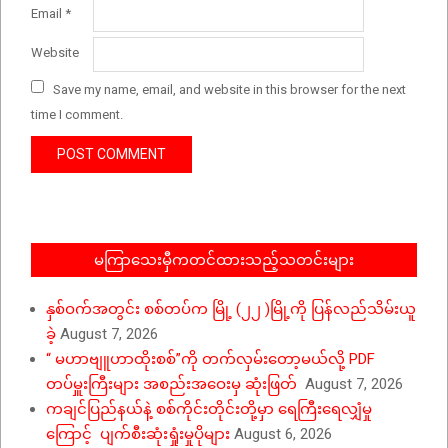
Email
*
Website
Save my name, email, and website in this browser for the next
time I comment.
မကြာသေးမှီကတင်ထားသည့်သတင်းများ
နှစ်ဝက်အတွင်း စစ်တပ်က မြို့ (၂၂ )မြို့ကို ပြန်လည်သိမ်းယူ
ခဲ့
August 7, 2026
“ မဟာဗျူဟာထိုးစစ်”ကို တက်လှမ်းတော့မယ်လို့ PDF
တပ်မှူးကြီးများ အစည်းအဝေးမှ ဆုံးဖြတ်
August 7, 2026
ကချင်ပြည်နယ်နဲ့ စစ်ကိုင်းတိုင်းတို့မှာ ရေကြီးရေလျှံမှု
ကြောင့် ပျက်စီးဆုံးရှုံးမှုပိုများ
August 6, 2026