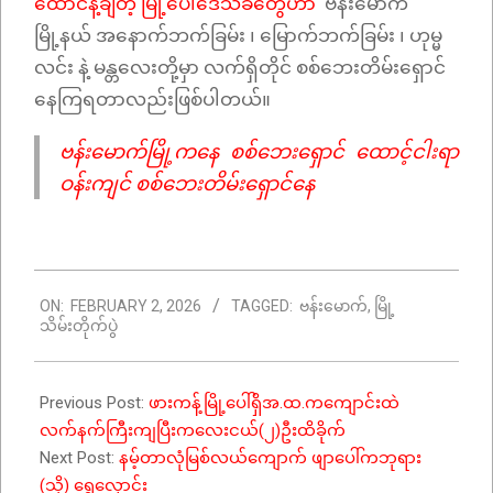
ထောင်နဲ့ချီတဲ့ မြို့ပေါ်ဒေသခံတွေဟာ
ဗန်းမောက်
မြို့နယ် အနောက်ဘက်ခြမ်း ၊ မြောက်ဘက်ခြမ်း ၊ ဟုမ္မ
လင်း နဲ့ မန္တလေးတို့မှာ လက်ရှိတိုင် စစ်ဘေးတိမ်းရှောင်
နေကြရတာလည်းဖြစ်ပါတယ်။
ဗန်းမောက်မြို့ကနေ စစ်ဘေးရှောင် ထောင့်ငါးရာ
ဝန်းကျင် စစ်ဘေးတိမ်းရှောင်နေ
2026-
ON:
FEBRUARY 2, 2026
TAGGED:
ဗန်းမောက်
,
မြို့
02-
သိမ်းတိုက်ပွဲ
02
Previous Post:
ဖားကန့်မြို့ပေါ်ရှိအ.ထ.ကကျောင်းထဲ
လက်နက်ကြီးကျပြီးကလေးငယ်(၂)ဦးထိခိုက်
Next Post:
နမ့်တာလုံမြစ်လယ်ကျောက် ဖျာပေါ်ကဘုရား
(သို့) ရွှေလှောင်း