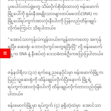
ပူးပေါင်းတပ်ဖွဲ့တွေ သိမ်းပိုက်စိုးမိုးထားတဲ့ ဗန်းမောက်
မြို့ပေါ်ကို ရှမ်းနီအမျိုးသားများတပ်မတော်(SNA) က
မြို့ပေါ်ရပ်ကွက်အားလုံးနီးပါးကို ပြန်လည်ထိန်းချုပ်
လိုက်ကြောင်း သိရပါတယ်။
“ အောင်သာကုန်းပဲကျန်တယ်။ကျန်တာကတော့ အကုန်
ရပြီ။ ဆေးရုံ၊ ဘောလုံးကွင်းတွေရပြီးပြီ” လို့ ဗန်းမောက်
မြို့က SNA နဲ့ နီးစပ်တဲ့ ဒေသခံတစ်ဦးကပြောပြပါတယ်။
ဇန်နဝါရီလ (၃၁) ရက်နေ့ ညနေပိုင်းမှာ ဗန်းမောက်မြို့က
ပြည်သူ့ဆေးရုံကို ထိန်းချုပ်လိုက်ပြီးနောက် မြို့ရဲ့
ရပ်ကွက်အားလုံးနီးပါးကို ထိန်းချုပ်လိုက်တာလည်းဖြစ်
ပါတယ်။
ဗန်းမောက်မြို့မှာ ရပ်ကွက် (၄) ခုရှိတဲ့ထဲမှာ အောင်သာ