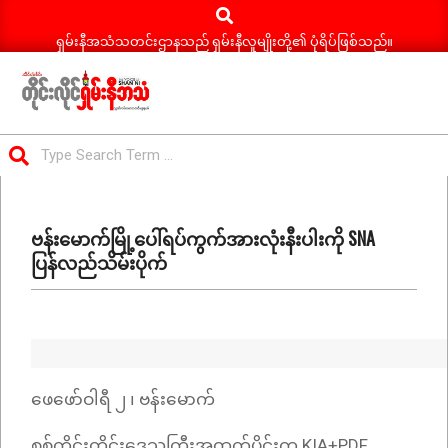
Search
Skip
to
ရှမ်းနီအသံသတင်းဌာနသည် ရှမ်းနီလူမျိုးတို့၏ ပုံရိပ်ဖြစ်သည်။
content
ရှမ်း
Search
နီ
Primary
အသံ
Navigation
သတင်း
ဗန်းမောက်မြို့ပေါ်ရပ်ကွက်အားလုံးနီးပါးကို SNA
Menu
ပြန်လည်သိမ်းပိုက်
ဖေဖော်ဝါရီ ၂ ၊ ဗန်းမောက်
စစ်ကိုင်းတိုင်းဒေသကြီးအထက်ပိုင်းက KIA+PDF