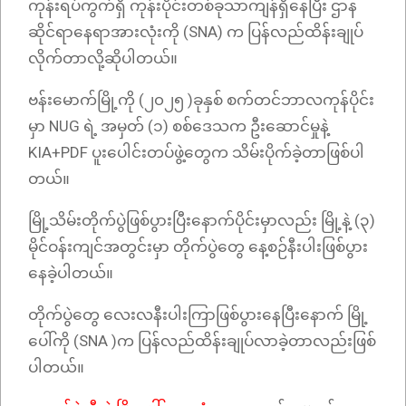
ကုန်းရပ်ကွက်ရှိ ကုန်းပိုင်းတစ်ခုသာကျန်ရှိနေပြီး ဌာန
ဆိုင်ရာနေရာအားလုံးကို (SNA) က ပြန်လည်ထိန်းချုပ်
လိုက်တာလို့ဆိုပါတယ်။
ဗန်းမောက်မြို့ကို (၂၀၂၅ )ခုနှစ် စက်တင်ဘာလကုန်ပိုင်း
မှာ NUG ရဲ့ အမှတ် (၁) စစ်ဒေသက ဦးဆောင်မှုနဲ့
KIA+PDF ပူးပေါင်းတပ်ဖွဲ့တွေက သိမ်းပိုက်ခဲ့တာဖြစ်ပါ
တယ်။
မြို့သိမ်းတိုက်ပွဲဖြစ်ပွားပြီးနောက်ပိုင်းမှာလည်း မြို့နဲ့ (၃)
မိုင်ဝန်းကျင်အတွင်းမှာ တိုက်ပွဲတွေ နေ့စဉ်နီးပါးဖြစ်ပွား
နေခဲ့ပါတယ်။
တိုက်ပွဲတွေ လေးလနီးပါးကြာဖြစ်ပွားနေပြီးနောက် မြို့
ပေါ်ကို (SNA )က ပြန်လည်ထိန်းချုပ်လာခဲ့တာလည်းဖြစ်
ပါတယ်။