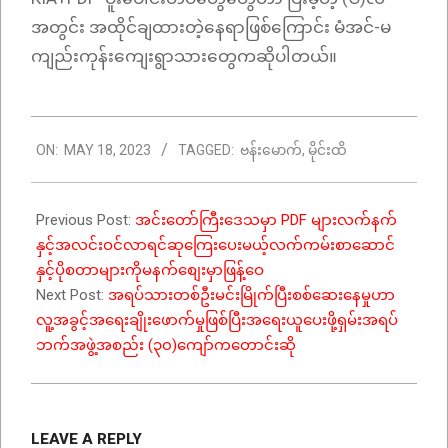
အတွင်း အထိုင်ချထားတဲ့နေရာဖြစ်ကြောင်း မံအင်-မ
ကျည်းကုန်းကျေးရွာသားတွေကဆိုပါတယ်။
2023-
ON:
MAY 18, 2023
TAGGED:
ဗန်းမောက်
,
မိုင်းထိ
05-
18
Previous Post:
အင်းတော်ကြီးဒေသမှာ PDF များလက်နက်
နှင့်အလင်းဝင်လာရင်ဆုကြေးပေးမယ့်လက်ကမ်းစာဆောင်
နှင့်ပိုစတာများကိုမနက်စျေးမှာဖြန့်ဝေ
Next Post:
အရပ်သားတစ်ဦးမင်းမြိုက်ပြီးစစ်ဆေးနေမှုဟာ
လူ့အခွင့်အရေးချိုးဖောက်မှုဖြစ်ပြီးအရေးယူပေးဖို့ရှမ်းအရပ်
ဘက်အဖွဲ့အစည်း (၃၀)ကျော်ကတောင်းဆို
LEAVE A REPLY