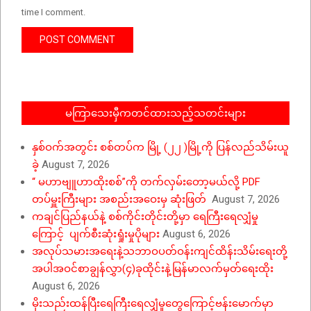
time I comment.
မကြာသေးမှီကတင်ထားသည့်သတင်းများ
နှစ်ဝက်အတွင်း စစ်တပ်က မြို့ (၂၂ )မြို့ကို ပြန်လည်သိမ်းယူ
ခဲ့
August 7, 2026
“ မဟာဗျူဟာထိုးစစ်”ကို တက်လှမ်းတော့မယ်လို့ PDF
တပ်မှူးကြီးများ အစည်းအဝေးမှ ဆုံးဖြတ်
August 7, 2026
ကချင်ပြည်နယ်နဲ့ စစ်ကိုင်းတိုင်းတို့မှာ ရေကြီးရေလျှံမှု
ကြောင့် ပျက်စီးဆုံးရှုံးမှုပိုများ
August 6, 2026
အလုပ်သမားအရေးနဲ့သဘာဝပတ်ဝန်းကျင်ထိန်းသိမ်းရေးတို့
အပါအဝင်စာချွန်လွှာ(၄)ခုထိုင်းနဲ့မြန်မာလက်မှတ်ရေးထိုး
August 6, 2026
မိုးသည်းထန်ပြီးရေကြီးရေလျှံမှုတွေကြောင့်ဗန်းမောက်မှာ