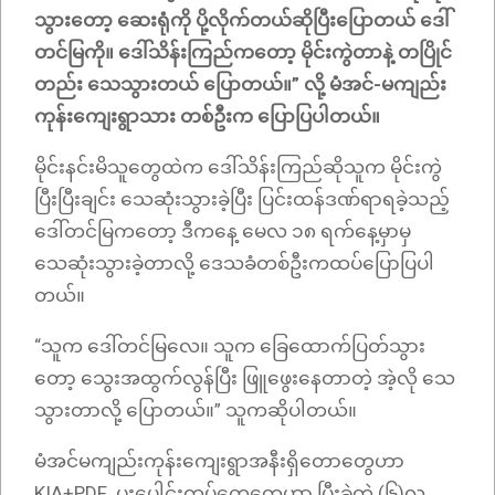
သွားတော့ ဆေးရုံကို ပို့လိုက်တယ်ဆိုပြီးပြောတယ် ဒေါ်
တင်မြကို။ ဒေါ်သိန်းကြည်ကတော့ မိုင်းကွဲတာနဲ့ တပြိုင်
တည်း သေသွားတယ် ပြောတယ်။” လို့ မံအင်-မကျည်း
ကုန်းကျေးရွာသား တစ်ဦးက ပြောပြပါတယ်။
မိုင်းနင်းမိသူတွေထဲက ဒေါ်သိန်းကြည်ဆိုသူက မိုင်းကွဲ
ပြီးပြီးချင်း သေဆုံးသွားခဲ့ပြီး ပြင်းထန်ဒဏ်ရာရခဲ့သည့်
ဒေါ်တင်မြကတော့ ဒီကနေ့ မေလ ၁၈ ရက်နေ့မှာမှ
သေဆုံးသွားခဲ့တာလို့ ဒေသခံတစ်ဦးကထပ်ပြောပြပါ
တယ်။
“သူက ဒေါ်တင်မြလေ။ သူက ခြေထောက်ပြတ်သွား
တော့ သွေးအထွက်လွန်ပြီး ဖြူဖွေးနေတာတဲ့ အဲ့လို သေ
သွားတာလို့ ပြောတယ်။” သူကဆိုပါတယ်။
မံအင်မကျည်းကုန်းကျေးရွာအနီးရှိတောတွေဟာ
KIA+PDF ပူးပေါင်းတပ်တွေတွေဟာ ပြီးခဲ့တဲ့ (၆)လ