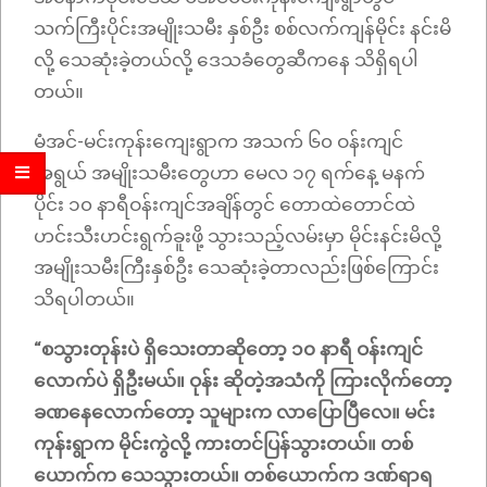
သက်ကြီးပိုင်းအမျိုးသမီး နှစ်ဦး စစ်လက်ကျန်မိုင်း နင်းမိ
လို့ သေဆုံးခဲ့တယ်လို့ ဒေသခံတွေဆီကနေ သိရှိရပါ
တယ်။
မံအင်-မင်းကုန်းကျေးရွာက အသက် ၆၀ ဝန်းကျင်
အရွယ် အမျိုးသမီးတွေဟာ မေလ ၁၇ ရက်နေ့ မနက်
ပိုင်း ၁၀ နာရီဝန်းကျင်အချိန်တွင် တောထဲတောင်ထဲ
ဟင်းသီးဟင်းရွက်ခူးဖို့ သွားသည့်လမ်းမှာ မိုင်းနင်းမိလို့
အမျိုးသမီးကြီးနှစ်ဦး သေဆုံးခဲ့တာလည်းဖြစ်ကြောင်း
သိရပါတယ်။
“စသွားတုန်းပဲ ရှိသေးတာဆိုတော့ ၁၀ နာရီ ဝန်းကျင်
လောက်ပဲ ရှိဦးမယ်။ ဝုန်း ဆိုတဲ့အသံကို ကြားလိုက်တော့
ခဏနေလောက်တော့ သူများက လာပြောပြီလေ။ မင်း
ကုန်းရွာက မိုင်းကွဲလို့ ကားတင်ပြန်သွားတယ်။ တစ်
ယောက်က သေသွားတယ်။ တစ်ယောက်က ဒဏ်ရာရ