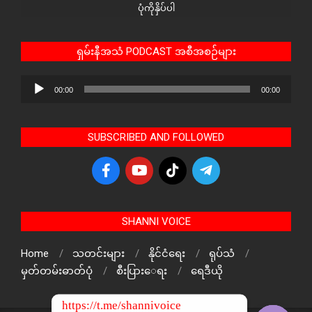
ပုံကိုနှိပ်ပါ
ရှမ်းနီအသံ PODCAST အစီအစဉ်များ
Audio
00:00
00:00
Player
SUBSCRIBED AND FOLLOWED
SHANNI VOICE
Home
သတင်းများ
နိုင်ငံရေး
ရုပ်သံ
မှတ်တမ်းဓာတ်ပုံ
စီးပြားေရး
ရေဒီယို
https://t.me/shannivoice