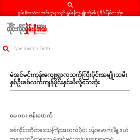
Search
Skip
to
ရှမ်းနီအသံသတင်းဌာနသည် ရှမ်းနီလူမျိုးတို့၏ ပုံရိပ်ဖြစ်သည်။
content
ရှမ်း
Search
နီ
Primary
အသံ
Navigation
သတင်း
မံအင်မင်းကုန်းကျေးရွာကသက်ကြီးပိုင်းအမျိုးသမီး
Menu
နှစ်ဦးစစ်လက်ကျန်မိုင်းနှင်းမိလို့သေဆုံး
မေ ၁၈ ၊ ဗန်းမောက်
စစ်ကိုင်းတိုင်းဒေသကြီးအထက်ပိုင်း ဗန်းမောက်မြို့နယ်
အနောက်ပိုင်းဒေသ မံအင်မင်းကုန်းကျေးရွာတွင်