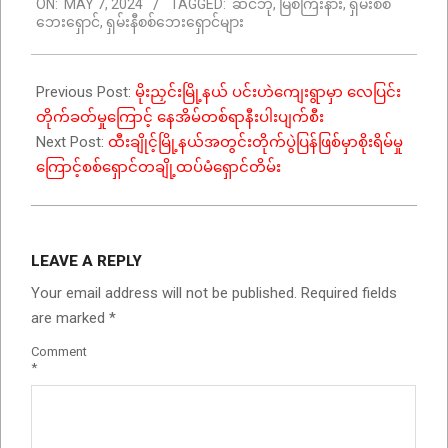
ON:
MAY 7, 2024
TAGGED:
ဆင်ဘို
,
မြစ်ကြီးနား
,
ရှမ်းစစ်
05-
ဘေးရှောင်
,
ရှမ်းနီစစ်ဘေးရှောင်များ
07
Previous Post:
မိုးညှင်းမြို့နယ် ပင်းဟဲကျေးရွာမှာ လေပြင်း
တိုက်ခတ်မှုကြောင့် နေအိမ်တစ်ရာနီးပါးပျက်စီး
Next Post:
ထီးချိုင့်မြို့နယ်အတွင်းတိုက်ပွဲပြန်ဖြစ်မှာစိုးရိမ်မှု
ကြောင့်စစ်ရှောင်တချို့ထပ်မံရှောင်တိမ်း
LEAVE A REPLY
Your email address will not be published.
Required fields
are marked
*
Comment
*