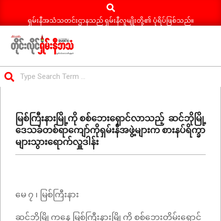
Search
Skip
to
ရှမ်းနီအသံသတင်းဌာနသည် ရှမ်းနီလူမျိုးတို့၏ ပုံရိပ်ဖြစ်သည်။
content
ရှမ်း
Search
နီ
Primary
အသံ
Navigation
သတင်း
မြစ်ကြီးနားမြို့ကို စစ်ဘေးရှောင်လာသည့် ဆင်ဘိုမြို့
Menu
ဒေသခံတစ်ရာကျော်ကိုရှမ်းနီအဖွဲ့များက စားနပ်ရိက္ခာ
များသွားရောက်လှူဒါန်း
မေ ၇ ၊ မြစ်ကြီးနား
ဆင်ဘိုမြို့ကနေ မြစ်ကြီးနားမြို့ကို စစ်ဘေးတိမ်းရှောင်