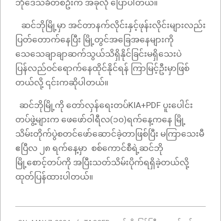
ဘိုဒေသခံတစ်ဦးက အခုလို ပြောပါတယ်။
ဆင်ဘိုမြို့မှာ အင်တာနက်လိုင်းနှင့်ဖုန်းလိုင်းများလည်း
ပြတ်တောက်နေပြီး မြို့တွင်အခြေအနေများကို
သေသေချာချာဆက်သွယ်သိရှိနိုင်ခြင်းမရှိသေးပဲ
ပြန်လည်ဝင်ရောက်နေထိုင်နိုင်ရန် ကြာမြင့်ဦးမှာဖြစ်
တယ်လို့ ၎င်းကဆိုပါတယ်။
ဆင်ဘိုမြို့ကို တော်လှန်ရေးတပ်KIA+PDF ပူးပေါင်း
တပ်ဖွဲ့များက ဖေဖော်ဝါရီလ(၁၀)ရက်နေ့ကနေ မြို့
သိမ်းတိုက်ပွဲစတင်ဖော်ဆောင်ခဲ့တာဖြစ်ပြီး မကြာသေးမီ
ဧပြီလ ၂၈ ရက်နေ့မှာ စစ်ကောင်စီရဲ့ဆင်ဘို
မြို့စောင့်တပ်ကို အပြီးသတ်သိမ်းပိုက်ရရှိခဲ့တယ်လို့
ထုတ်ပြန်ထားပါတယ်။
2024-