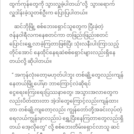
ထွက်ကုန်တွေကို သွားလှူခဲ့ပါတယ်”လို့ သွားရောက်
လှူဒါန်းခဲ့သူတစ်ဦးက ပြောပြပါတယ်။
ဆင်ဘိုမြို့ စစ်ဘေးရှောင်သူတွေက ပြီးခဲ့တဲ့
ဇန်နဝါရီလကနေစတင်ကာ တဖြည်းဖြည်းစတင်
ပြောင်းရွှေ့လာခဲ့ကြတာဖြစ်ပြီး သုံးလနီးပါးကြာသည့်
တိုင်အောင် နေထိုင်နေရဆဲစစ်ရှောင်များလည်းရှိနေ
တယ်လို့ ဆိုပါတယ်။
“ အကုန်လုံးတော့မဟုတ်ပါဘူး တစ်ချို့တွေလည်းကျန်
နေတယ်မြို့ပေါ်မှာ ဘာကြောင့်လဲဆိုရင်
ငွေရေးကြေးရေးပြဿနာတွေ၊ အသွားအလာတွေက
လည်းပိတ်ထားတာ အဲ့ဒါတွေကြောင့်လည်းကျန်ထား
တာ တစ်ချို့ကျတော့လည်း ကျွန်တော်တို့အခင်းလုပ်တဲ့
ရေလယ်ကျွန်းမှာလည်းပဲ ရွှေ့ပြီးနေကြတာတွေလည်းရှိ
တယ် အေ့လိုတွေ” လို့ စစ်ဘေးတိမ်းရှောင်လာသူ ဆင်