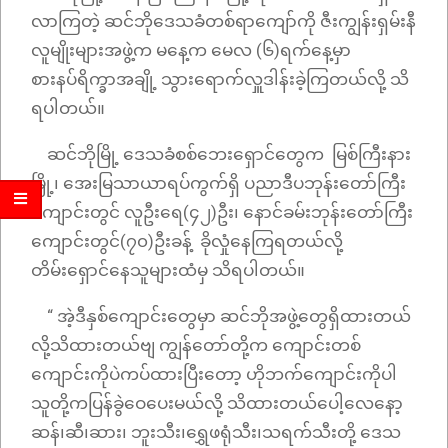
လာကြတဲ့ ဆင်ဘိုဒေသခံတစ်ရာကျော်ကို ဇီးကျွန်းရှမ်းနီ
လူမျိုးများအဖွဲ့က မနေ့က မေလ (၆)ရက်နေ့မှာ
စားနပ်ရိက္ခာအချို့ သွားရောက်လှူဒါန်းခဲ့ကြတယ်လို့ သိ
ရပါတယ်။
ဆင်ဘိုမြို့ ဒေသခံစစ်ဘေးရှောင်တွေက မြစ်ကြီးနား
မြို့၊ အေးမြသာယာရပ်ကွက်ရှိ ပညာဒီပဘုန်းတော်ကြီး
ကျောင်းတွင် လူဦးရေ(၄၂)ဦး၊ နောင်ခမ်းဘုန်းတော်ကြီး
ကျောင်းတွင်(၇၀)ဦးခန့် ခိုလှုံနေကြရတယ်လို့
တိမ်းရှောင်နေသူများထံမှ သိရပါတယ်။
“ အဲ့ဒီနှစ်ကျောင်းတွေမှာ ဆင်ဘိုအဖွဲ့တွေရှိထားတယ်
လို့သိထားတယ်ဗျ ကျွန်တော်တို့က ကျောင်းတစ်
ကျောင်းကိုပဲကပ်ထားပြီးတော့ ဟိုဘက်ကျောင်းကိုပါ
သူတို့ကပြန်ခွဲဝေပေးမယ်လို့ သိထားတယ်ပေါ့လေနော့
ဆန်၊ဆီ၊ဆား၊ ဘူးသီး၊ရွှေဖရုံသီး၊သရက်သီးတို့ ဒေသ