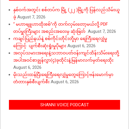
နှစ်ဝက်အတွင်း စစ်တပ်က မြို့ (၂၂ )မြို့ကို ပြန်လည်သိမ်းယူ
ခဲ့
August 7, 2026
“ မဟာဗျူဟာထိုးစစ်”ကို တက်လှမ်းတော့မယ်လို့ PDF
တပ်မှူးကြီးများ အစည်းအဝေးမှ ဆုံးဖြတ်
August 7, 2026
ကချင်ပြည်နယ်နဲ့ စစ်ကိုင်းတိုင်းတို့မှာ ရေကြီးရေလျှံမှု
ကြောင့် ပျက်စီးဆုံးရှုံးမှုပိုများ
August 6, 2026
အလုပ်သမားအရေးနဲ့သဘာဝပတ်ဝန်းကျင်ထိန်းသိမ်းရေးတို့
အပါအဝင်စာချွန်လွှာ(၄)ခုထိုင်းနဲ့မြန်မာလက်မှတ်ရေးထိုး
August 6, 2026
မိုးသည်းထန်ပြီးရေကြီးရေလျှံမှုတွေကြောင့်ဗန်းမောက်မှာ
တံတားနှစ်စီးပျက်စီး
August 6, 2026
SHANNI VOICE PODCAST