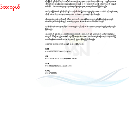
ုယ်စားလှယ်