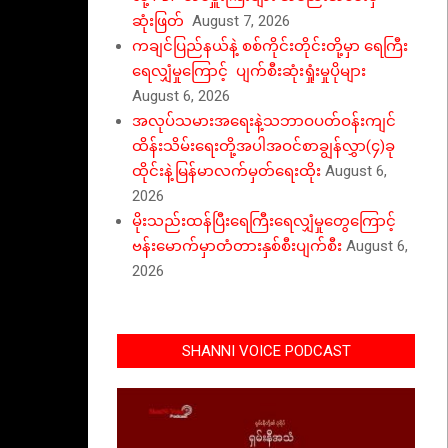
ဆုံးဖြတ်
August 7, 2026
ကချင်ပြည်နယ်နဲ့ စစ်ကိုင်းတိုင်းတို့မှာ ရေကြီး
ရေလျှံမှုကြောင့် ပျက်စီးဆုံးရှုံးမှုပိုများ
August 6, 2026
အလုပ်သမားအရေးနဲ့သဘာဝပတ်ဝန်းကျင်
ထိန်းသိမ်းရေးတို့အပါအဝင်စာချွန်လွှာ(၄)ခု
ထိုင်းနဲ့မြန်မာလက်မှတ်ရေးထိုး
August 6,
2026
မိုးသည်းထန်ပြီးရေကြီးရေလျှံမှုတွေကြောင့်
ဗန်းမောက်မှာတံတားနှစ်စီးပျက်စီး
August 6,
2026
SHANNI VOICE PODCAST