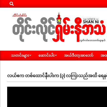
Search
Skip
to
content
ရှမ်း
သတင်းများ
ဆောင်းပါး
အယ်ဒီတာ့အာဘော်
အထူ
နီ
Primary
Navigation
အသံ
Menu
သတင်း
လယ်ဧက တစ်ထောင်နီးပါးက (၃) လကြာသည်အထိ ရေနစ်မ