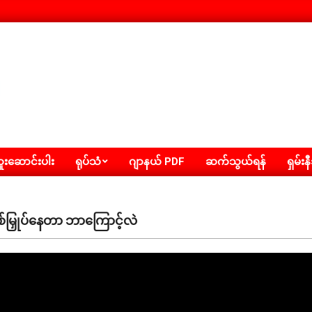
းဆောင်းပါး
ရုပ်သံ
ဂျာနယ် PDF
ဆက်သွယ်ရန်
ရှမ်းန
ြှုပ်နေတာ ဘာကြောင့်လဲ