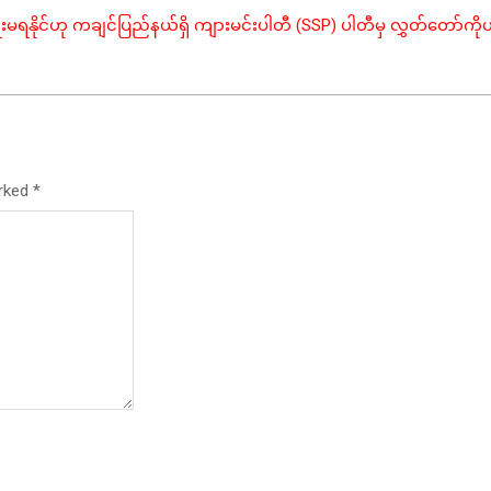
ေးမရနိုင်ဟု ကချင်ပြည်နယ်ရှိ ကျားမင်းပါတီ (SSP) ပါတီမှ လွှတ်တော်ကိ
arked
*