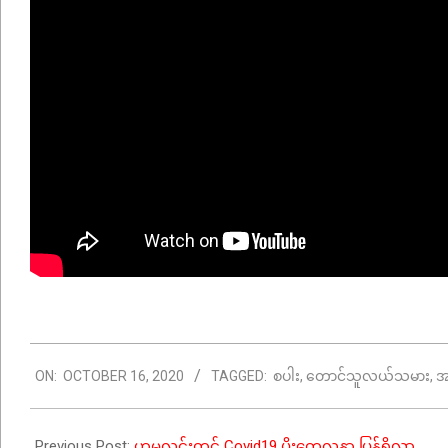
2020-
ON:
OCTOBER 16, 2020
TAGGED:
စပါး
,
တောင်သူလယ်သမား
,
အ
10-
16
Previous Post:
ဟုမ္မလင်းတွင် Covid19 ပိုးတွေ့လူနာ ပြန်ရှိလာ