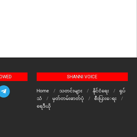
LOWED
SHANNI VOICE
Home
သတင်းများ
နိုင်ငံရေး
ရုပ်
သံ
မှတ်တမ်းဓာတ်ပုံ
စီးပြားေရး
ရေဒီယို