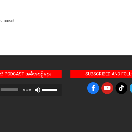
 comment.
အသံ PODCAST အစီအစဉ်များ
SUBSCRIBED AND FOL
Use
00:00
Up/Down
Arrow
keys
to
increase
or