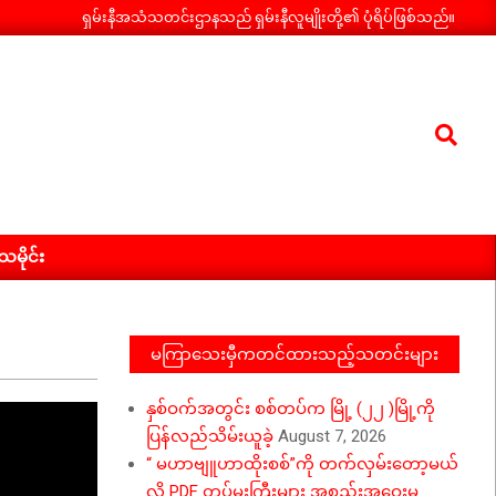
ရှမ်းနီအသံသတင်းဌာနသည် ရှမ်းနီလူမျိုးတို့၏ ပုံရိပ်ဖြစ်သည်။
Search
ီသမိုင်း
မကြာသေးမှီကတင်ထားသည့်သတင်းများ
နှစ်ဝက်အတွင်း စစ်တပ်က မြို့ (၂၂ )မြို့ကို
ပြန်လည်သိမ်းယူခဲ့
August 7, 2026
“ မဟာဗျူဟာထိုးစစ်”ကို တက်လှမ်းတော့မယ်
လို့ PDF တပ်မှူးကြီးများ အစည်းအဝေးမှ