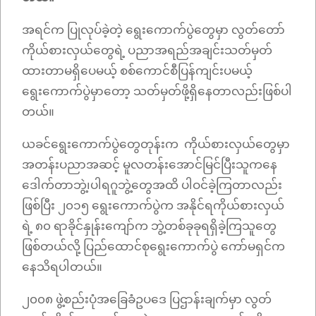
အရင်က ပြုလုပ်ခဲ့တဲ့ ရွေးကောက်ပွဲတွေမှာ လွတ်တော်
ကိုယ်စားလှယ်တွေရဲ့ ပညာအရည်အချင်းသတ်မှတ်
ထားတာမရှိပေမယ့် စစ်ကောင်စီပြန်ကျင်းပမယ့်
ရွေးကောက်ပွဲမှာတော့ သတ်မှတ်ဖို့ရှိနေတာလည်းဖြစ်ပါ
တယ်။
ယခင်ရွေးကောက်ပွဲတွေတုန်းက ကိုယ်စားလှယ်တွေမှာ
အတန်းပညာအဆင့် မူလတန်းအောင်မြင်ပြီးသူကနေ
ဒေါက်တာဘွဲ့၊ပါရဂူဘွဲ့တွေအထိ ပါဝင်ခဲ့ကြတာလည်း
ဖြစ်ပြီး ၂၀၁၅ ရွေးကောက်ပွဲက အနိုင်ရကိုယ်စားလှယ်
ရဲ့ ၈၀ ရာခိုင်နှုန်းကျော်က ဘွဲ့တစ်ခုခုရရှိခဲ့ကြသူတွေ
ဖြစ်တယ်လို့ ပြည်ထောင်စုရွေးကောက်ပွဲ ကော်မရှင်က
နေသိရပါတယ်။
၂၀၀၈ ဖွဲ့စည်းပုံအခြေခံဥပဒေ ပြဌာန်းချက်မှာ လွတ်