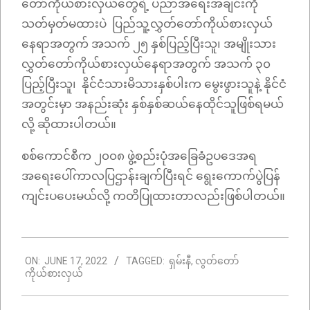
တော်ကိုယ်စားလှယ်တွေရဲ့ ပညာအရေးအချင်းကို
သတ်မှတ်မထားပဲ ပြည်သူ့လွှတ်တော်ကိုယ်စားလှယ်
နေရာအတွက် အသက် ၂၅ နှစ်ပြည့်ပြီးသူ၊ အမျိုးသား
လွှတ်တော်ကိုယ်စားလှယ်နေရာအတွက် အသက် ၃၀
ပြည့်ပြီးသူ၊ နိုင်ငံသားမိသားနှစ်ပါးက မွေးဖွားသူနဲ့ နိုင်ငံ
အတွင်းမှာ အနည်းဆုံး နှစ်နှစ်ဆယ်နေထိုင်သူဖြစ်ရမယ်
လို့ ဆိုထားပါတယ်။
စစ်ကောင်စီက ၂၀၀၈ ဖွဲ့စည်းပုံအခြေခံဥပဒေအရ
အရေးပေါ်ကာလပြဌာန်းချက်ပြီးရင် ရွေးကောက်ပွဲပြန်
ကျင်းပပေးမယ်လို့ ကတိပြုထားတာလည်းဖြစ်ပါတယ်။
2022-
ON:
JUNE 17, 2022
TAGGED:
ရှမ်းနီ
,
လွတ်တော်
06-
ကိုယ်စားလှယ်
17