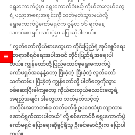
ရွေးကောက်ပွဲမှာ ရွေးကောက်ခံမယ့် ကိုယ်စားလှယ်တွေ
ရဲ့ ပညာအရေးအချင်းကို သတ်မှတ်သွားမယ်လို့
ရွေးကောက်ပွဲကော်မရှင်က ဇွန်လ ၁၆ ရက်နေ့
သတင်းစာရှင်းလင်းပွဲမှာ ပြောဆိုပါတယ်။
“ လွှတ်တော်ကိုယ်စားတွေဟာ တိုင်းပြည်ရဲ့အုပ်ချုပ်ရေး
နဲ့တရားစီရင်ရေးအပါအဝင် တိုင်းပြည်ရဲ့အရေးပါ
တယ်။ ကျွန်တော်တို့ ပြည်ထောင်စုရွေးကောက်ပွဲ
ကော်မရှင်အနေနဲ့တော့ ပြီးခဲ့တဲ့ ပြီးခဲ့တဲ့ လွတ်တော်
သက်တမ်း ၊ ပြီးခဲ့တဲ့ ကျွန်တော်တို့ ပါတီတွေကိုသွား
စစ်ဆေးပြီးခါကျတော့ ကိုယ်စားလှယ်လောင်းတွေရဲ့
အရည်အချင်း ဒါတွေဟာ သတ်မှတ်သင့်တဲ့
အတိုင်းအတာတစ်ခု သတ်မှတ်ဖို့ ဥပဒေထဲမှာလျာထား
ဆောင်ရွက်ထားပါတယ်” လို့ စစ်ကောင်စီ ရွေးကောက်ပွဲ
ကော်မရှင် ပြောရေးဆိုခွင့်ရှိသူ ဦးခင်မောင်ဦးက ပြောပါ
တယ်။