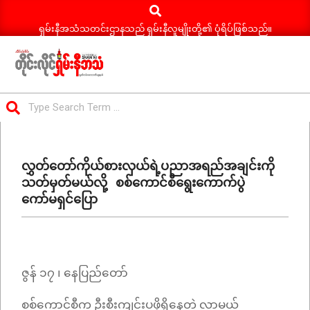
Search
Skip
to
ရှမ်းနီအသံသတင်းဌာနသည် ရှမ်းနီလူမျိုးတို့၏ ပုံရိပ်ဖြစ်သည်။
content
ရှမ်း
Search
နီ
Primary
အသံ
Navigation
သတင်း
လွှတ်တော်ကိုယ်စားလှယ်ရဲ့ပညာအရည်အချင်းကို
Menu
သတ်မှတ်မယ်လို့ စစ်ကောင်စီရွေးကောက်ပွဲ
ကော်မရှင်ပြော
ဇွန် ၁၇ ၊ နေပြည်တော်
စစ်ကောင်စီက ဦးစီးကျင်းပဖို့ရှိနေတဲ့ လာမယ့်