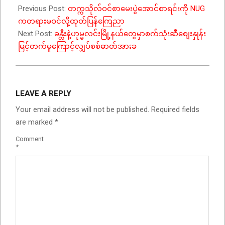
Previous Post:
တက္ကသိုလ်ဝင်စာမေးပွဲအောင်စာရင်းကို NUG
ကတရားမဝင်လို့ထုတ်ပြန်ကြေညာ
Next Post:
ခန္တီးနဲ့ဟုမ္မလင်းမြို့နယ်တွေမှာစက်သုံးဆီစျေးနှုန်း
မြင့်တက်မှုကြောင့်လျှပ်စစ်ဓာတ်အားခ
LEAVE A REPLY
Your email address will not be published.
Required fields
are marked
*
Comment
*