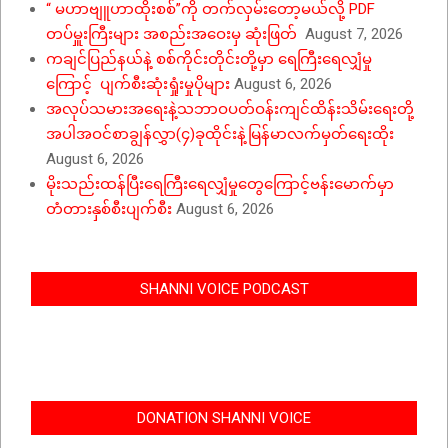
“ မဟာဗျူဟာထိုးစစ်”ကို တက်လှမ်းတော့မယ်လို့ PDF
တပ်မှူးကြီးများ အစည်းအဝေးမှ ဆုံးဖြတ်
August 7, 2026
ကချင်ပြည်နယ်နဲ့ စစ်ကိုင်းတိုင်းတို့မှာ ရေကြီးရေလျှံမှု
ကြောင့် ပျက်စီးဆုံးရှုံးမှုပိုများ
August 6, 2026
အလုပ်သမားအရေးနဲ့သဘာဝပတ်ဝန်းကျင်ထိန်းသိမ်းရေးတို့
အပါအဝင်စာချွန်လွှာ(၄)ခုထိုင်းနဲ့မြန်မာလက်မှတ်ရေးထိုး
August 6, 2026
မိုးသည်းထန်ပြီးရေကြီးရေလျှံမှုတွေကြောင့်ဗန်းမောက်မှာ
တံတားနှစ်စီးပျက်စီး
August 6, 2026
SHANNI VOICE PODCAST
DONATION SHANNI VOICE