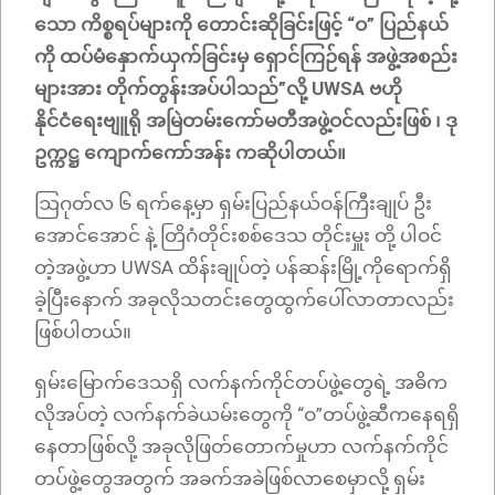
သော ကိစ္စရပ်များကို တောင်းဆိုခြင်းဖြင့် “ဝ” ပြည်နယ်
ကို ထပ်မံနှောက်ယှက်ခြင်းမှ ရှောင်ကြဉ်ရန် အဖွဲ့အစည်း
များအား တိုက်တွန်းအပ်ပါသည်”လို့ UWSA ဗဟို
နိုင်ငံရေးဗျူရို အမြဲတမ်းကော်မတီအဖွဲ့ဝင်လည်းဖြစ် ၊ ဒု
ဥက္ကဋ္ဌ ကျောက်ကော်အန်း ကဆိုပါတယ်။
ဩဂုတ်လ ၆ ရက်နေ့မှာ ရှမ်းပြည်နယ်ဝန်ကြီးချုပ် ဦး
အောင်အောင် နဲ့ တြိဂံတိုင်းစစ်ဒေသ တိုင်းမှူး တို့ ပါဝင်
တဲ့အဖွဲ့ဟာ UWSA ထိန်းချုပ်တဲ့ ပန်ဆန်းမြို့ကိုရောက်ရှိ
ခဲ့ပြီးနောက် အခုလိုသတင်းတွေထွက်ပေါ်လာတာလည်း
ဖြစ်ပါတယ်။
ရှမ်းမြောက်ဒေသရှိ လက်နက်ကိုင်တပ်ဖွဲ့တွေရဲ့ အဓိက
လိုအပ်တဲ့ လက်နက်ခဲယမ်းတွေကို “ဝ”​တပ်ဖွဲ့ဆီကနေရရှိ
နေတာဖြစ်လို့ အခုလိုဖြတ်တောက်မှုဟာ လက်နက်ကိုင်
တပ်ဖွဲ့တွေအတွက် အခက်အခဲဖြစ်လာစေမှာလို့ ရှမ်း