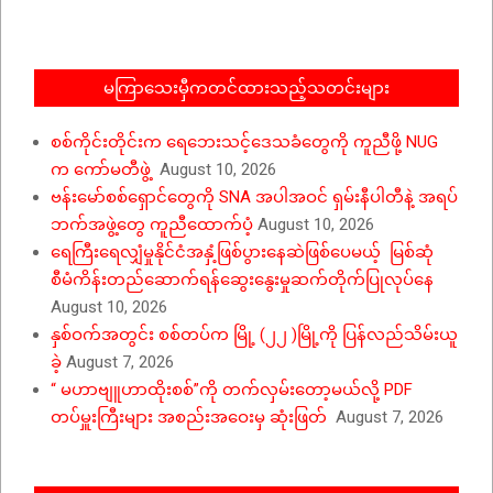
မကြာသေးမှီကတင်ထားသည့်သတင်းများ
စစ်ကိုင်းတိုင်းက ရေဘေးသင့်ဒေသခံတွေကို ကူညီဖို့ NUG
က ကော်မတီဖွဲ့
August 10, 2026
ဗန်းမော်စစ်ရှောင်တွေကို SNA အပါအဝင် ရှမ်းနီပါတီနဲ့ အရပ်
ဘက်အဖွဲ့တွေ ကူညီထောက်ပံ့
August 10, 2026
ရေကြီးရေလျှံမှုနိုင်ငံအနှံ့ဖြစ်ပွားနေဆဲဖြစ်ပေမယ့် မြစ်ဆုံ
စီမံကိန်းတည်ဆောက်ရန်ဆွေးနွေးမှုဆက်တိုက်ပြုလုပ်နေ
August 10, 2026
နှစ်ဝက်အတွင်း စစ်တပ်က မြို့ (၂၂ )မြို့ကို ပြန်လည်သိမ်းယူ
ခဲ့
August 7, 2026
“ မဟာဗျူဟာထိုးစစ်”ကို တက်လှမ်းတော့မယ်လို့ PDF
တပ်မှူးကြီးများ အစည်းအဝေးမှ ဆုံးဖြတ်
August 7, 2026