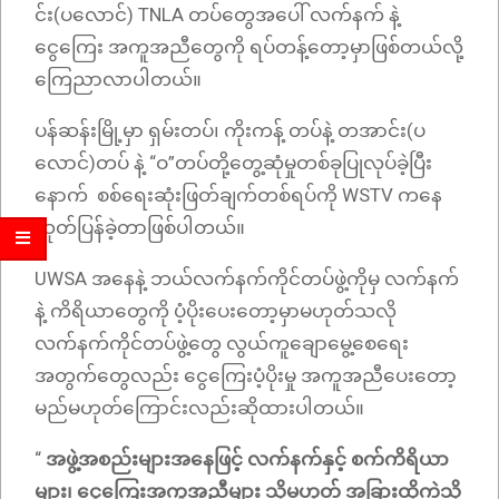
င်း(ပလောင်) TNLA တပ်တွေအပေါ် လက်နက် နဲ့
ငွေကြေး အကူအညီတွေကို ရပ်တန့်တော့မှာဖြစ်တယ်လို့
ကြေညာလာပါတယ်။
ပန်ဆန်းမြို့မှာ ရှမ်းတပ်၊ ကိုးကန့် တပ်နဲ့ တအာင်း(ပ
လောင်)တပ် နဲ့ “ဝ”​တပ်တို့တွေ့ဆုံမှုတစ်ခုပြုလုပ်ခဲ့ပြီး
နောက် စစ်ရေးဆုံးဖြတ်ချက်တစ်ရပ်ကို WSTV ကနေ
ထုတ်ပြန်ခဲ့တာဖြစ်ပါတယ်။
UWSA အနေနဲ့ ဘယ်လက်နက်ကိုင်တပ်ဖွဲ့ကိုမှ လက်နက်
နဲ့ ကိရိယာတွေကို ပံ့ပိုးပေးတော့မှာမဟုတ်သလို
လက်နက်ကိုင်တပ်ဖွဲ့တွေ လွယ်ကူချောမွေ့စေရေး
အတွက်တွေလည်း ငွေကြေးပံ့ပိုးမှု အကူအညီပေးတော့
မည်မဟုတ်ကြောင်းလည်းဆိုထားပါတယ်။
“
အဖွဲ့အစည်းများအနေဖြင့် လက်နက်နှင့် စက်ကိရိယာ
များ၊ ငွေကြေးအကူအညီများ သို့မဟုတ် အခြားထိုကဲ့သို့