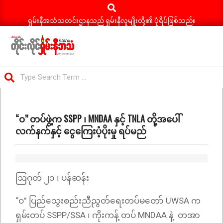
Search
Skip
to
ရှမ်းနီအသံသတင်းဌာနသည် ရှမ်းနီလူမျိုးတို့၏ ပုံရိပ်ဖြစ်သည်။
content
ရှမ်း
Search
နီ
Primary
အသံ
Navigation
သတင်း
“ဝ” တပ်ဖွဲ့က SSPP ၊ MNDAA နှင့် TNLA တို့အပေါ်
Menu
လက်နက်နှင့် ငွေကြေးပံ့ပိုးမှု ရပ်မည်
ဩဂုတ် ၂၁ ၊ ပန်ဆန်း
“ဝ” ပြည်သွေးစည်းညီညွတ်ရေးတပ်မတော် UWSA က
ရှမ်းတပ် SSPP/SSA ၊ ကိုးကန့် တပ် MNDAA နဲ့ တအာ