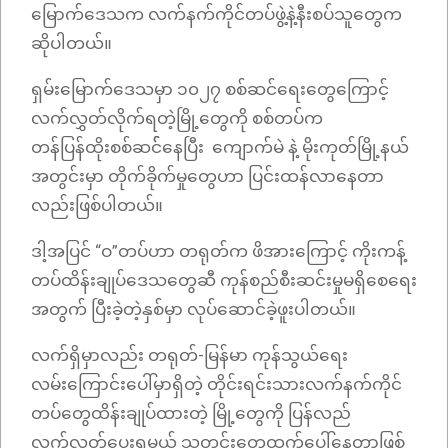
မြောက်ဒေသက လက်နက်ကိုင်တပ်ဖွဲ့နဲ့နီးစပ်သူတွေက
ဆိုပါတယ်။
ရှမ်းမြောက်ဒေသမှာ ၁၀၂၇ စစ်ဆင်ရေးတွေကြောင့်
လက်လွှတ်လိုက်ရတဲ့မြို့တွေကို စစ်တပ်က
တန်ပြန်ထိုးစစ်ဆင််နေပြီး ကျောက်မဲ နဲ့ မိုးကုတ်မြို့နယ်
အတွင်းမှာ တိုက်ခိုက်မှုတွေဟာ ပြင်းထန်လာနေတာ
လည်းဖြစ်ပါတယ်။
ဒါ့အပြင် “ဝ”​တပ်ဟာ တရုတ်က ဖိအားကြောင့် ကိုးကန့်
တပ်ထိန်းချုပ်ဒေသတွေဆီ ကုန်စည်စီးဆင်းမှုမရှိစေရေး
အတွက် ပြီးခဲ့တဲ့နှစ်မှာ လုပ်ဆောင်ခဲ့ဖူးပါတယ်။
လက်ရှိမှာလည်း တရုတ်-မြန်မာ ကုန်သွယ်ရေး
လမ်းကြောင်းပေါ်မှာရှိတဲ့ တိုင်းရင်းသားလက်နက်ကိုင်
တပ်တွေထိန်းချုပ်ထားတဲ့ မြို့တွေကို ပြန်လည်
လက်လွှတ်ပေးရမယ့် သတင်းတွေထွက်ပေါ်နေတာဖြစ်