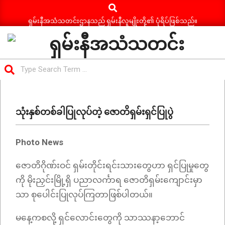
Search
Skip
to
ရှမ်းနီအသံသတင်းဌာနသည် ရှမ်းနီလူမျိုးတို့၏ ပုံရိပ်ဖြစ်သည်။
content
ရှမ်း
Search
နီ
Primary
အသံ
Navigation
သတင်း
သုံးနှစ်တစ်ခါပြုလုပ်တဲ့ ဇောတိရှမ်းရှင်ပြုပွဲ
Menu
Photo News
ဇောတိဂိုဏ်းဝင် ရှမ်းတိုင်းရင်းသားတွေဟာ ရှင်ပြုမှုတွေ
ကို မိုးညှင်းမြို့ရှိ ပညာလင်္ကာရ ဇောတိရှမ်းကျောင်းမှာ
သာ စုပေါင်းပြုလုပ်ကြတာဖြစ်ပါတယ်။
မနေ့ကစလို့ ရှင်လောင်းတွေကို သာဿနာ့ဘောင်