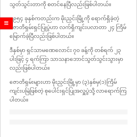
သွတ်သွင်းတာကို စတင်နေပြီလည်းဖြစ်ပါတယ်။
၁၉၅၄ ခုနှစ်ကတည်းက မိုးညှင်းမြို့ကို ရောက်ရှိခဲ့တဲ့
ဇောတိရှမ်းရှင်ပြုပွဲဟာ လက်ရှိကျင်းပလာတာ ၂၄ ကြိမ်
မြောက်ခဲ့ပြီလည်းဖြစ်ပါတယ်။
ဒီနှစ်မှာ ရှင်သာမဏေလောင်း ၇၀ ခန့်ကို တစ်ရက် ၂၃
ပါးဖြင့် ၄ ရက်ကြာ သာသနာဘောင်သွတ်သွင်းသွားမှာ
လည်းဖြစ်ပါတယ်။
ဇောတိရှမ်းများဟာ မိုးညှင်းမြို့မှာ (၃)နှစ်မှ(၁)ကြိမ်
ကျင်းပမြဲဖြစ်တဲ့ စုပေါင်းရှင်ပြုအလှူပွဲသို့ လာရောက်ကြ
ပါတယ်။