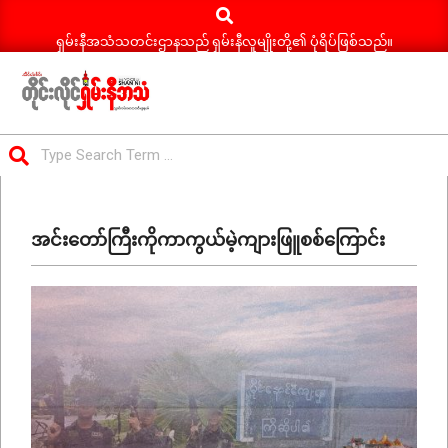
Search
Skip
to
ရှမ်းနီအသံသတင်းဌာနသည် ရှမ်းနီလူမျိုးတို့၏ ပုံရိပ်ဖြစ်သည်။
content
ရှမ်း
Search
နီ
Primary
အသံ
Navigation
သတင်း
အင်းတော်ကြီးကိုကာကွယ်မဲ့ကျားဖြူစစ်ကြောင်း
Menu