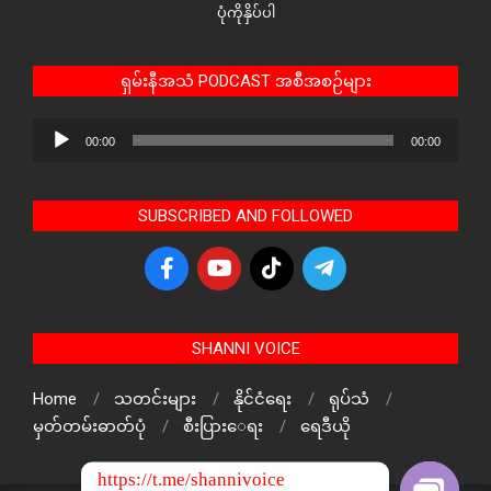
ပုံကိုနှိပ်ပါ
ရှမ်းနီအသံ PODCAST အစီအစဉ်များ
Audio
00:00
00:00
Player
SUBSCRIBED AND FOLLOWED
SHANNI VOICE
Home
သတင်းများ
နိုင်ငံရေး
ရုပ်သံ
မှတ်တမ်းဓာတ်ပုံ
စီးပြားေရး
ရေဒီယို
https://t.me/shannivoice