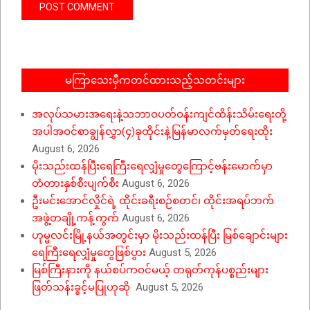
မကြာသေးမှီကတင်ထားသည့်သတင်းများ
အလုပ်သမားအရေးနဲ့သဘာဝပတ်ဝန်းကျင်ထိန်းသိမ်းရေးတို့
အပါအဝင်စာချွန်လွှာ(၄)ခုထိုင်းနဲ့မြန်မာလက်မှတ်ရေးထိုး
August 6, 2026
မိုးသည်းထန်ပြီးရေကြီးရေလျှံမှုတွေကြောင့်ဗန်းမောက်မှာ
တံတားနှစ်စီးပျက်စီး
August 6, 2026
ဦးမင်းအောင်လှိုင်ရဲ့ ထိုင်းခရီးစဉ်စတင်၊ ထိုင်းအရပ်ဘက်
အဖွဲ့တချို့ကန့်ကွက်
August 6, 2026
ဟုမ္မလင်းမြို့နယ်အတွင်းမှာ မိုးသည်းထန်ပြီး မြစ်ချောင်းများ
ရေကြီးရေလျှံမှုတွေဖြစ်ပွား
August 5, 2026
မြစ်ကြီးနားကို နယ်စပ်ကဝင်မယ့် တရုတ်ကုန်ပစ္စည်းများ
ဖြတ်သန်းခွင့်မပြုဟုဆို
August 5, 2026