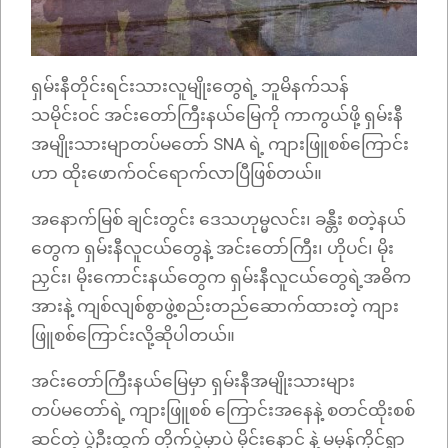
ရှမ်းနီတိုင်းရင်းသားလူမျိုးတွေရဲ့ ဘူမိနက်သန်
သမိုင်းဝင် အင်းတော်ကြီးနယ်မြေကို ကာကွယ်ဖို့ ရှမ်းနီ
အမျိုးသားမျာတပ်မတော် SNA ရဲ့ ကျားဖြူစစ်ကြောင်း
ဟာ ထိုးဖောက်ဝင်ရောက်လာပြီဖြစ်တယ်။
အနောက်မြစ် ချင်းတွင်း‌‌ ဒေသဟုမ္မလင်း၊ ခန္တီး စတဲ့နယ်
တွေက ရှမ်းနီလူငယ်တွေနဲ့ အင်းတော်ကြီး၊ ဟိုပင်၊ မိုး
ညှင်း၊ မိုးကောင်းနယ်တွေက ရှမ်းနီလူငယ်တွေရဲ့အဓိက
အားနဲ့ ကျစ်လျစ်စွာဖွဲ့စည်းတည်ဆောက်ထားတဲ့ ကျား
ဖြူစစ်ကြောင်းလို့ဆိုပါတယ်။
အင်းတော်ကြီးနယ်မြေမှာ ရှမ်းနီအမျိုးသားများ
တပ်မတော်ရဲ့ ကျားဖြူစစ် ကြောင်းအနေနဲ့ စတင်ထိုးစစ်
ဆင်တဲ့ ပွဲဦးထွက် တိုက်ပွဲမှာပဲ မိုင်းနောင် နဲ့ မမုန်ကိုင်ရွာ