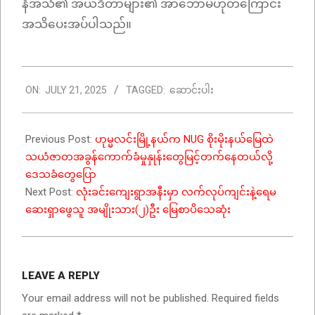
နီအသံ၏ အယ်ဒီတာများ၏ အာဘော်မဟုတ်ကြောင်း
အသိပေးအပ်ပါသည်။
2025-
ON:
JULY 21, 2025
TAGGED:
ဆောင်းပါး
07-
21
Previous Post:
ဟုမ္မလင်းမြို့နယ်က NUG စိုးမိုးနယ်မြေထဲ
သယံဇာတအခွန်ကောက်ခံမှုနှုန်းတွေမြင့်တက်နေတယ်လို့
ဒေသခံတွေပြော
Next Post:
လုံးခင်းကျေးရွာအနီးမှာ လက်လုပ်ကျင်းနဲ့ရေမ
ဆေးရှာဖွေသူ အမျိုးသား(၂)ဦး မြေစာပိသေဆုံး
LEAVE A REPLY
Your email address will not be published.
Required fields