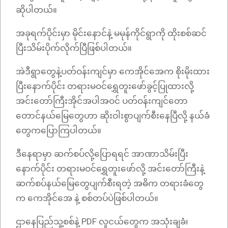
ဆိုပါတယ်။
အခုရက်ပိုင်းမှာ မိုင်းနောင်နဲ့ မမုန်ကိုင်ရွာကို ထိုးစစ်ဆင်
ပြီးသိမ်းပိုက်လိုက်ပြီဖြစ်ပါတယ်။
အဲဒီရွာတွေနဲ့ပတ်ဝန်းကျင်မှာ ကေအိုင်အေက စိုးမိုးထား
ပြီးနောက်ပိုင်း တရားမဝင်ရွှေတူးဖော်ခွင့်ပြုထားလို့
အင်းတော်ကြီးအိုင်အပါအဝင် ပတ်ဝန်းကျင်တော
တောင်နယ်မြေတွေဟာ ဆိုးဝါးစွာပျက်စီးနေပြီလို့ နယ်ခံ
တွေကပြောကြပါတယ်။
ဒီနေရာမှာ ဆက်စပ်လို့ပြောရရင် အာဏာသိမ်းပြီး
နောက်ပိုင်း တရားမဝင်ရွှေတူးဖော်လို့ အင်းတော်ကြီးနဲ့
ဆက်စပ်နယ်မြေတွေပျက်စီးရတဲ့ အဓိက တရားခံတွေ
က ကေအိုင်အေ နဲ့ စစ်တပ်ပဲဖြစ်ပါတယ်။
ဌာနေပြည်သူ့စစ်နဲ့ PDF လူငယ်တွေက အသုံးချခံ၊