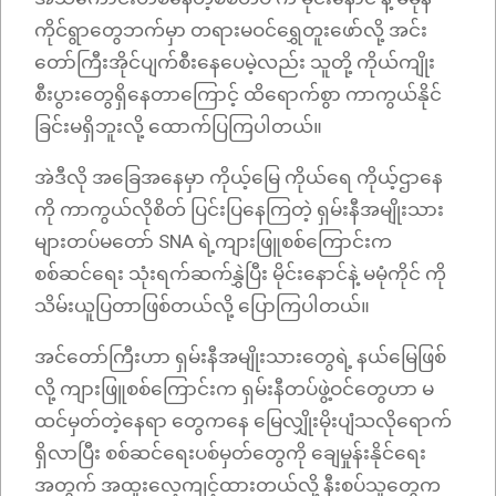
ကိုင်ရွာတွေဘက်မှာ တရားမဝင်ရွှေတူးဖော်လို့ အင်း
တော်ကြီးအိုင်ပျက်စီးနေပေမဲ့လည်း သူတို့ ကိုယ်ကျိုး
စီးပွားတွေရှိနေတာကြောင့် ထိရောက်စွာ ကာကွယ်နိုင်
ခြင်းမရှိဘူးလို့ ထောက်ပြကြပါတယ်။
အဲဒီလို အခြေအနေမှာ ကိုယ့်မြေ ကိုယ်ရေ ကိုယ့်ဌာနေ
ကို ကာကွယ်လိုစိတ် ပြင်းပြနေကြတဲ့ ရှမ်းနီအမျိုးသား
များတပ်မတော် SNA ရဲ့ကျားဖြူစစ်ကြောင်းက
စစ်ဆင်ရေး သုံးရက်ဆက်နွှဲပြီး မိုင်းနောင်နဲ့ မမုံကိုင် ကို
သိမ်းယူပြတာဖြစ်တယ်လို့ ပြောကြပါတယ်။
အင်တော်ကြီးဟာ ရှမ်းနီအမျိုးသားတွေရဲ့ နယ်မြေဖြစ်
လို့ ကျားဖြူစစ်ကြောင်းက ရှမ်းနီတပ်ဖွဲ့ဝင်တွေဟာ ‌မ
ထင်မှတ်တဲ့နေရာ တွေကနေ မြေလျှိုးမိုးပျံသလိုရောက်
ရှိလာပြီး စစ်ဆင်ရေးပစ်မှတ်တွေကို ချေမှုန်းနိုင်ရေး
အတွက် အထူးလေ့ကျင့်ထားတယ်လို့ နီးစပ်သူတွေက