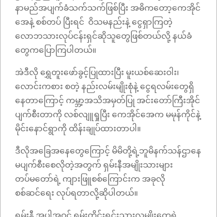
နာမည်အပျက်ခံသက်သက်ဖြစ်ပြီး အဓိကတော့ကေအိုင်
အေနဲ့ စစ်တပ် ပြီးရင် ဝိသမနည်းနဲ့ ငွေရှာကြ‌တဲ့
လောဘသားလုပ်ငန်းရှင်ဆိုသူတွေဖြစ်တယ်လို့ နယ်ခံ
တွေကပြောကြပါတယ်။
အဲဒီလို ရွှေတူးဖော်ခွင့်ပြုထားပြီး မူးယစ်‌ဆေးဝါး၊
လောင်းကစား စတဲ့ နည်းလမ်းမျိုးစုံနဲ့ ငွေရလမ်းတွေရှိ
နေတာကြောင့် ကမ္ဘာ့အသိအမှတ်ပြု အင်းတော်ကြီးအိုင်
ပျက်စီးတာကို လစ်လျူရှုပြီး ကေအိုင်အေက မမုန်ကိုင်နဲ့
မိုင်းနောင်ရွာကို ထိန်းချုပ်ထားတာပါ။
ဒီလိုအခြေအနေတွေကြောင့် မိမိတို့ရဲ့ဘူမိနက်သန်ဌာနေ
မပျက်စီးစေလိုတဲ့အတွက် ရှမ်းနီအမျိုးသားများ
တပ်မတော်ရဲ့ ကျားဖြူစစ်ကြောင်းက အခုလို
စစ်ဆင်ရေး လုပ်ရတာလို့ဆိုပါတယ်။
ရှမ်းနီ အပါအဝင် ရှမ်းတိုင်းရင်းသားလူမျိုးတွေရဲ့