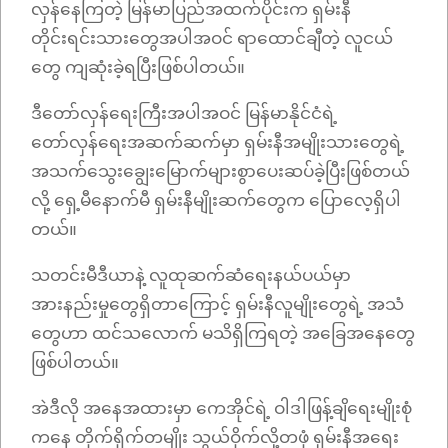
လှန်နေကြတဲ့ မြန်မာပြည်အထက်ပိုင်းက ရှမ်းနီ
တိုင်းရင်းသားတွေအပါအဝင် ရာထောင်ချီတဲ့ လူငယ်
တွေ ကျဆုံးခဲ့ရပြီးဖြစ်ပါတယ်။
ဒီတော်လှန်ရေးကြီးအပါအဝင် မြန်မာနိုင်ငံရဲ့
တော်လှန်ရေးအဆက်ဆက်မှာ ရှမ်းနီအမျိုးသားတွေရဲ့
အသက်သွေးချွေးမြောက်များစွာပေးဆပ်ခဲ့ပြီးဖြစ်တယ်
လို့ ရှေ့မီနောက်မီ ရှမ်းနီမျိုးဆက်တွေက ပြောလေ့ရှိပါ
တယ်။
သတင်းမီဒီယာနဲ့ လူထုဆက်ဆံရေးနယ်ပယ်မှာ
အားနည်းမှုတွေရှိတာကြောင့် ရှမ်းနီလူမျိုးတွေရဲ့ အသံ
တွေဟာ ထင်သလောက် မသိရှိကြရတဲ့ အခြေအနေတွေ
ဖြစ်ပါတယ်။
အဲဒီလို အ‌နေအထားမှာ ကေအိုင်ရဲ့ ဝါဒါဖြန့်ချိရေးမျိုးစုံ
ကနေ တိုက်ရိုက်တမျိုး သွယ်ဝိုက်လို့တဖုံ ရှမ်းနီအရေး