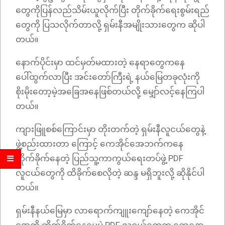
တွေကိုပြန်လည်သိမ်းယူလိုက်ပြီး တိုက်ခိုက်ရေးစွမ်းရည်
တွေကို ပြသလိုက်တာလို့ ရှမ်းနီအမျိုးသားတွေက ဆိုပါ
တယ်။
နောက်ပိုင်းမှာ ထင်မှတ်မထားတဲ့ နေရာတွေကနေ
ပေါ်ထွက်လာပြီး အင်းတော်ကြီးရဲ့ နယ်မြေတခုလုံးကို
စိုးမိုးတော့မဲ့အခြေအနေဖြစ်တယ်လို့ မျှော်လင့်နေကြပါ
တယ်။
ကျားဖြူစစ်‌ကြောင်းမှာ တိုးတက်တဲ့ ရှမ်းနီလူငယ်တွေနဲ့
ဖွဲ့စည်းထားတာ‌ ကြောင့် ကေအိုင်အေဘက်ကနေ
တိုက်ခိုက်နေတဲ့ ပြည်သူ့ကာကွယ်ရေးတပ်ဖွဲ့ PDF
လူငယ်တွေကို ထိခိုက်စေလိုတဲ့ ဆန္ဒ မရှိဘူးလို့ ဆိုနိုင်ပါ
တယ်။
ရှမ်းနီနယ်မြေမှာ လာရောက်ကျူးကျော်နေတဲ့ ကေအိုင်