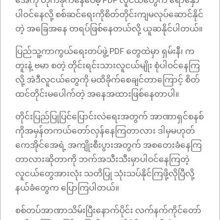
အေကို တိုက်ခိုက်နေပေမဲ့ PDF လူငယ်တွေက ရောနှော
ပါဝင်နေလို့ စစ်ဆင်ရေးကိုစိတ်တိုင်းကျမလုပ်ဆောင်နိုင်
တဲ့ အခြေအနေ တရပ်ဖြစ်နေတယ်လို့‌ ‌ယူဆနိုင်ပါတယ်။
ပြည်သူ့ကာကွယ်ရေးတပ်ဖွဲ့ PDF တွေထဲမှာ ရှမ်းနီ၊ က
တူးနဲ့ ဗမာ စတဲ့ တိုင်းရင်းသားလူငယ်မျိုး စုံပါဝင်နေကြ
လို့ အဲဒီလူငယ်တွေကို မထိခိုက်‌စေချင်တာကြောင့် စိတ်
ထင်တိုင်းမပေါက်တဲ့ အနေအထားဖြစ်နေတာပါ။
တိုင်းပြည်ပြုပြင်ပြောင်းလဲရေးအတွက် အာဏာရှင်စနစ်
ကိုအမှန်တကယ်တော်လှန်နေကြတာလား ဒါမှမဟုတ်
ကေအိုင်အေရဲ့ အကျိုးစီးပွားအတွက် အစတေးခံနေကြ
တာလားဆိုတာကို ဘက်အသီးသီးမှာပါဝင်နေကြတဲ့
လူငယ်တွေအားလုံး သတိပြု သုံးသပ်နိုင်ကြဖို့လိုပြီလို့
နယ်ခံတွေက ပြောကြပါတယ်။
စစ်တပ်အာဏာသိမ်းပြီးနောက်ပိုင်း လက်နက်ကိုင်တော်