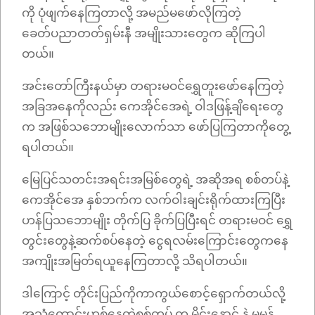
ကို ပုံဖျက်နေကြတာလို့ အမည်မဖော်လိုကြတဲ့
ခေတ်ပညာတတ်ရှမ်းနီ အမျိုးသားတွေက ဆိုကြပါ
တယ်။
အင်းတော်ကြီးနယ်မှာ တရားမဝင်ရွှေတူးဖော်‌နေကြတဲ့
အခြအနေကိုလည်း ကေအိုင်အေရဲ့ ဝါဒဖြန့်ချိရေးတွေ
က အဖြစ်သဘောမျိုးလောက်သာ ဖော်ပြကြတာကိုတွေ့
ရပါတယ်။
မြေပြင်သတင်းအရင်းအမြစ်တွေရဲ့ အဆိုအရ စစ်တပ်နဲ့
ကေအိုင်အေ နှစ်ဘက်က လက်ဝါးချင်းရိုက်ထားကြပြီး
ဟန်ပြသဘောမျိုး တိုက်ပြ ခိုက်ပြပြီးရင် တရားမဝင် ရွှေ
တွင်းတွေနဲ့ဆက်စပ်နေတဲ့ ငွေရလမ်းကြောင်းတွေကနေ
အကျိုးအမြတ်ရယူနေကြတာလို့ သိရပါတယ်။
ဒါကြောင့် တိုင်းပြည်ကိုကာကွယ်စောင့်ရှောက်တယ်လို့
အသံကောင်းဟစ်နေတဲ့စစ်တပ် က မိုင်းနောင် နဲ့ မမုန်