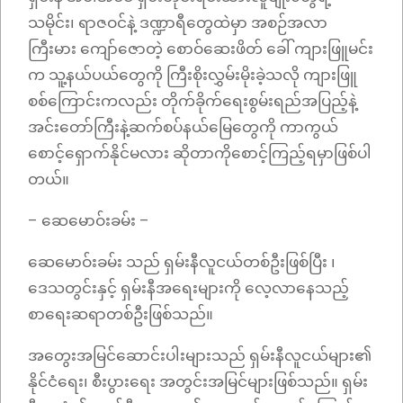
သမိုင်း၊ ရာဇဝင်နဲ့ ဒဏ္ဍာရီတွေထဲမှာ အစဉ်အလာ
ကြီးမား‌ ကျော်ဇောတဲ့ စောဝ်ဆေးဖိတ် ခေါ် ကျားဖြူမင်း
က သူ့နယ်ပယ်တွေကို ကြီးစိုးလွှမ်းမိုးခဲ့သလို ကျားဖြူ
စစ်ကြောင်းကလည်း တိုက်ခိုက်ရေးစွမ်းရည်အပြည့်နဲ့
အင်းတော်ကြီးနဲ့ဆက်စပ်နယ်မြေတွေကို ကာကွယ်‌
စောင့်ရှောက်နိုင်မလား ဆိုတာကိုစောင့်ကြည့်ရမှာဖြစ်ပါ
တယ်။
– ဆေမောဝ်းခမ်း –
ဆေမောဝ်းခမ်း သည် ရှမ်းနီလူငယ်တစ်ဦးဖြစ်ပြီး ၊
ဒေသတွင်းနှင့် ရှမ်းနီအရေးများကို လေ့လာနေသည့်
စာရေးဆရာတစ်ဦးဖြစ်သည်။
အတွေးအမြင်ဆောင်းပါးများသည် ရှမ်းနီလူငယ်များ၏
နိုင်ငံရေး၊ စီးပွားရေး အတွင်းအမြင်များဖြစ်သည်။ ရှမ်း