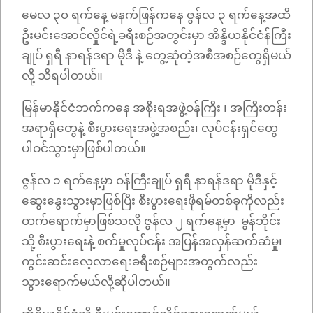
မေလ ၃၀ ရက်နေ့ မနက်ဖြန်ကနေ ဇွန်လ ၃ ရက်နေ့အထိ
ဦးမင်းအောင်လှိုင်ရဲ့ခရီးစဉ်အတွင်းမှာ အိန္ဒိယနိုင်ငံန်ကြီး
ချုပ် ရှရီ နာရန်ဒရာ မိုဒီ နဲ့ တွေ့ဆုံတဲ့အစီအစဉ်တွေရှိမယ်
လို့ သိရပါတယ်။
မြန်မာနိုင်ငံဘက်ကနေ အစိုးရအဖွဲ့ဝန်ကြီး ၊ အကြီးတန်း
အရာရှိတွေနဲ့ စီးပွားရေးအဖွဲ့အစည်း၊ လုပ်ငန်းရှင်တွေ
ပါဝင်သွားမှာဖြစ်ပါတယ်။
ဇွန်လ ၁ ရက်နေ့မှာ ဝန်ကြီးချုပ် ရှရီ နာရန်ဒရာ မိုဒီနှင့်
ဆွေးနွေးသွားမှာဖြစ်ပြီး စီးပွားရေးဖိုရမ်တစ်ခုကိုလည်း
တက်ရောက်မှာဖြစ်သလို ဇွန်လ ၂ ရက်နေ့မှာ မွန်ဘိုင်း
သို့ စီးပွားရေးနဲ့ စက်မှုလုပ်ငန်း အပြန်အလှန်ဆက်ဆံမှု၊
ကွင်းဆင်းလေ့လာရေးခရီးစဉ်များအတွက်လည်း
သွားရောက်မယ်လို့ဆိုပါတယ်။