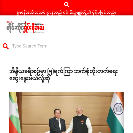
Search
Skip
to
ရှမ်းနီအသံသတင်းဌာနသည် ရှမ်းနီလူမျိုးတို့၏ ပုံရိပ်ဖြစ်သည်။
content
ရှမ်း
Search
နီ
Primary
အသံ
Navigation
သတင်း
အိန္ဒိယခရီးစဉ်မှာ (၅)ရက်ကြာ ဘက်စုံတိုးတက်ရေး
Menu
ဆွေးနွေးမယ်လို့ဆို