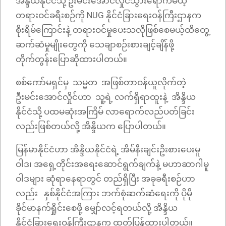
အိန္ဒိယနိုင်ငံသို့ ဦးမင်းအောင်လှိုင်သွားရောက်မယ့်
တရားဝင်ခရီးစဉ်ကို NUG နိုင်ငံခြားရေးဝန်ကြီးဌာနက
စိုးရိမ်ကြောင်းနဲ့ တရားဝင်မှုပေးသလိုဖြစ်စေမယ့်ထိတွေ့
ဆက်ဆံမှုမျိုးတွေကို သေချာစဉ်းစားချင့်ချိန်ဖို့
တိုက်တွန်းပြောဆိုထားပါတယ်။
စစ်ကော်မရှင်မှ သမ္မတ အဖြစ်တာဝန်ယူလိုက်တဲ့
ဦးမင်းအောင်လှိုင်ဟာ သူ့ရဲ့ လက်ရှိရာထူးနဲ့ အိန္ဒိယ
နိုင်ငံသို့ ပထမဆုံးအကြိမ် လာရောက်လည်ပတ်ခြင်း
လည်းဖြစ်တယ်လို့ အိန္ဒိယက ပြောပါတယ်။
မြန်မာနိုင်ငံဟာ အိန္ဒိယနိုင်ငံရဲ့ အိမ်နီးချင်းဦးစားပေးမူ
ဝါဒ၊ အရှေ့တိုင်းအရေးဆောင်ရွက်ချက်နဲ့ မဟာဆာဂါမူ
ဝါဒများ ဆုံရာနေရာတွင် တည်ရှိပြီး အခုခရီးစဉ်ဟာ
လည်း နှစ်နိုင်ငံအကြား ဘက်စုံဆက်ဆံရေးကို ပိုမို
ခိုင်မာနက်ရှိုင်းစေဖို့ မျှော်လင့်ရတယ်လို့ အိန္ဒိယ
နိုင်ငံခြားရေးဝန်ကြီးဌာနက ထုတ်ပြန်ထားပါတယ်။