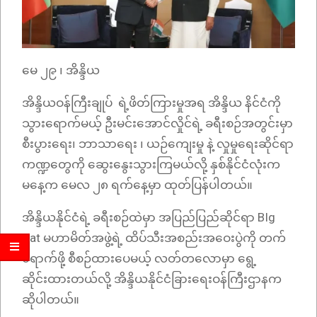
မေ ၂၉ ၊ အိန္ဒိယ
အိန္ဒိယဝန်ကြီးချုပ် ရဲ့ဖိတ်ကြားမှုအရ အိန္ဒိယ နိင်ငံကို
သွားရောက်မယ့် ဦးမင်းအောင်လှိုင်ရဲ့ ခရီးစဉ်အတွင်းမှာ
စီးပွားရေး၊ ဘာသာရေး ၊ ယဉ်ကျေးမှု နဲ့ လှုမှုရေးဆိုင်ရာ
ကဏ္ဍတွေကို ဆွေးနွေးသွားကြမယ်လို့ နှစ်နိုင်ငံလုံးက
မနေ့က မေလ ၂၈ ရက်နေ့မှာ ထုတ်ပြန်ပါတယ်။
အိန္ဒိယနိုင်ငံရဲ့ ခရီးစဉ်ထဲမှာ အပြည်ပြည်ဆိုင်ရာ BIg
Cat မဟာမိတ်အဖွဲ့ရဲ့ ထိပ်သီးအစည်းအဝေးပွဲကို တက်
ရောက်ဖို့ စီစဉ်ထားပေမယ့် လတ်တလောမှာ ရွေ့
ဆိုင်းထားတယ်လို့ အိန္ဒိယနိုင်ငံခြားရေးဝန်ကြီးဌာနက
ဆိုပါတယ်။