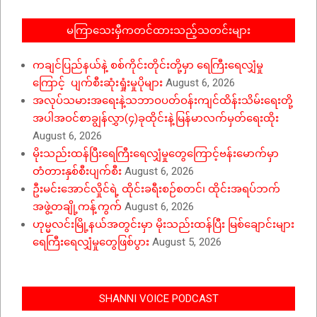
မကြာသေးမှီကတင်ထားသည့်သတင်းများ
ကချင်ပြည်နယ်နဲ့ စစ်ကိုင်းတိုင်းတို့မှာ ရေကြီးရေလျှံမှု
ကြောင့် ပျက်စီးဆုံးရှုံးမှုပိုများ
August 6, 2026
အလုပ်သမားအရေးနဲ့သဘာဝပတ်ဝန်းကျင်ထိန်းသိမ်းရေးတို့
အပါအဝင်စာချွန်လွှာ(၄)ခုထိုင်းနဲ့မြန်မာလက်မှတ်ရေးထိုး
August 6, 2026
မိုးသည်းထန်ပြီးရေကြီးရေလျှံမှုတွေကြောင့်ဗန်းမောက်မှာ
တံတားနှစ်စီးပျက်စီး
August 6, 2026
ဦးမင်းအောင်လှိုင်ရဲ့ ထိုင်းခရီးစဉ်စတင်၊ ထိုင်းအရပ်ဘက်
အဖွဲ့တချို့ကန့်ကွက်
August 6, 2026
ဟုမ္မလင်းမြို့နယ်အတွင်းမှာ မိုးသည်းထန်ပြီး မြစ်ချောင်းများ
ရေကြီးရေလျှံမှုတွေဖြစ်ပွား
August 5, 2026
SHANNI VOICE PODCAST