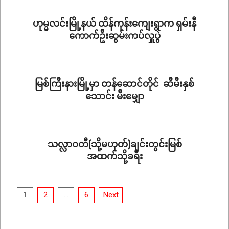
30
ဟုမ္မလင်းမြို့နယ် ထိန်ကုန်းကျေးရွာက ရှမ်းနီ
ကောက်ဦးဆွမ်းကပ်လှူပွဲ​
2025-
12-
16
မြစ်ကြီးနားမြို့မှာ တန်ဆောင်တိုင် ဆီမီးနှစ်
သောင်း မီးမျှော
2025-
11-
05
သလ္လာဝတီ(သို့မဟုတ်)ချင်းတွင်းမြစ်
အထက်သို့ခရီး
2025-
05-
Posts
24
1
2
…
6
Next
pagination