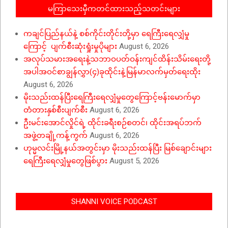
မကြာသေးမှီကတင်ထားသည့်သတင်းများ
ကချင်ပြည်နယ်နဲ့ စစ်ကိုင်းတိုင်းတို့မှာ ရေကြီးရေလျှံမှု
ကြောင့် ပျက်စီးဆုံးရှုံးမှုပိုများ
August 6, 2026
အလုပ်သမားအရေးနဲ့သဘာဝပတ်ဝန်းကျင်ထိန်းသိမ်းရေးတို့
အပါအဝင်စာချွန်လွှာ(၄)ခုထိုင်းနဲ့မြန်မာလက်မှတ်ရေးထိုး
August 6, 2026
မိုးသည်းထန်ပြီးရေကြီးရေလျှံမှုတွေကြောင့်ဗန်းမောက်မှာ
တံတားနှစ်စီးပျက်စီး
August 6, 2026
ဦးမင်းအောင်လှိုင်ရဲ့ ထိုင်းခရီးစဉ်စတင်၊ ထိုင်းအရပ်ဘက်
အဖွဲ့တချို့ကန့်ကွက်
August 6, 2026
ဟုမ္မလင်းမြို့နယ်အတွင်းမှာ မိုးသည်းထန်ပြီး မြစ်ချောင်းများ
ရေကြီးရေလျှံမှုတွေဖြစ်ပွား
August 5, 2026
SHANNI VOICE PODCAST