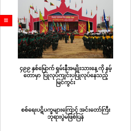
၄၉၉ နှစ်မြောက် ရှမ်းနီအမျိုးသားနေ့ ကို နမ့်
တောမှာ ပြုလုပ်ကျင်းပပြုလုပ်နေသည့်
မြင်ကွင်း
2026-
03-
14
စစ်ရေးပဋိပက္ခများကြောင့် အင်းတော်ကြီး
ဘုရားပွဲမဖြစ်ပြန်
2026-
02-