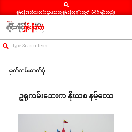
Search
Skip
to
ရှမ်းနီအသံသတင်းဌာနသည် ရှမ်းနီလူမျိုးတို့၏ ပုံရိပ်ဖြစ်သည်။
content
ရှမ်း
Search
နီ
Primary
အသံ
Navigation
သတင်း
မှတ်တမ်းဓာတ်ပုံ
Menu
ဥရုကမ်းဘေးက နိုးထစ နမ့်တော
2026-
03-
24