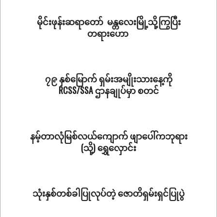
24
မိုင်းဖုန်းဆရာတော် မန္တလေးမြို့သို့ကြွပြီး
တရားဟော
2026-
02-
20
၇၉ နှစ်မြောက် ရှမ်းအမျိုးသားနေ့ကို
RCSS/SSA ဌာနချုပ်မှာ စတင်
2026-
02-
06
နမ့်တာလုံမြစ်လယ်ကျောက် ဖျာပေါ်ကဘုရား
(သို့) ရွှေလှောင်း
2026-
02-
02
သုံးနှစ်တစ်ခါပြုလုပ်တဲ့ ဇောတိရှမ်းရှင်ပြုပွဲ
2026-
01-