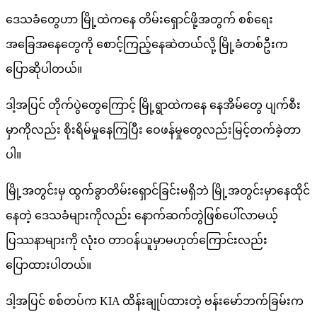
ဒေသခံတွေဟာ မြို့ထဲကနေ တိမ်းရှောင်ဖို့အတွက် စစ်ရေး
အခြေအနေတွေကို စောင့်ကြည့်နေဆဲတယ်လို့ မြို့ခံတစ်ဦးက
ပြောဆိုပါတယ်။
ဒါ့အပြင် တိုက်ပွဲတွေကြောင့် မြို့ရွာထဲကနေ နေအိမ်တွေ ပျက်စီး
မှာကိုလည်း စိုးရိမ်မှုနေကြပြီး ဝေဖန်မှုတွေလည်းမြင့်တက်ခဲ့တာ
ပါ။
မြို့အတွင်းမှ ထွက်ခွာတိမ်းရှောင်ခြင်းမရှိဘဲ မြို့အတွင်းမှာနေထိုင်
နေတဲ့ ဒေသခံများကိုလည်း နောက်ဆက်တွဲဖြစ်ပေါ်လာမယ့်
ပြဿနာများကို လုံးဝ တာဝန်ယူမှာမဟုတ်ကြောင်းလည်း
ပြောထားပါတယ်။
ဒါ့အပြင် စစ်တပ်က KIA ထိန်းချုပ်ထားတဲ့ ဗန်းမော်ဘက်ခြမ်းက