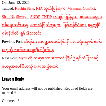
2026-
On:
June 12, 2026
06-
Tagged:
Kachin State
,
KIA ထုတ်ပြန်ချက်
,
Myanmar Conflict
,
12
Shan Ni
,
Shwegu
,
SNDP
,
TNDP
,
ကချင်ပြည်နယ်
,
စစ်ဘေးရှောင်
,
စစ်ရေးတင်းမာမှု
,
ဒေသခံပြည်သူများ
,
မြန်မာနိုင်ငံရေး
,
ရွှေကူမြို့
,
ရှမ်းနီပါတီ
,
ရှမ်းနီသတင်း
Previous Post:
အီရန်က အရှေ့အလယ်ပိုင်းရှိ အမေရိကန်စစ်စခန်း
တွေကို လက်စားချေတိုက်ခိုက်နေ
Next Post:
Mytel ကို ကမ္ဘာ့ဖလားဘောလုံးပြိုင်ပွဲ ရုပ်သံပြသခွင့်
ပေးမှုအပေါ် ဖီဖာကို JFM အပြစ်တင်
Leave a Reply
Your email address will not be published.
Required fields are
marked
*
Comment
*