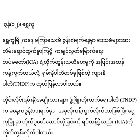
ဇွန်(၁၂)၊ ရွှေကူ
ရွှေကူမြို့ကနေ မကြာသေးမီ ဇွန်(၈)ရက်နေ့မှာ ဒေသခံများအား
တိမ်းရှောင်ထွက်ခွာကြဖို့ ကချင်လွတ်မြောက်ရေး
တပ်မတော်(KIA) ရဲ့တိုက်တွန်းသတိပေးမှုကို အပြင်းအထန်
ကန့်ကွက်တယ်လို့ ရှမ်းနီပါတီတစ်ခုဖြစ်တဲ့ ကျားနီ
ပါတီ(TNDP)က ထုတ်ပြန်လာပါတယ်။
တိုင်းလိုင်(ရှမ်းနီ)အမျိုးသားများ ဖွံ့ဖြိုးတိုးတက်ရေးပါတီ (TNDP)
က မနေ့ကဇွန်(၁၁)ရက်မှာ အခုလိုကန့်ကွက်လိုက်တာဖြစ်ပြီး ရွှေ
ကူမြို့မှာ တိုက်ပွဲဖော်ဆောင်လိုခြင်းကို ရပ်တန့်ဖို့လည်း (KIA)ကို
တိုက်တွန်းလိုက်ပါတယ်။