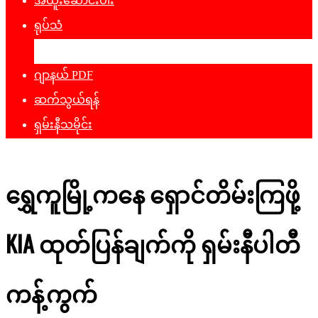
အထူးဆောင်းပါး
ရုပ်သံ
ဖျော်ဖြေရေး
ဂျာနယ် PDF
ဆက်သွယ်ရန်
ရှမ်းနီသမိုင်း
ရွှေကူမြို့ကနေ ရှောင်တိမ်းကြဖို့
KIA ထုတ်ပြန်ချက်ကို ရှမ်းနီပါတီ
ကန့်ကွက်