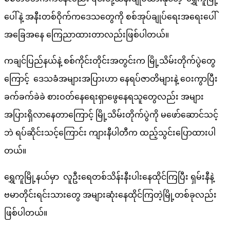
ပေါ်နဲ့ အနီးတစ်ဝိုက်ကဒေသတွေကို စစ်အုပ်ချုပ်ရေးအရေးပေါ်
အခြေအနေ ကြေညာထားတာလည်းဖြစ်ပါတယ်။
ကချင်ပြည်နယ်နဲ့ စစ်ကိုင်းတိုင်းအတွင်းက မြို့သိမ်းတိုက်ပွဲတွေ
ကြောင့် ဒေသခံအများအပြားဟာ နေရပ်ဇာတိများနဲ့ ဝေးကွာပြီး
ခက်ခက်ခဲခဲ စားဝတ်နေရေးရှာဖွေနေရသူတွေလည်း အများ
အပြားရှိလာနေတာကြောင့် မြို့သိမ်းတိုက်ပွဲကို မဖော်ဆောင်သင့်
ဘဲ ရပ်ဆိုင်းသင့်ကြောင်း ကျားနီပါတီက ထည့်သွင်းပြောထားပါ
တယ်။
ရွှေကူမြို့နယ်မှာ လူဦးရေတစ်သိန်းနီးပါးနေထိုင်ကြပြီး ရှမ်းနီနဲ့
ဗမာတိုင်းရင်းသားတွေ အများဆုံးနေထိုင်ကြတဲ့မြို့တစ်ခုလည်း
ဖြစ်ပါတယ်။