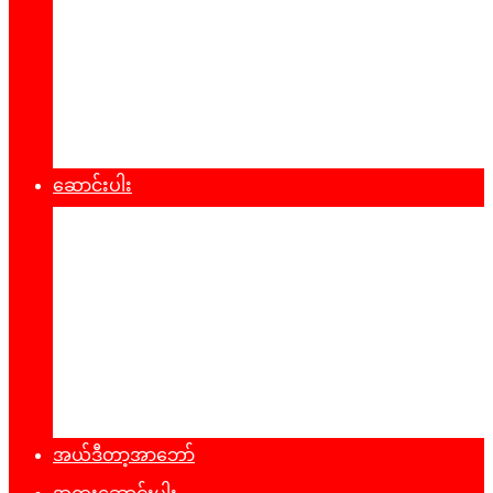
စီးပွားရေး
သဘာ၀ပတ်၀န်းကျင်
ကျန်းမာရေး
ထုတ်ပြန်ချက်များ
ဆောင်းပါး
နိုင်ငံရေး
အတွေးအမြင်
ယဥ်ကျေးမှု
အင်တာဗျူး
ခရီးသွားလမ်းညွန်
မှတ်တမ်းဓာတ်ပုံ
အယ်ဒီတာ့အာဘော်