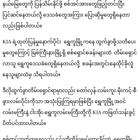
နယ်မြေတွေကို ပြန်သိမ်းနိုင်ဖို့ စစ်အင်အားတွေဖြည့်တင်းပြီး
ပြင်ဆင်နေတယ်လို့ ဒေသခံတွေအကြား ပြောဆိုမှုတွေရှိနေတာ
လည်းဖြစ်ပါတယ်။
KIA ရဲ့ထုတ်ပြန်မှုနောက်ပိုင်း ရွှေကူမြို့ကနေ ထွက်ခွာဖို့သတိပေး
မှုတွေကြောင့် မြစ်ကြီးနားမြို့ရှိ စစ်ရှောင်စခန်းများထံ တိမ်းရှောင်
လာသူ ရွှေကူဒေသခံတွေရှိနေတယ်လို့ စခန်းအတွင်းနေထိုင်ခိုလှုံ
နေသူများထံမှ သိရပါတယ်။
ဒီလိုထွက်ခွာတိမ်းရှောင်ရာမှာလည်း တော်လှန်-လမ်းကူး-မိုးကင့်-စီ
ဖွားလမ်းပိုင်းကိုသာ အသုံးပြုကြရမှာဖြစ်ပြီး ရွှေကူမြို့အဝင်
လမ်းမကြီးနဲ့ ငါးအိုး-ရွှေကူလမ်းမကြီးတို့ကို KIA ကဖြတ်သန်းခွင့်
ပိတ်ပင်ထားပါတယ်။
စစ်တပ်ဘက်ကနေလည်း ၎င်းတို့ထိန်းချုပ်ထားနိုင်တဲ့ ရွှေကူမြို့