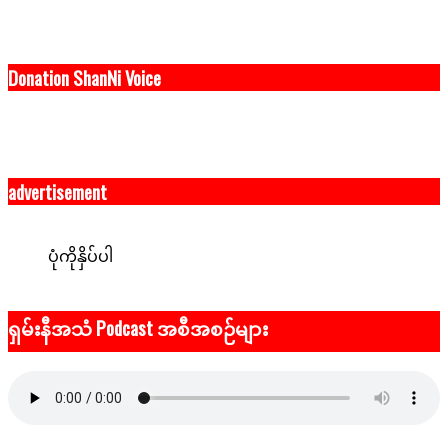
Donation ShanNi Voice
advertisement
ပုံကိုနှိပ်ပါ
ရှမ်းနီအသံ Podcast အစီအစဉ်များ