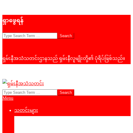
Skip
ရှာဖွေရန်
to
content
Search
ရှမ်းနီအသံသတင်းဌာနသည် ရှမ်းနီလူမျိုးတို့၏ ပုံရိပ်ဖြစ်သည်။
Search
ရှမ်း
Primary
Menu
နီ
Navigation
Menu
သတင်းများ
အသံ
နိုင်ငံရေး
သတင်း
‌ဒေသတွင်းသတင်း