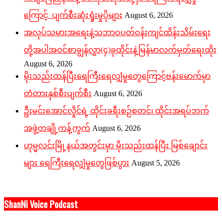
ကြောင့် ပျက်စီးဆုံးရှုံးမှုပိုများ
August 6, 2026
အလုပ်သမားအရေးနဲ့သဘာဝပတ်ဝန်းကျင်ထိန်းသိမ်းရေး
တို့အပါအဝင်စာချွန်လွှာ(၄)ခုထိုင်းနဲ့မြန်မာလက်မှတ်ရေးထိုး
August 6, 2026
မိုးသည်းထန်ပြီးရေကြီးရေလျှံမှုတွေကြောင့်ဗန်းမောက်မှာ
တံတားနှစ်စီးပျက်စီး
August 6, 2026
ဦးမင်းအောင်လှိုင်ရဲ့ ထိုင်းခရီးစဉ်စတင်၊ ထိုင်းအရပ်ဘက်
အဖွဲ့တချို့ကန့်ကွက်
August 6, 2026
ဟုမ္မလင်းမြို့နယ်အတွင်းမှာ မိုးသည်းထန်ပြီး မြစ်ချောင်း
များ ရေကြီးရေလျှံမှုတွေဖြစ်ပွား
August 5, 2026
ShanNi Voice Podcast