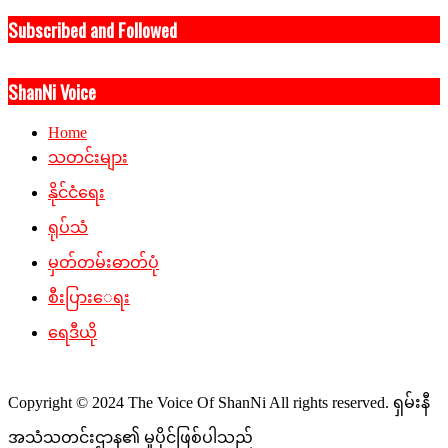
Subscribed and Followed
ShanNi Voice
Home
သတင်းများ
နိုင်ငံရေး
ရုပ်သံ
မှတ်တမ်းဓာတ်ပုံ
စီးပြားေရး
ရေဒီယို
Copyright © 2024 The Voice Of ShanNi All rights reserved. ရှမ်းနီ
အသံသတင်းဌာန၏ မူပိုင်ဖြစ်ပါသည်