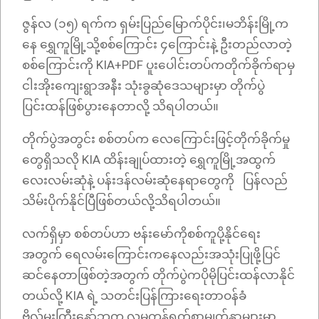
ဇွန်လ (၁၅) ရက်က ရှမ်းပြည်မြောက်ပိုင်း၊မဘိန်းမြို့က
နေ ရွှေကူမြို့သို့စစ်ကြောင်း ၄ကြောင်းနဲ့ ဦးတည်လာတဲ့
စစ်ကြောင်းကို KIA+PDF ပူးပေါင်းတပ်ကတိုက်ခိုက်ရာမှ
ငါးအိုးကျေးရွာအနီး သုံးခွဆုံဒေသများမှာ တိုက်ပွဲ
ပြင်းထန်ဖြစ်ပွားနေတာလို့ သိရပါတယ်။
တိုက်ပွဲအတွင်း စစ်တပ်က လေကြောင်းဖြင့်တိုက်ခိုက်မှု
တွေရှိသလို KIA ထိန်းချုပ်ထားတဲ့ ရွှေကူမြို့အထွက်
လေးလမ်းဆုံနဲ့ ပန်းဒန်လမ်းဆုံနေရာတွေကို ပြန်လည်
သိမ်းပိုက်နိုင်ပြီဖြစ်တယ်လို့သိရပါတယ်။
လက်ရှိမှာ စစ်တပ်ဟာ ဗန်းမော်ကိုစစ်ကူပို့နိုင်ရေး
အတွက် ရေလမ်းကြောင်းကနေလည်းအသုံးပြုဖို့ပြင်
ဆင်နေတာဖြစ်တဲ့အတွက် တိုက်ပွဲကပိုမိုပြင်းထန်လာနိုင်
တယ်လို့ KIA ရဲ့ သတင်းပြန်ကြားရေးတာဝန်ခံ
ဗိုလ်မှူးကြီးနော်ဘူက လူမှုကွန်ရက်စာမျက်နှာများမှာ