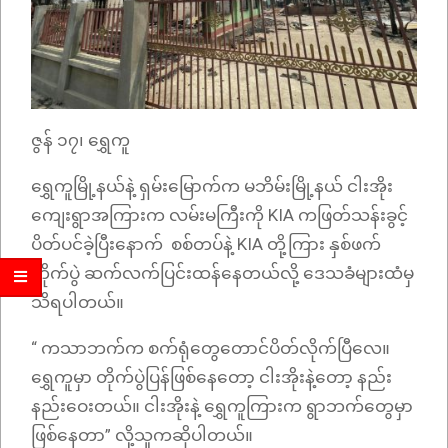
ဇွန် ၁၇၊ ရွှေကူ
ရွှေကူမြို့နယ်နဲ့ ရှမ်းမြောက်က မဘိမ်းမြို့နယ် ငါးအိုး
ကျေးရွာအကြားက လမ်းမကြီးကို KIA ကဖြတ်သန်းခွင့်
ပိတ်ပင်ခဲ့ပြီးနောက် စစ်တပ်နဲ့ KIA တို့ကြား နှစ်ဖက်
တိုက်ပွဲ ဆက်လက်ပြင်းထန်နေတယ်လို့ ဒေသခံများထံမှ
သိရပါတယ်။
“ ကသာဘက်က စက်ရုံတွေတောင်ပိတ်လိုက်ပြီလေ။
ရွှေကူမှာ တိုက်ပွဲပြန်ဖြစ်နေတော့ ငါးအိုးနဲ့တော့ နည်း
နည်းဝေးတယ်။ ငါးအိုးနဲ့ ရွှေကူကြားက ရွာဘက်တွေမှာ
ဖြစ်နေတာ” လို့သူကဆိုပါတယ်။