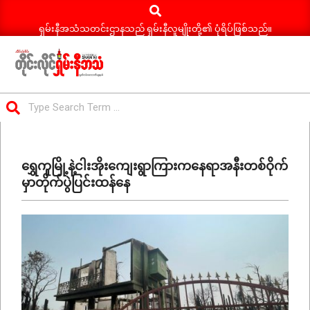
Search
Skip
to
ရှမ်းနီအသံသတင်းဌာနသည် ရှမ်းနီလူမျိုးတို့၏ ပုံရိပ်ဖြစ်သည်။
content
ရှမ်း
Search
နီ
Primary
အသံ
Navigation
သတင်း
ရွှေကူမြို့နဲ့ငါးအိုးကျေးရွာကြားကနေရာအနီးတစ်ဝိုက်
Menu
မှာတိုက်ပွဲပြင်းထန်နေ