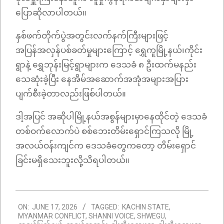
ပြောဆိုလာပါတယ်။
နှစ်ဖက်တိုက်ပွဲအတွင်းလက်နက်ကြီးများဖြင့်
အပြန်အလှန်ပစ်ခတ်မှုများကြောင့် ရွှေကူမြို့နယ်၊ကိုင်း
ရွာနဲ့ ရွှေဘုန်းမြင့်ရွာများက ဒေသခံ ၈ ဦးထက်မနည်း
သေဆုံးခဲ့ပြီး နေအိမ်အဆောက်အအုံအများအပြား
ပျက်စီးခဲ့တာလည်းဖြစ်ပါတယ်။
ဒါ့အပြင် အဆိုပါမြို့နယ်အစွန်များမှာနေထိုင်တဲ့ ဒေသခံ
တစ်ဝက်လောက်ပဲ စစ်ဘေးတိမ်းရှောင်ကြသလို မြို့
အလယ်ဝန်းကျင်က ဒေသခံတွေကတော့ တိမ်းရှောင်
ခြင်းမရှိသေးဘူးလို့သိရပါတယ်။
2026-
ON:
JUNE 17, 2026
TAGGED:
KACHIN STATE
,
06-
MYANMAR CONFLICT
,
SHANNI VOICE
,
SHWEGU
,
17