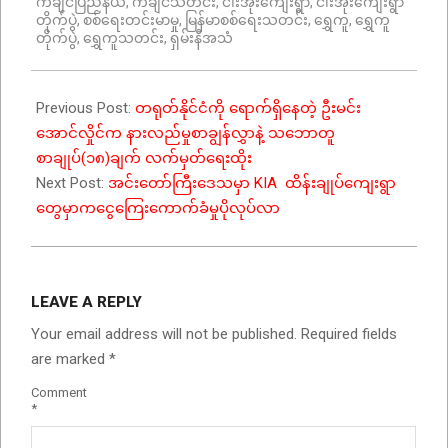
ကချင်ပြည်နယ်
,
ကချင်သတင်း
,
ငါးအိုးကျေးရွာ
,
ငါးအိုးကျေးရွာ
တိုက်ပွဲ
,
စစ်ရေးတင်းမာမှု
,
မြန်မာစစ်ရေးသတင်း
,
ရွှေကူ
,
ရွှေကူ
တိုက်ပွဲ
,
ရွှေကူသတင်း
,
ရှမ်းနီအသံ
Previous Post:
တရုတ်နိုင်ငံကို ရောက်ရှိနေတဲ့ ဦးမင်း
အောင်လှိုင်က နားလည်မှုစာချွန်လွှာနဲ့ သဘောတူ
စာချုပ်(၁၈)ချက် လက်မှတ်ရေးထိုး
Next Post:
အင်းတော်ကြီးဒေသမှာ KIA ထိန်းချုပ်ကျေးရွာ
တွေမှာကငွေကြေးကောက်ခံမှုပိုလုပ်လာ
LEAVE A REPLY
Your email address will not be published.
Required fields
are marked
*
Comment
*