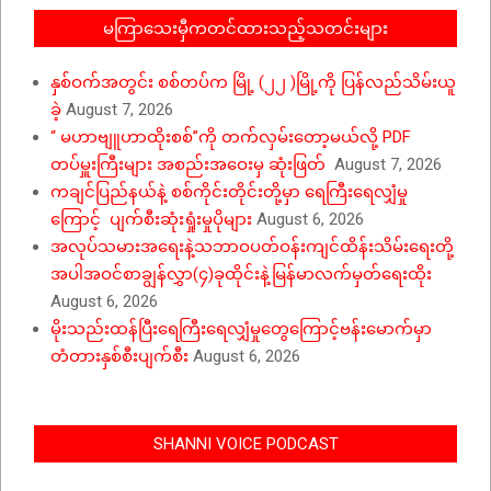
မကြာသေးမှီကတင်ထားသည့်သတင်းများ
နှစ်ဝက်အတွင်း စစ်တပ်က မြို့ (၂၂ )မြို့ကို ပြန်လည်သိမ်းယူ
ခဲ့
August 7, 2026
“ မဟာဗျူဟာထိုးစစ်”ကို တက်လှမ်းတော့မယ်လို့ PDF
တပ်မှူးကြီးများ အစည်းအဝေးမှ ဆုံးဖြတ်
August 7, 2026
ကချင်ပြည်နယ်နဲ့ စစ်ကိုင်းတိုင်းတို့မှာ ရေကြီးရေလျှံမှု
ကြောင့် ပျက်စီးဆုံးရှုံးမှုပိုများ
August 6, 2026
အလုပ်သမားအရေးနဲ့သဘာဝပတ်ဝန်းကျင်ထိန်းသိမ်းရေးတို့
အပါအဝင်စာချွန်လွှာ(၄)ခုထိုင်းနဲ့မြန်မာလက်မှတ်ရေးထိုး
August 6, 2026
မိုးသည်းထန်ပြီးရေကြီးရေလျှံမှုတွေကြောင့်ဗန်းမောက်မှာ
တံတားနှစ်စီးပျက်စီး
August 6, 2026
SHANNI VOICE PODCAST