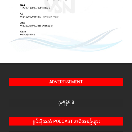
ADVERTISEMENT
ပုံကိုနှိပ်ပါ
ရှမ်းနီအသံ PODCAST အစီအစဉ်များ