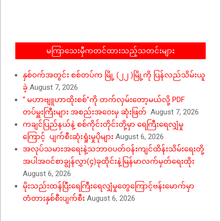
12-
06
မကြာသေးမှီကတင်ထားသည့်သတင်းများ
နှစ်ဝက်အတွင်း စစ်တပ်က မြို့ (၂၂ )မြို့ကို ပြန်လည်သိမ်းယူ
ခဲ့
August 7, 2026
“ မဟာဗျူဟာထိုးစစ်”ကို တက်လှမ်းတော့မယ်လို့ PDF
တပ်မှူးကြီးများ အစည်းအဝေးမှ ဆုံးဖြတ်
August 7, 2026
ကချင်ပြည်နယ်နဲ့ စစ်ကိုင်းတိုင်းတို့မှာ ရေကြီးရေလျှံမှု
ကြောင့် ပျက်စီးဆုံးရှုံးမှုပိုများ
August 6, 2026
အလုပ်သမားအရေးနဲ့သဘာဝပတ်ဝန်းကျင်ထိန်းသိမ်းရေးတို့
အပါအဝင်စာချွန်လွှာ(၄)ခုထိုင်းနဲ့မြန်မာလက်မှတ်ရေးထိုး
August 6, 2026
မိုးသည်းထန်ပြီးရေကြီးရေလျှံမှုတွေကြောင့်ဗန်းမောက်မှာ
တံတားနှစ်စီးပျက်စီး
August 6, 2026