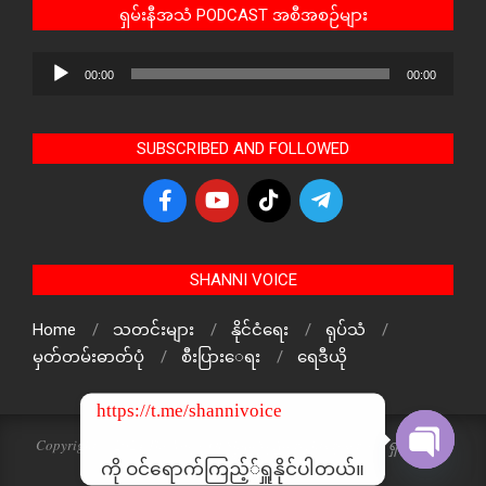
ရှမ်းနီအသံ PODCAST အစီအစဉ်များ
Audio
00:00
00:00
Player
SUBSCRIBED AND FOLLOWED
SHANNI VOICE
Home
သတင်းများ
နိုင်ငံရေး
ရုပ်သံ
မှတ်တမ်းဓာတ်ပုံ
စီးပြားေရး
ရေဒီယို
https://t.me/shannivoice
Copyright © 2024 The Voice Of ShanNi All rights reserved. ရှမ်းနီအသံ
သတင်းဌာန၏ မူပိုင်ဖြစ်ပါသည်
ကို ဝင်ရောက်ကြည့််ရှူနိုင်ပါတယ်။
Open