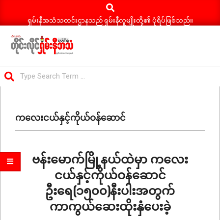
Search
Skip
to
ရှမ်းနီအသံသတင်းဌာနသည် ရှမ်းနီလူမျိုးတို့၏ ပုံရိပ်ဖြစ်သည်။
content
ရှမ်း
Search
နီ
Primary
အသံ
Navigation
သတင်း
ကလေးငယ်နှင့်ကိုယ်ဝန်ဆောင်
Menu
ဗန်းမောက်မြို့နယ်ထဲမှာ ကလေး
ငယ်နှင့်ကိုယ်ဝန်ဆောင်
ဦးရေ(၁၅၀၀)နီးပါးအတွက်
ကာကွယ်ဆေးထိုးနှံပေးခဲ့
2024-