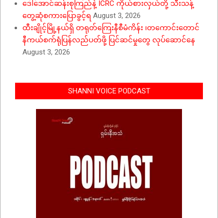
ဒေါ်အောင်ဆန်းစုကြည်နဲ့ ICRC ကိုယ်စားလှယ်တို့ သီးသန့်
တွေ့ဆုံစကားပြောခွင့်ရ
August 3, 2026
ထီးချိုင့်မြို့နယ်ရှိ တရုတ်ကြေးနီစီမံကိန်း ၊တကောင်းတောင်
နီကယ်စက်ရုံပြန်လည်ပတ်ဖို့ ပြင်ဆင်မှုတွေ လုပ်ဆောင်နေ
August 3, 2026
SHANNI VOICE PODCAST