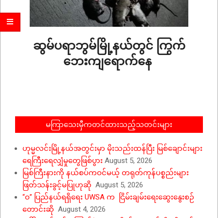
ဆွမ်ပရာဘွမ်မြို့နယ်တွင် ကြွက်
ဘေးကျရောက်နေ
2022-
08-
19
မကြာသေးမှီကတင်ထားသည့်သတင်းများ
ဟုမ္မလင်းမြို့နယ်အတွင်းမှာ မိုးသည်းထန်ပြီး မြစ်ချောင်းများ
ရေကြီးရေလျှံမှုတွေဖြစ်ပွား
August 5, 2026
မြစ်ကြီးနားကို နယ်စပ်ကဝင်မယ့် တရုတ်ကုန်ပစ္စည်းများ
ဖြတ်သန်းခွင့်မပြုဟုဆို
August 5, 2026
“ဝ” ပြည်နယ်ရရှိရေး UWSA က ငြိမ်းချမ်းရေးဆွေးနွေးစဉ်
တောင်းဆို
August 4, 2026