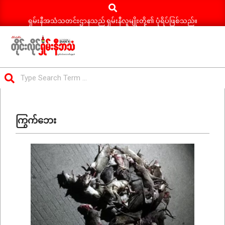
Search
Skip
to
ရှမ်းနီအသံသတင်းဌာနသည် ရှမ်းနီလူမျိုးတို့၏ ပုံရိပ်ဖြစ်သည်။
content
ရှမ်း
Search
နီ
Primary
အသံ
Navigation
သတင်း
ကြွက်ဘေး
Menu