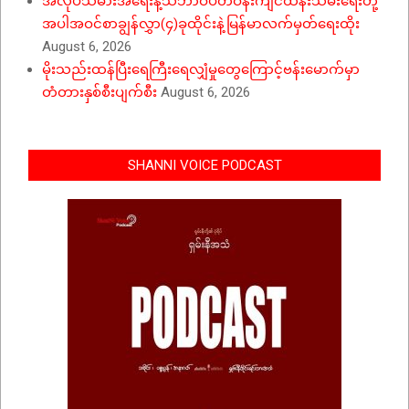
အလုပ်သမားအရေးနဲ့သဘာဝပတ်ဝန်းကျင်ထိန်းသိမ်းရေးတို့
အပါအဝင်စာချွန်လွှာ(၄)ခုထိုင်းနဲ့မြန်မာလက်မှတ်ရေးထိုး
August 6, 2026
မိုးသည်းထန်ပြီးရေကြီးရေလျှံမှုတွေကြောင့်ဗန်းမောက်မှာ
တံတားနှစ်စီးပျက်စီး
August 6, 2026
SHANNI VOICE PODCAST