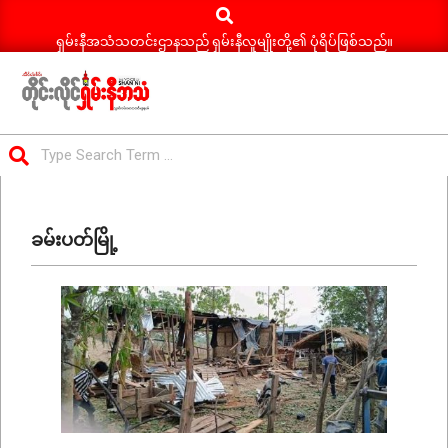
Search
Skip
to
ရှမ်းနီအသံသတင်းဌာနသည် ရှမ်းနီလူမျိုးတို့၏ ပုံရိပ်ဖြစ်သည်။
content
ရှမ်း
Search
နီ
Primary
အသံ
Navigation
သတင်း
ခမ်းပတ်မြို့
Menu