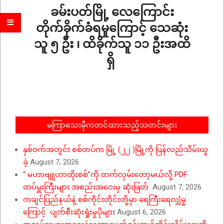
ခမ်းပတ်မြို့ လေကြောင်း
တိုက်ခိုက်ခံရမှုကြောင့် သေဆုံး
သူ ၅ ဦး ၊ ထိခိုက်သူ ၁၁ ဦးအထိ
ရှိ
2024-
04-
23
မကြာသေးမှီကတင်ထားသည့်သတင်းများ
နှစ်ဝက်အတွင်း စစ်တပ်က မြို့ (၂၂ )မြို့ကို ပြန်လည်သိမ်းယူ
ခဲ့
August 7, 2026
“ မဟာဗျူဟာထိုးစစ်”ကို တက်လှမ်းတော့မယ်လို့ PDF
တပ်မှူးကြီးများ အစည်းအဝေးမှ ဆုံးဖြတ်
August 7, 2026
ကချင်ပြည်နယ်နဲ့ စစ်ကိုင်းတိုင်းတို့မှာ ရေကြီးရေလျှံမှု
ကြောင့် ပျက်စီးဆုံးရှုံးမှုပိုများ
August 6, 2026