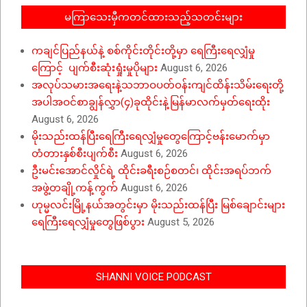
မကြာသေးမှီကတင်ထားသည့်သတင်းများ
ကချင်ပြည်နယ်နဲ့ စစ်ကိုင်းတိုင်းတို့မှာ ရေကြီးရေလျှံမှု
ကြောင့် ပျက်စီးဆုံးရှုံးမှုပိုများ
August 6, 2026
အလုပ်သမားအရေးနဲ့သဘာဝပတ်ဝန်းကျင်ထိန်းသိမ်းရေးတို့
အပါအဝင်စာချွန်လွှာ(၄)ခုထိုင်းနဲ့မြန်မာလက်မှတ်ရေးထိုး
August 6, 2026
မိုးသည်းထန်ပြီးရေကြီးရေလျှံမှုတွေကြောင့်ဗန်းမောက်မှာ
တံတားနှစ်စီးပျက်စီး
August 6, 2026
ဦးမင်းအောင်လှိုင်ရဲ့ ထိုင်းခရီးစဉ်စတင်၊ ထိုင်းအရပ်ဘက်
အဖွဲ့တချို့ကန့်ကွက်
August 6, 2026
ဟုမ္မလင်းမြို့နယ်အတွင်းမှာ မိုးသည်းထန်ပြီး မြစ်ချောင်းများ
ရေကြီးရေလျှံမှုတွေဖြစ်ပွား
August 5, 2026
SHANNI VOICE PODCAST