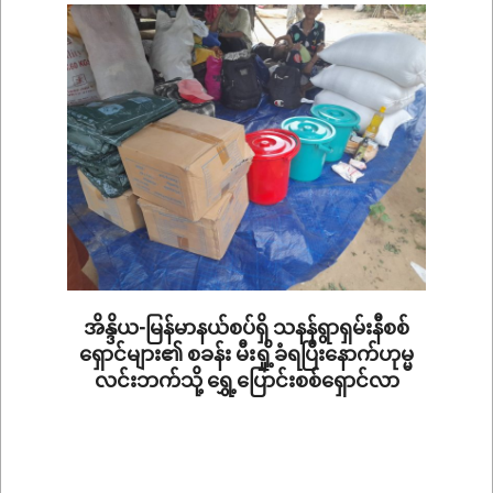
23
အိန္ဒိယ-မြန်မာနယ်စပ်ရှိ သနန်ရွာရှမ်းနီစစ်
ရှောင်များ၏ စခန်း မီးရှို့ခံရပြီးနောက်ဟုမ္မ
လင်းဘက်သို့ ရွှေ့ပြောင်းစစ်ရှောင်လာ
2026-
06-
06