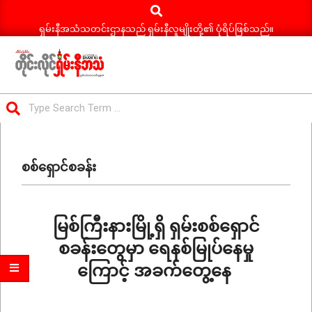
Search
Skip
to
ရှမ်းနီအသံသတင်းဌာနသည် ရှမ်းနီလူမျိုးတို့၏ ပုံရိပ်ဖြစ်သည်။
content
ရှမ်း
Search
နီ
Primary
အသံ
Navigation
သတင်း
စစ်ရှောင်စခန်း
Menu
မြစ်ကြီးနားမြို့ရှိ ရှမ်းစစ်ရှောင်
စခန်းတွေမှာ ရေနစ်မြုပ်နေမှု
ကြောင့် အခက်တွေ့နေ
2026-
06-