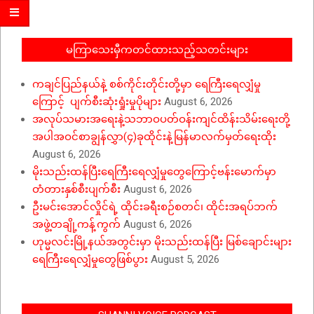
17
မကြာသေးမှီကတင်ထားသည့်သတင်းများ
ကချင်ပြည်နယ်နဲ့ စစ်ကိုင်းတိုင်းတို့မှာ ရေကြီးရေလျှံမှု
ကြောင့် ပျက်စီးဆုံးရှုံးမှုပိုများ
August 6, 2026
အလုပ်သမားအရေးနဲ့သဘာဝပတ်ဝန်းကျင်ထိန်းသိမ်းရေးတို့
အပါအဝင်စာချွန်လွှာ(၄)ခုထိုင်းနဲ့မြန်မာလက်မှတ်ရေးထိုး
August 6, 2026
မိုးသည်းထန်ပြီးရေကြီးရေလျှံမှုတွေကြောင့်ဗန်းမောက်မှာ
တံတားနှစ်စီးပျက်စီး
August 6, 2026
ဦးမင်းအောင်လှိုင်ရဲ့ ထိုင်းခရီးစဉ်စတင်၊ ထိုင်းအရပ်ဘက်
အဖွဲ့တချို့ကန့်ကွက်
August 6, 2026
ဟုမ္မလင်းမြို့နယ်အတွင်းမှာ မိုးသည်းထန်ပြီး မြစ်ချောင်းများ
ရေကြီးရေလျှံမှုတွေဖြစ်ပွား
August 5, 2026