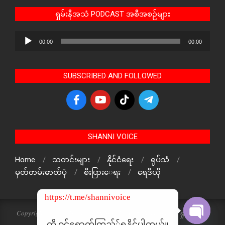
ရှမ်းနီအသံ PODCAST အစီအစဉ်များ
Audio
00:00
00:00
Player
SUBSCRIBED AND FOLLOWED
SHANNI VOICE
Home
သတင်းများ
နိုင်ငံရေး
ရုပ်သံ
မှတ်တမ်းဓာတ်ပုံ
စီးပြားေရး
ရေဒီယို
https://t.me/shannivoice
Copyright © 2024 The Voice Of ShanNi All rights reserved. ရှမ်းနီအသံ
သတင်းဌာန၏ မူပိုင်ဖြစ်ပါသည်
ကို ဝင်ရောက်ကြည့််ရှူနိုင်ပါတယ်။