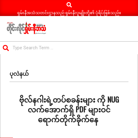
Search
Skip
to
ရှမ်းနီအသံသတင်းဌာနသည် ရှမ်းနီလူမျိုးတို့၏ ပုံရိပ်ဖြစ်သည်။
content
ရှမ်း
Search
နီ
Primary
အသံ
Navigation
သတင်း
ပုလဲနယ်
Menu
ဗိုလ်နဂါးရဲ့တပ်စခန်းများ ကို NUG
လက်အောက်ရှိ PDF များဝင်
ရောက်တိုက်ခိုက်နေ
2026-
02-