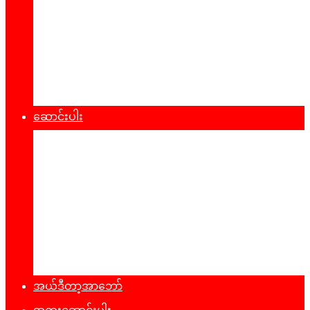
စီးပွားရေး
သဘာ၀ပတ်၀န်းကျင်
ကျန်းမာရေး
ထုတ်ပြန်ချက်များ
ဆောင်းပါး
နိုင်ငံရေး
အတွေးအမြင်
ယဥ်ကျေးမှု
အင်တာဗျူး
ခရီးသွားလမ်းညွန်
မှတ်တမ်းဓာတ်ပုံ
အယ်ဒီတာ့အာဘော်