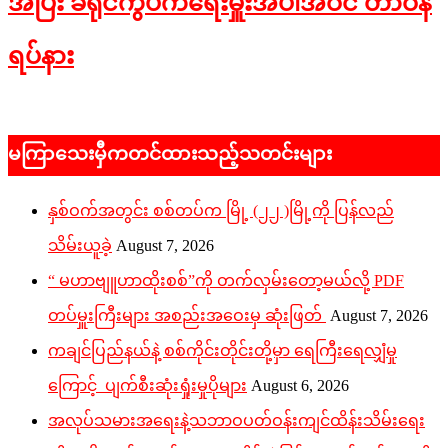
အပြီး ခရိုင်ကွပ်ကဲရေးမှူးအပါအဝင် တာဝန်
ရပ်နား
2026-
07-
မကြာသေးမှီကတင်ထားသည့်သတင်းများ
01
နှစ်ဝက်အတွင်း စစ်တပ်က မြို့ (၂၂ )မြို့ကို ပြန်လည်
သိမ်းယူခဲ့
August 7, 2026
“ မဟာဗျူဟာထိုးစစ်”ကို တက်လှမ်းတော့မယ်လို့ PDF
တပ်မှူးကြီးများ အစည်းအဝေးမှ ဆုံးဖြတ်
August 7, 2026
ကချင်ပြည်နယ်နဲ့ စစ်ကိုင်းတိုင်းတို့မှာ ရေကြီးရေလျှံမှု
ကြောင့် ပျက်စီးဆုံးရှုံးမှုပိုများ
August 6, 2026
အလုပ်သမားအရေးနဲ့သဘာဝပတ်ဝန်းကျင်ထိန်းသိမ်းရေး