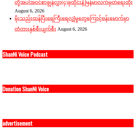
တို့အပါအဝင်စာချွန်လွှာ(၄)ခုထိုင်းနဲ့မြန်မာလက်မှတ်ရေးထိုး
August 6, 2026
မိုးသည်းထန်ပြီးရေကြီးရေလျှံမှုတွေကြောင့်ဗန်းမောက်မှာ
တံတားနှစ်စီးပျက်စီး
August 6, 2026
ShanNi Voice Podcast
Donation ShanNi Voice
advertisement