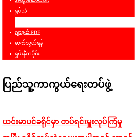
အထူးဆောင်းပါး
ရုပ်သံ
ဖျော်ဖြေရေး
ဂျာနယ် PDF
ဆက်သွယ်ရန်
ရှမ်းနီသမိုင်း
ပြည်သူ့ကာကွယ်ရေးတပ်ဖွဲ့
ယင်းမာပင်ခရိုင်မှာ တပ်ရင်းမှူးလုပ်ကြံမှု