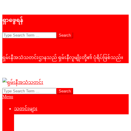
Skip
ရှာဖွေရန်
to
content
Search
ရှမ်းနီအသံသတင်းဌာနသည် ရှမ်းနီလူမျိုးတို့၏ ပုံရိပ်ဖြစ်သည်။
Search
ရှမ်း
Primary
Menu
နီ
Navigation
Menu
သတင်းများ
အသံ
နိုင်ငံရေး
သတင်း
‌ဒေသတွင်းသတင်း