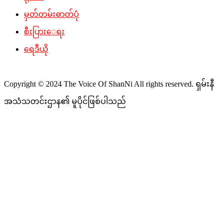
မှတ်တမ်းဓာတ်ပုံ
စီးပြားေရး
ရေဒီယို
Copyright © 2024 The Voice Of ShanNi All rights reserved. ရှမ်းနီ
အသံသတင်းဌာန၏ မူပိုင်ဖြစ်ပါသည်