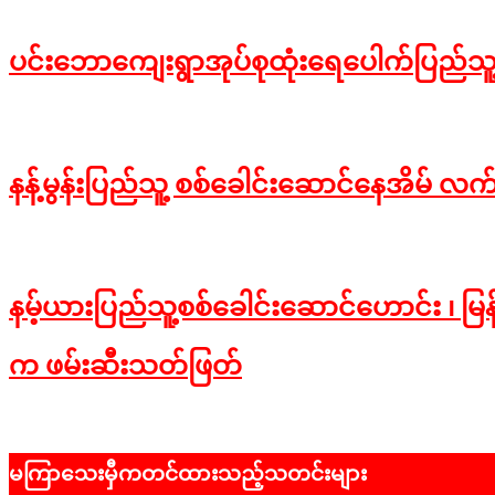
2023-
10-
02
ပင်းဘောကျေးရွာအုပ်စုထုံးရေပေါက်ပြည်သူ
2023-
09-
12
နန့်မွန်းပြည်သူ့ စစ်ခေါင်းဆောင်နေအိမ် လက်လု
2023-
01-
13
နမ့်ယားပြည်သူ့စစ်ခေါင်းဆောင်ဟောင်း ၊ မြန်မာ
က ဖမ်းဆီးသတ်ဖြတ်
2021-
06-
မကြာသေးမှီကတင်ထားသည့်သတင်းများ
19