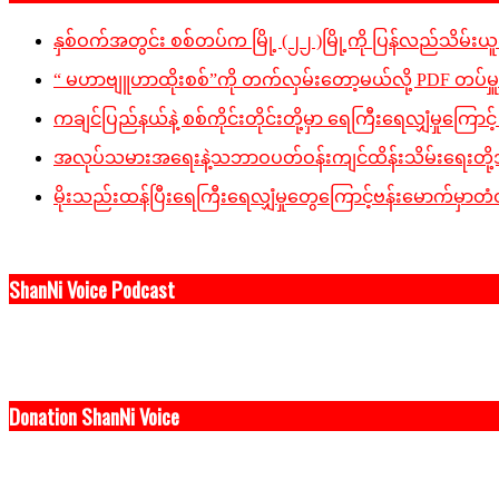
နှစ်ဝက်အတွင်း စစ်တပ်က မြို့ (၂၂ )မြို့ကို ပြန်လည်သိမ်းယူခ
“ မဟာဗျူဟာထိုးစစ်”ကို တက်လှမ်းတော့မယ်လို့ PDF တပ်မှ
ကချင်ပြည်နယ်နဲ့ စစ်ကိုင်းတိုင်းတို့မှာ ရေကြီးရေလျှံမှုကြောင့် ပျ
အလုပ်သမားအရေးနဲ့သဘာဝပတ်ဝန်းကျင်ထိန်းသိမ်းရေးတို့အပါအ
မိုးသည်းထန်ပြီးရေကြီးရေလျှံမှုတွေကြောင့်ဗန်းမောက်မှာတံတ
ShanNi Voice Podcast
Donation ShanNi Voice