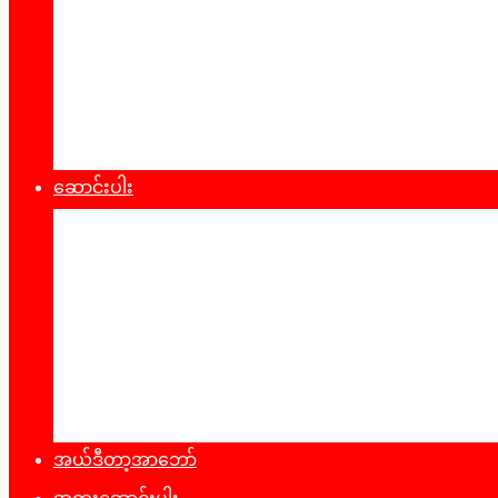
စီးပွားရေး
သဘာ၀ပတ်၀န်းကျင်
ကျန်းမာရေး
ထုတ်ပြန်ချက်များ
ဆောင်းပါး
နိုင်ငံရေး
အတွေးအမြင်
ယဥ်ကျေးမှု
အင်တာဗျူး
ခရီးသွားလမ်းညွန်
မှတ်တမ်းဓာတ်ပုံ
အယ်ဒီတာ့အာဘော်