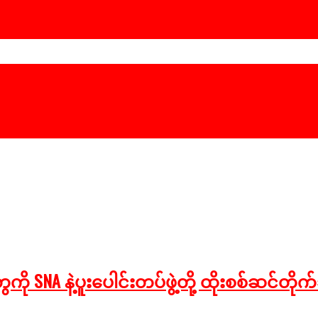
SNA နဲ့ပူးပေါင်းတပ်ဖွဲ့တို့ ထိုးစစ်ဆင်တိုက်