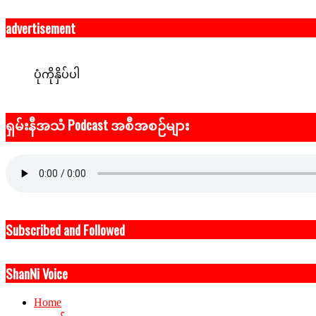
advertisement
ပုံကိုနှိပ်ပါ
ရှမ်းနီအသံ Podcast အစီအစဉ်များ
Subscribed and Followed
ShanNi Voice
Home