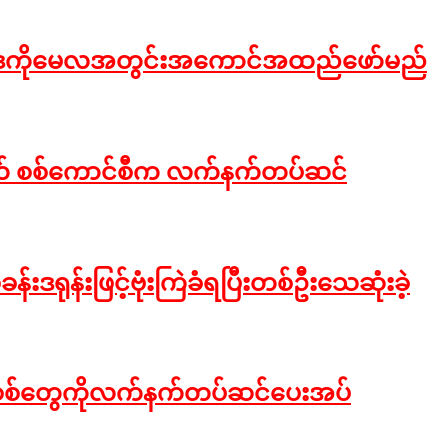
်းဥပဒေကိုမေလအတွင်းအကောင်အထည်ဖော်မည်
တွက် စစ်ကောင်စီက လက်နက်တပ်ဆင်
န်းဒရုန်းဖြင့်ဗုံးကြဲခံရပြီးတစ်ဦးသေဆုံးခဲ့
ူ့စစ်တွေကိုလက်နက်တပ်ဆင်ပေးအပ်