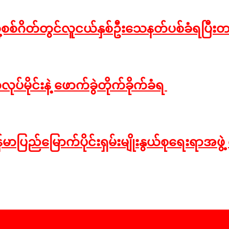
့စစ်ဂိတ်တွင်လူငယ်နှစ်ဦးသေနတ်ပစ်ခံရပြီးတ
ပ်မိုင်းနဲ့ ဖောက်ခွဲတိုက်ခိုက်ခံရ
ပြည်မြောက်ပိုင်းရှမ်းမျိုးနွယ်စုရေးရာအဖွဲ့ လူ