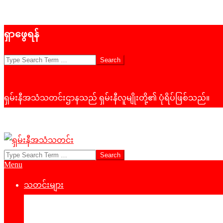
Skip
ရှာဖွေရန်
to
content
Search
ရှမ်းနီအသံသတင်းဌာနသည် ရှမ်းနီလူမျိုးတို့၏ ပုံရိပ်ဖြစ်သည်။
Search
ရှမ်း
Primary
Menu
နီ
Navigation
Menu
သတင်းများ
အသံ
နိုင်ငံရေး
သတင်း
‌ဒေသတွင်းသတင်း