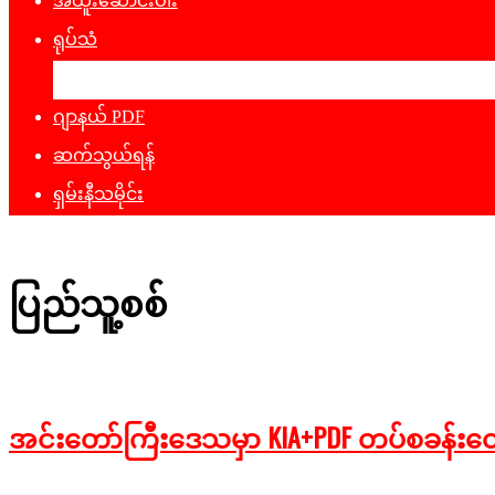
အထူးဆောင်းပါး
ရုပ်သံ
ဖျော်ဖြေရေး
ဂျာနယ် PDF
ဆက်သွယ်ရန်
ရှမ်းနီသမိုင်း
ပြည်သူ့စစ်
အင်းတော်ကြီးဒေသမှာ KIA+PDF တပ်စခန်းတွေကို 