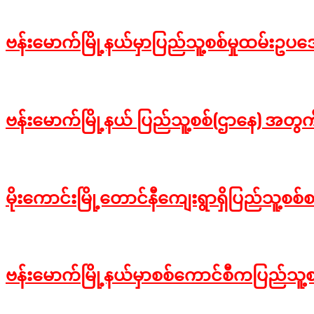
2026-
07-
03
ဗန်းမောက်မြို့နယ်မှာပြည်သူ့စစ်မှုထမ
2024-
04-
11
ဗန်းမောက်မြို့နယ် ပြည်သူ့စစ်(ဌာနေ) အ
2024-
01-
18
မိုးကောင်းမြို့တောင်နီကျေးရွာရှိပြည်သူ့စစ်စခ
2023-
11-
06
ဗန်းမောက်မြို့နယ်မှာစစ်ကောင်စီကပြည်သ