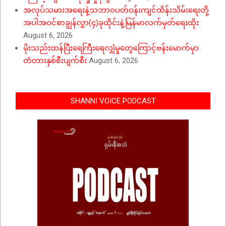
အလုပ်သမားအရေးနဲ့သဘာဝပတ်ဝန်းကျင်ထိန်းသိမ်းရေးတို့
အပါအဝင်စာချွန်လွှာ(၄)ခုထိုင်းနဲ့မြန်မာလက်မှတ်ရေးထိုး
August 6, 2026
မိုးသည်းထန်ပြီးရေကြီးရေလျှံမှုတွေကြောင့်ဗန်းမောက်မှာ
တံတားနှစ်စီးပျက်စီး
August 6, 2026
SHANNI VOICE PODCAST