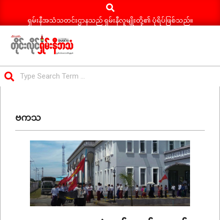
Search
Skip
to
ရှမ်းနီအသံသတင်းဌာနသည် ရှမ်းနီလူမျိုးတို့၏ ပုံရိပ်ဖြစ်သည်။
content
ရှမ်း
Search
နီ
Primary
အသံ
Navigation
သတင်း
ဗကသ
Menu