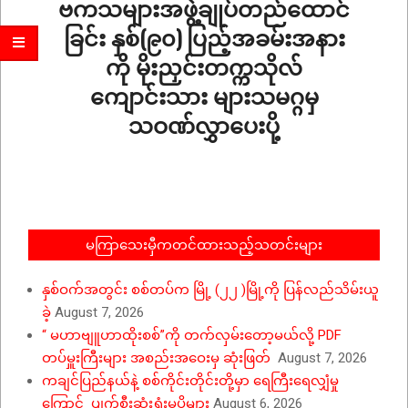
ဗကသများအဖွဲ့ချုပ်တည်ထောင်
ခြင်း နှစ်(၉၀) ပြည့်အခမ်းအနား
ကို မိုးညှင်းတက္ကသိုလ်
ကျောင်းသား များသမဂ္ဂမှ
သဝဏ်လွှာပေးပို့
2026-
05-
08
မကြာသေးမှီကတင်ထားသည့်သတင်းများ
နှစ်ဝက်အတွင်း စစ်တပ်က မြို့ (၂၂ )မြို့ကို ပြန်လည်သိမ်းယူ
ခဲ့
August 7, 2026
“ မဟာဗျူဟာထိုးစစ်”ကို တက်လှမ်းတော့မယ်လို့ PDF
တပ်မှူးကြီးများ အစည်းအဝေးမှ ဆုံးဖြတ်
August 7, 2026
ကချင်ပြည်နယ်နဲ့ စစ်ကိုင်းတိုင်းတို့မှာ ရေကြီးရေလျှံမှု
ကြောင့် ပျက်စီးဆုံးရှုံးမှုပိုများ
August 6, 2026