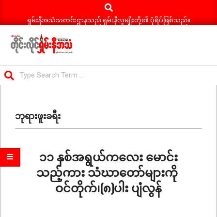
Search
Skip
to
ရှမ်းနီအသံသတင်းဌာနသည် ရှမ်းနီလူမျိုးတို့၏ ပုံရိပ်ဖြစ်သည်။
content
ရှမ်း
Search
နီ
Primary
အသံ
Navigation
သတင်း
ဘုရားဖူးခရီး
Menu
၁၁ နှစ်အရွယ်ကလေး မောင်း
သည့်ကား သံဃာတော်များကို
ဝင်တိုက်၊(၈)ပါး ပျံလွန်
2026-
07-