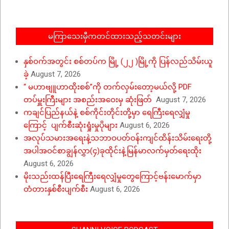
02
မကြာသေးမှီကတင်ထားသည့်သတင်းများ
နှစ်ဝက်အတွင်း စစ်တပ်က မြို့ (၂၂ )မြို့ကို ပြန်လည်သိမ်းယူ
ခဲ့
August 7, 2026
“ မဟာဗျူဟာထိုးစစ်”ကို တက်လှမ်းတော့မယ်လို့ PDF
တပ်မှူးကြီးများ အစည်းအဝေးမှ ဆုံးဖြတ်
August 7, 2026
ကချင်ပြည်နယ်နဲ့ စစ်ကိုင်းတိုင်းတို့မှာ ရေကြီးရေလျှံမှု
ကြောင့် ပျက်စီးဆုံးရှုံးမှုပိုများ
August 6, 2026
အလုပ်သမားအရေးနဲ့သဘာဝပတ်ဝန်းကျင်ထိန်းသိမ်းရေးတို့
အပါအဝင်စာချွန်လွှာ(၄)ခုထိုင်းနဲ့မြန်မာလက်မှတ်ရေးထိုး
August 6, 2026
မိုးသည်းထန်ပြီးရေကြီးရေလျှံမှုတွေကြောင့်ဗန်းမောက်မှာ
တံတားနှစ်စီးပျက်စီး
August 6, 2026