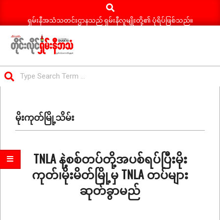
Search
Skip
to
ရှမ်းနီအသံသတင်းဌာနသည် ရှမ်းနီလူမျိုးတို့၏ ပုံရိပ်ဖြစ်သည်။
content
ရှမ်း
Search
နီ
Primary
အသံ
Navigation
သတင်း
မိုးကုတ်မြို့သိမ်း
Menu
TNLA နဲ့စစ်တပ်တို့အပစ်ရပ်ပြီးမိုး
ကုတ်၊မိုးမိတ်မြို့မှ TNLA တပ်များ
ဆုတ်ခွာမည်
2025-
10-