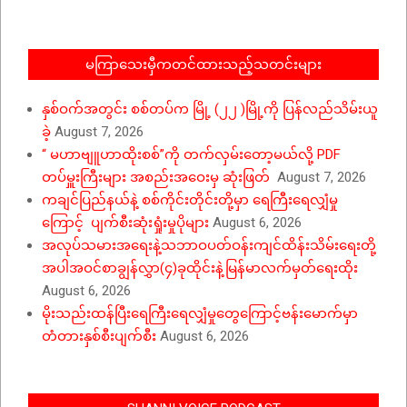
29
မကြာသေးမှီကတင်ထားသည့်သတင်းများ
နှစ်ဝက်အတွင်း စစ်တပ်က မြို့ (၂၂ )မြို့ကို ပြန်လည်သိမ်းယူ
ခဲ့
August 7, 2026
“ မဟာဗျူဟာထိုးစစ်”ကို တက်လှမ်းတော့မယ်လို့ PDF
တပ်မှူးကြီးများ အစည်းအဝေးမှ ဆုံးဖြတ်
August 7, 2026
ကချင်ပြည်နယ်နဲ့ စစ်ကိုင်းတိုင်းတို့မှာ ရေကြီးရေလျှံမှု
ကြောင့် ပျက်စီးဆုံးရှုံးမှုပိုများ
August 6, 2026
အလုပ်သမားအရေးနဲ့သဘာဝပတ်ဝန်းကျင်ထိန်းသိမ်းရေးတို့
အပါအဝင်စာချွန်လွှာ(၄)ခုထိုင်းနဲ့မြန်မာလက်မှတ်ရေးထိုး
August 6, 2026
မိုးသည်းထန်ပြီးရေကြီးရေလျှံမှုတွေကြောင့်ဗန်းမောက်မှာ
တံတားနှစ်စီးပျက်စီး
August 6, 2026