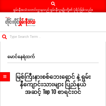
Search
Skip
to
ရှမ်းနီအသံသတင်းဌာနသည် ရှမ်းနီလူမျိုးတို့၏ ပုံရိပ်ဖြစ်သည်။
content
ရှမ်း
Search
နီ
Primary
အသံ
Navigation
သတင်း
မောင်နေရဲထက်
Menu
မြစ်ကြီးနားစစ်ဘေးရှောင် နဲ့ ရှမ်း
နီကျောင်းသားများ ပြည်နယ်
အဆင့် Top 10 စာရင်းဝင်
2026-
07-