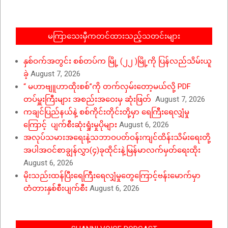
06
မကြာသေးမှီကတင်ထားသည့်သတင်းများ
နှစ်ဝက်အတွင်း စစ်တပ်က မြို့ (၂၂ )မြို့ကို ပြန်လည်သိမ်းယူ
ခဲ့
August 7, 2026
“ မဟာဗျူဟာထိုးစစ်”ကို တက်လှမ်းတော့မယ်လို့ PDF
တပ်မှူးကြီးများ အစည်းအဝေးမှ ဆုံးဖြတ်
August 7, 2026
ကချင်ပြည်နယ်နဲ့ စစ်ကိုင်းတိုင်းတို့မှာ ရေကြီးရေလျှံမှု
ကြောင့် ပျက်စီးဆုံးရှုံးမှုပိုများ
August 6, 2026
အလုပ်သမားအရေးနဲ့သဘာဝပတ်ဝန်းကျင်ထိန်းသိမ်းရေးတို့
အပါအဝင်စာချွန်လွှာ(၄)ခုထိုင်းနဲ့မြန်မာလက်မှတ်ရေးထိုး
August 6, 2026
မိုးသည်းထန်ပြီးရေကြီးရေလျှံမှုတွေကြောင့်ဗန်းမောက်မှာ
တံတားနှစ်စီးပျက်စီး
August 6, 2026