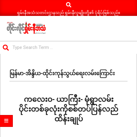
Search
Skip
to
ရှမ်းနီအသံသတင်းဌာနသည် ရှမ်းနီလူမျိုးတို့၏ ပုံရိပ်ဖြစ်သည်။
content
ရှမ်း
Search
နီ
Primary
အသံ
Navigation
သတင်း
မြန်မာ-အိန္ဒိယ-ထိုင်းကုန်သွယ်ရေးလမ်းကြောင်း
Menu
ကလေးဝ- ယာကြီး- မုံရွာလမ်း
ပိုင်းတစ်ခုလုံးကိုစစ်တပ်ပြန်လည်
ထိန်းချုပ်
2026-
07-