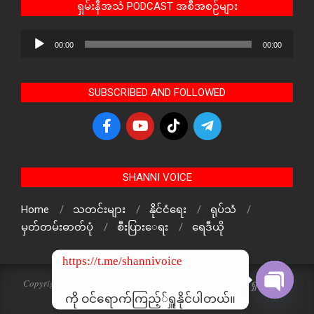
ရှမ်းနီအသံ PODCAST အစီအစဉ်များ
Audio
00:00
00:00
Player
SUBSCRIBED AND FOLLOWED
SHANNI VOICE
Home
သတင်းများ
နိုင်ငံရေး
ရုပ်သံ
မှတ်တမ်းဓာတ်ပုံ
စီးပြားေရး
ရေဒီယို
https://t.me/shannivoice
Copyright © 2024 The Voice Of ShanNi All rights reserved. ရှမ်းနီအသံ
သတင်းဌာန၏ မူပိုင်ဖြစ်ပါသည်
ကို ဝင်ရောက်ကြည့််ရှူနိုင်ပါတယ်။
Open