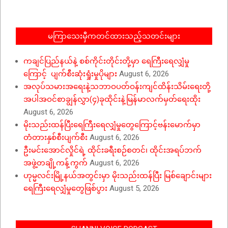
08
မကြာသေးမှီကတင်ထားသည့်သတင်းများ
ကချင်ပြည်နယ်နဲ့ စစ်ကိုင်းတိုင်းတို့မှာ ရေကြီးရေလျှံမှု
ကြောင့် ပျက်စီးဆုံးရှုံးမှုပိုများ
August 6, 2026
အလုပ်သမားအရေးနဲ့သဘာဝပတ်ဝန်းကျင်ထိန်းသိမ်းရေးတို့
အပါအဝင်စာချွန်လွှာ(၄)ခုထိုင်းနဲ့မြန်မာလက်မှတ်ရေးထိုး
August 6, 2026
မိုးသည်းထန်ပြီးရေကြီးရေလျှံမှုတွေကြောင့်ဗန်းမောက်မှာ
တံတားနှစ်စီးပျက်စီး
August 6, 2026
ဦးမင်းအောင်လှိုင်ရဲ့ ထိုင်းခရီးစဉ်စတင်၊ ထိုင်းအရပ်ဘက်
အဖွဲ့တချို့ကန့်ကွက်
August 6, 2026
ဟုမ္မလင်းမြို့နယ်အတွင်းမှာ မိုးသည်းထန်ပြီး မြစ်ချောင်းများ
ရေကြီးရေလျှံမှုတွေဖြစ်ပွား
August 5, 2026