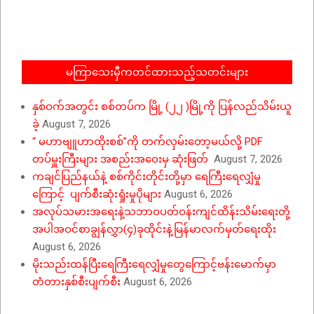
12-
11
မကြာသေးမှီကတင်ထားသည့်သတင်းများ
နှစ်ဝက်အတွင်း စစ်တပ်က မြို့ (၂၂ )မြို့ကို ပြန်လည်သိမ်းယူ
ခဲ့
August 7, 2026
“ မဟာဗျူဟာထိုးစစ်”ကို တက်လှမ်းတော့မယ်လို့ PDF
တပ်မှူးကြီးများ အစည်းအဝေးမှ ဆုံးဖြတ်
August 7, 2026
ကချင်ပြည်နယ်နဲ့ စစ်ကိုင်းတိုင်းတို့မှာ ရေကြီးရေလျှံမှု
ကြောင့် ပျက်စီးဆုံးရှုံးမှုပိုများ
August 6, 2026
အလုပ်သမားအရေးနဲ့သဘာဝပတ်ဝန်းကျင်ထိန်းသိမ်းရေးတို့
အပါအဝင်စာချွန်လွှာ(၄)ခုထိုင်းနဲ့မြန်မာလက်မှတ်ရေးထိုး
August 6, 2026
မိုးသည်းထန်ပြီးရေကြီးရေလျှံမှုတွေကြောင့်ဗန်းမောက်မှာ
တံတားနှစ်စီးပျက်စီး
August 6, 2026