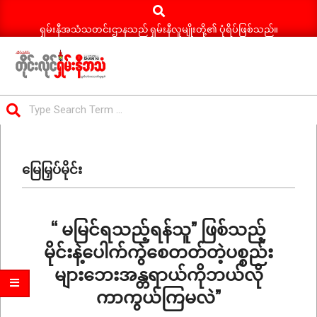
Search
Skip
to
ရှမ်းနီအသံသတင်းဌာနသည် ရှမ်းနီလူမျိုးတို့၏ ပုံရိပ်ဖြစ်သည်။
content
ရှမ်း
Search
နီ
Primary
အသံ
Navigation
သတင်း
မြေမြှပ်မိုင်း
Menu
“ မမြင်ရသည့်ရန်သူ” ဖြစ်သည့်
မိုင်းနဲ့ပေါက်ကွဲစေတတ်တဲ့ပစ္စည်း
များဘေးအန္တရာယ်ကိုဘယ်လို
ကာကွယ်ကြမလဲ”
2025-