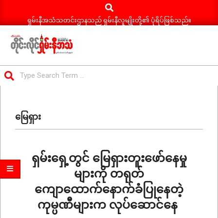
Search
Skip
to
ရှမ်းနီအသံသတင်းဌာနသည် ရှမ်းနီလူမျိုးတို့၏ ပုံရိပ်ဖြစ်သည်။
content
ရှမ်း
Search
နီ
Primary
အသံ
Navigation
သတင်း
မြေရှား
Menu
ရှမ်းရှေ့တွင် မြေရှားတူးဖော်နေမှု
များကို တရုတ်
ကျောထောက်နောက်ခံပြုနေတဲ့
ကုမ္ပဏီများက လုပ်ဆောင်နေ
2025-