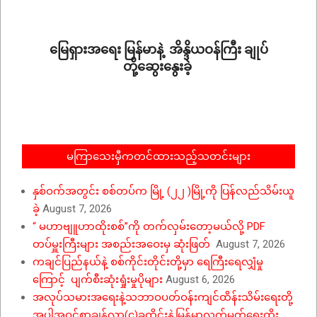
10-
29
မြေရှားအရေး မြန်မာနဲ့ အိန္ဒိယဝန်ကြီး ချုပ်
တို့ဆွေးနွေးခဲ့
2025-
09-
01
မကြာသေးမှီကတင်ထားသည့်သတင်းများ
နှစ်ဝက်အတွင်း စစ်တပ်က မြို့ (၂၂ )မြို့ကို ပြန်လည်သိမ်းယူ
ခဲ့
August 7, 2026
“ မဟာဗျူဟာထိုးစစ်”ကို တက်လှမ်းတော့မယ်လို့ PDF
တပ်မှူးကြီးများ အစည်းအဝေးမှ ဆုံးဖြတ်
August 7, 2026
ကချင်ပြည်နယ်နဲ့ စစ်ကိုင်းတိုင်းတို့မှာ ရေကြီးရေလျှံမှု
ကြောင့် ပျက်စီးဆုံးရှုံးမှုပိုများ
August 6, 2026
အလုပ်သမားအရေးနဲ့သဘာဝပတ်ဝန်းကျင်ထိန်းသိမ်းရေးတို့
အပါအဝင်စာချွန်လွှာ(၄)ခုထိုင်းနဲ့မြန်မာလက်မှတ်ရေးထိုး