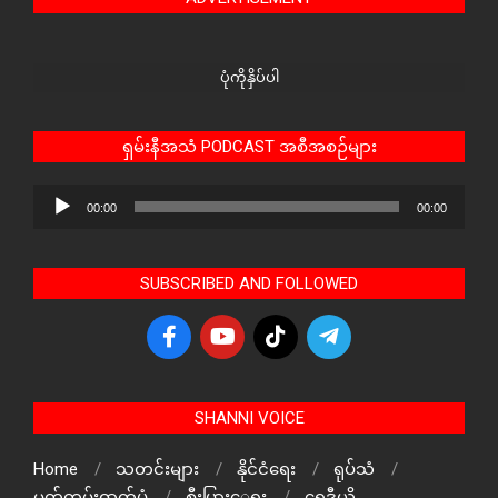
ပုံကိုနှိပ်ပါ
ရှမ်းနီအသံ PODCAST အစီအစဉ်များ
Audio
00:00
00:00
Player
SUBSCRIBED AND FOLLOWED
SHANNI VOICE
Home
သတင်းများ
နိုင်ငံရေး
ရုပ်သံ
မှတ်တမ်းဓာတ်ပုံ
စီးပြားေရး
ရေဒီယို