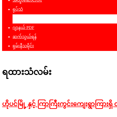
အထူးဆောင်းပါး
ရုပ်သံ
ဖျော်ဖြေရေး
ဂျာနယ် PDF
ဆက်သွယ်ရန်
ရှမ်းနီသမိုင်း
ရထားသံလမ်း
ဟိုပင်မြို့ နှင့် ကြာကြီးကွင်းကျေးရွာကြားရှ