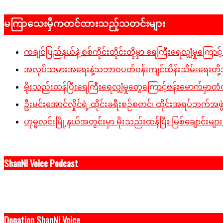
2021-
04-
မကြာသေးမှီကတင်ထားသည့်သတင်းများ
29
ကချင်ပြည်နယ်နဲ့ စစ်ကိုင်းတိုင်းတို့မှာ ရေကြီးရေလျှံမှုကြောင့် ပျ
အလုပ်သမားအရေးနဲ့သဘာဝပတ်ဝန်းကျင်ထိန်းသိမ်းရေးတို့အပါအ
မိုးသည်းထန်ပြီးရေကြီးရေလျှံမှုတွေကြောင့်ဗန်းမောက်မှာတံတ
ဦးမင်းအောင်လှိုင်ရဲ့ ထိုင်းခရီးစဉ်စတင်၊ ထိုင်းအရပ်ဘက်အဖွ
ဟုမ္မလင်းမြို့နယ်အတွင်းမှာ မိုးသည်းထန်ပြီး မြစ်ချောင်းများ
ShanNi Voice Podcast
Donation ShanNi Voice