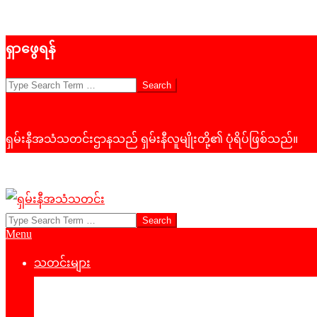
Skip
ရှာဖွေရန်
to
content
Search
ရှမ်းနီအသံသတင်းဌာနသည် ရှမ်းနီလူမျိုးတို့၏ ပုံရိပ်ဖြစ်သည်။
Search
ရှမ်း
Primary
Menu
နီ
Navigation
Menu
သတင်းများ
အသံ
နိုင်ငံရေး
သတင်း
‌ဒေသတွင်းသတင်း