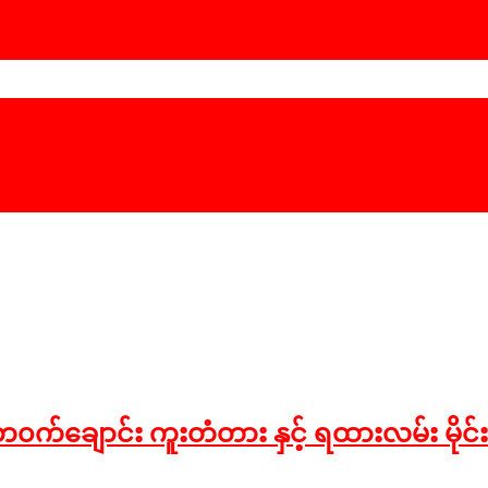
ိ တ၀က်ချောင်း ကူးတံတား နှင့် ရထားလမ်း မိုင်းခ