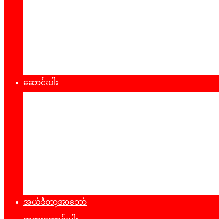
စီးပွားရေး
သဘာ၀ပတ်၀န်းကျင်
ကျန်းမာရေး
ထုတ်ပြန်ချက်များ
ဆောင်းပါး
နိုင်ငံရေး
အတွေးအမြင်
ယဥ်ကျေးမှု
အင်တာဗျူး
ခရီးသွားလမ်းညွန်
မှတ်တမ်းဓာတ်ပုံ
အယ်ဒီတာ့အာဘော်