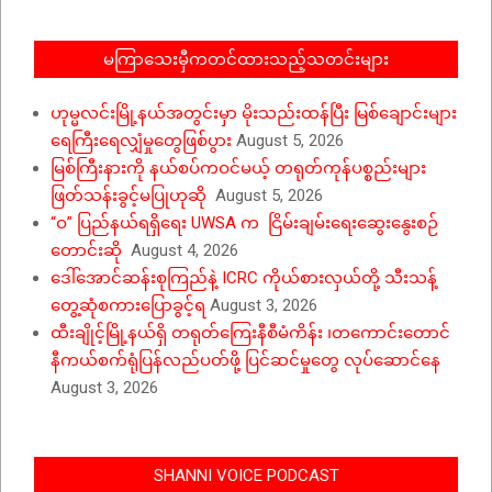
မကြာသေးမှီကတင်ထားသည့်သတင်းများ
ဟုမ္မလင်းမြို့နယ်အတွင်းမှာ မိုးသည်းထန်ပြီး မြစ်ချောင်းများ
ရေကြီးရေလျှံမှုတွေဖြစ်ပွား
August 5, 2026
မြစ်ကြီးနားကို နယ်စပ်ကဝင်မယ့် တရုတ်ကုန်ပစ္စည်းများ
ဖြတ်သန်းခွင့်မပြုဟုဆို
August 5, 2026
“ဝ” ပြည်နယ်ရရှိရေး UWSA က ငြိမ်းချမ်းရေးဆွေးနွေးစဉ်
တောင်းဆို
August 4, 2026
ဒေါ်အောင်ဆန်းစုကြည်နဲ့ ICRC ကိုယ်စားလှယ်တို့ သီးသန့်
တွေ့ဆုံစကားပြောခွင့်ရ
August 3, 2026
ထီးချိုင့်မြို့နယ်ရှိ တရုတ်ကြေးနီစီမံကိန်း ၊တကောင်းတောင်
နီကယ်စက်ရုံပြန်လည်ပတ်ဖို့ ပြင်ဆင်မှုတွေ လုပ်ဆောင်နေ
August 3, 2026
SHANNI VOICE PODCAST