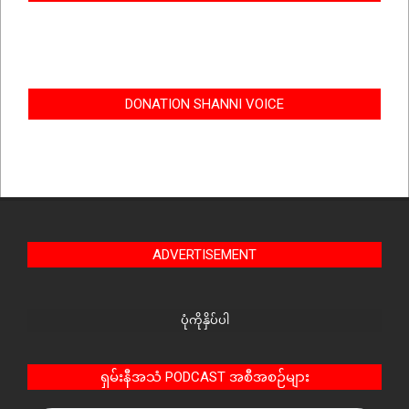
DONATION SHANNI VOICE
ADVERTISEMENT
ပုံကိုနှိပ်ပါ
ရှမ်းနီအသံ PODCAST အစီအစဉ်များ