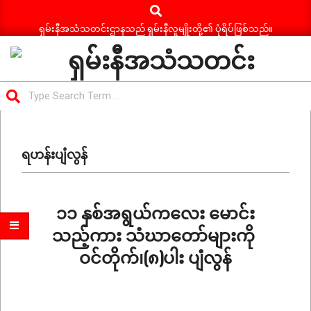
Search
Skip
to
ရှမ်းနီအသံသတင်းဌာနသည် ရှမ်းနီလူမျိုးတို့၏ ပုံရိပ်ဖြစ်သည်။
content
ရှမ်း
Search
နီ
Primary
အသံ
Navigation
သတင်း
ရဟန်းပျံလွန်
Menu
၁၁ နှစ်အရွယ်ကလေး မောင်း
သည့်ကား သံဃာတော်များကို
ဝင်တိုက်၊(၈)ပါး ပျံလွန်
2026-
07-
02