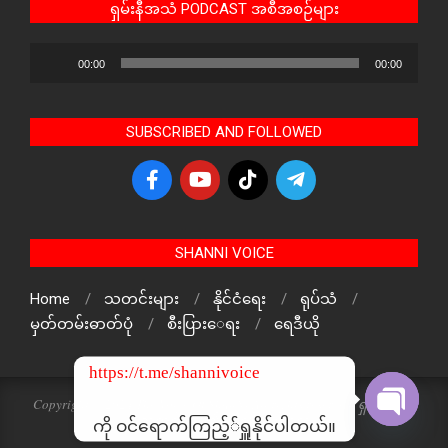
ရှမ်းနီအသံ PODCAST အစီအစဉ်များ
Audio
00:00
00:00
Player
SUBSCRIBED AND FOLLOWED
SHANNI VOICE
Home
သတင်းများ
နိုင်ငံရေး
ရုပ်သံ
မှတ်တမ်းဓာတ်ပုံ
စီးပြားေရး
ရေဒီယို
https://t.me/shannivoice
Copyright © 2024 The Voice Of ShanNi All rights reserved. ရှမ်းနီအသံ
သတင်းဌာန၏ မူပိုင်ဖြစ်ပါသည်
ကို ဝင်ရောက်ကြည့််ရှူနိုင်ပါတယ်။
Open