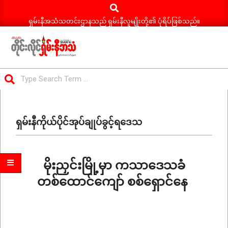
Search
Skip
to
ရှမ်းနီအသံသတင်းဌာနသည် ရှမ်းနီလူမျိုးတို့၏ ပုံရိပ်ဖြစ်သည်။
content
ရှမ်း
Search
နီ
Primary
အသံ
Navigation
သတင်း
ရှမ်းနီကိုယ်ပိုင်အုပ်ချုပ်ခွင့်ရဒေသ
Menu
မိုးညှင်းမြို့မှာ ကသာဒေသခံ
တစ်ထောင်ကျော် စစ်ရှောင်နေ
2026-
01-
05