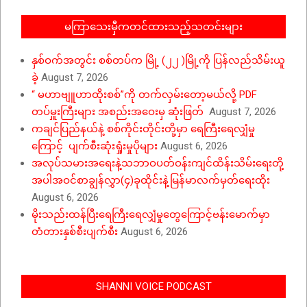
မကြာသေးမှီကတင်ထားသည့်သတင်းများ
နှစ်ဝက်အတွင်း စစ်တပ်က မြို့ (၂၂ )မြို့ကို ပြန်လည်သိမ်းယူ
ခဲ့
August 7, 2026
“ မဟာဗျူဟာထိုးစစ်”ကို တက်လှမ်းတော့မယ်လို့ PDF
တပ်မှူးကြီးများ အစည်းအဝေးမှ ဆုံးဖြတ်
August 7, 2026
ကချင်ပြည်နယ်နဲ့ စစ်ကိုင်းတိုင်းတို့မှာ ရေကြီးရေလျှံမှု
ကြောင့် ပျက်စီးဆုံးရှုံးမှုပိုများ
August 6, 2026
အလုပ်သမားအရေးနဲ့သဘာဝပတ်ဝန်းကျင်ထိန်းသိမ်းရေးတို့
အပါအဝင်စာချွန်လွှာ(၄)ခုထိုင်းနဲ့မြန်မာလက်မှတ်ရေးထိုး
August 6, 2026
မိုးသည်းထန်ပြီးရေကြီးရေလျှံမှုတွေကြောင့်ဗန်းမောက်မှာ
တံတားနှစ်စီးပျက်စီး
August 6, 2026
SHANNI VOICE PODCAST