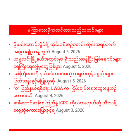
06-
18
မကြာသေးမှီကတင်ထားသည့်သတင်းများ
ဦးမင်းအောင်လှိုင်ရဲ့ ထိုင်းခရီးစဉ်စတင်၊ ထိုင်းအရပ်ဘက်
အဖွဲ့တချို့ကန့်ကွက်
August 6, 2026
ဟုမ္မလင်းမြို့နယ်အတွင်းမှာ မိုးသည်းထန်ပြီး မြစ်ချောင်းများ
ရေကြီးရေလျှံမှုတွေဖြစ်ပွား
August 5, 2026
မြစ်ကြီးနားကို နယ်စပ်ကဝင်မယ့် တရုတ်ကုန်ပစ္စည်းများ
ဖြတ်သန်းခွင့်မပြုဟုဆို
August 5, 2026
“ဝ” ပြည်နယ်ရရှိရေး UWSA က ငြိမ်းချမ်းရေးဆွေးနွေးစဉ်
တောင်းဆို
August 4, 2026
ဒေါ်အောင်ဆန်းစုကြည်နဲ့ ICRC ကိုယ်စားလှယ်တို့ သီးသန့်
တွေ့ဆုံစကားပြောခွင့်ရ
August 3, 2026