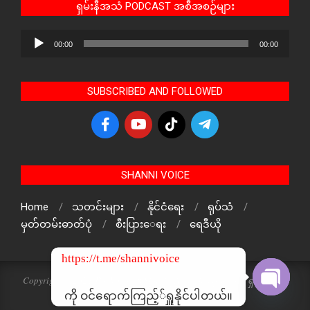
ရှမ်းနီအသံ PODCAST အစီအစဉ်များ
Audio
00:00
00:00
Player
SUBSCRIBED AND FOLLOWED
SHANNI VOICE
Home
သတင်းများ
နိုင်ငံရေး
ရုပ်သံ
မှတ်တမ်းဓာတ်ပုံ
စီးပြားေရး
ရေဒီယို
https://t.me/shannivoice
Copyright © 2024 The Voice Of ShanNi All rights reserved. ရှမ်းနီအသံ
သတင်းဌာန၏ မူပိုင်ဖြစ်ပါသည်
ကို ဝင်ရောက်ကြည့််ရှူနိုင်ပါတယ်။
Open