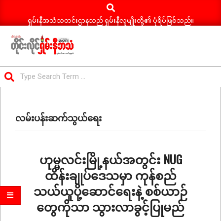
Search
Skip
to
ရှမ်းနီအသံသတင်းဌာနသည် ရှမ်းနီလူမျိုးတို့၏ ပုံရိပ်ဖြစ်သည်။
content
ရှမ်း
Search
နီ
Primary
အသံ
Navigation
သတင်း
လမ်းပန်းဆက်သွယ်ရေး
Menu
ဟုမ္မလင်းမြို့နယ်အတွင်း NUG
ထိန်းချုပ်ဒေသမှာ ကုန်စည်
သယ်ယူပို့ဆောင်ရေးနဲ့ စစ်ယာဉ်
တွေကိုသာ သွားလာခွင့်ပြုမည်
2026-