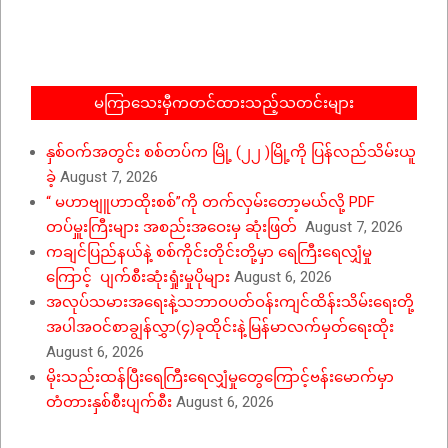
03-
03
မကြာသေးမှီကတင်ထားသည့်သတင်းများ
နှစ်ဝက်အတွင်း စစ်တပ်က မြို့ (၂၂ )မြို့ကို ပြန်လည်သိမ်းယူ
ခဲ့
August 7, 2026
“ မဟာဗျူဟာထိုးစစ်”ကို တက်လှမ်းတော့မယ်လို့ PDF
တပ်မှူးကြီးများ အစည်းအဝေးမှ ဆုံးဖြတ်
August 7, 2026
ကချင်ပြည်နယ်နဲ့ စစ်ကိုင်းတိုင်းတို့မှာ ရေကြီးရေလျှံမှု
ကြောင့် ပျက်စီးဆုံးရှုံးမှုပိုများ
August 6, 2026
အလုပ်သမားအရေးနဲ့သဘာဝပတ်ဝန်းကျင်ထိန်းသိမ်းရေးတို့
အပါအဝင်စာချွန်လွှာ(၄)ခုထိုင်းနဲ့မြန်မာလက်မှတ်ရေးထိုး
August 6, 2026
မိုးသည်းထန်ပြီးရေကြီးရေလျှံမှုတွေကြောင့်ဗန်းမောက်မှာ
တံတားနှစ်စီးပျက်စီး
August 6, 2026