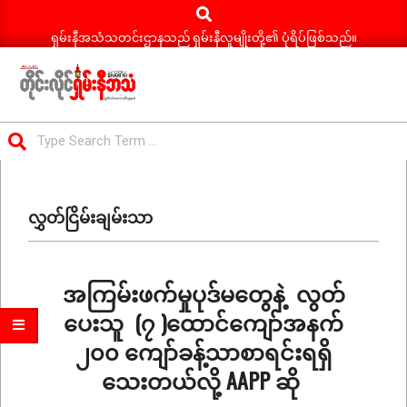
Search
Skip
to
ရှမ်းနီအသံသတင်းဌာနသည် ရှမ်းနီလူမျိုးတို့၏ ပုံရိပ်ဖြစ်သည်။
content
ရှမ်း
Search
နီ
Primary
အသံ
Navigation
သတင်း
လွှတ်ငြိမ်းချမ်းသာ
Menu
အကြမ်းဖက်မှုပုဒ်မတွေနဲ့ လွတ်
ပေးသူ (၇ )ထောင်ကျော်အနက်
၂၀၀ ကျော်ခန့်သာစာရင်းရရှိ
သေးတယ်လို့ AAPP ဆို
2026-