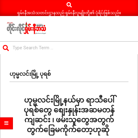
Search
Skip
to
ရှမ်းနီအသံသတင်းဌာနသည် ရှမ်းနီလူမျိုးတို့၏ ပုံရိပ်ဖြစ်သည်။
content
ရှမ်း
Search
နီ
Primary
အသံ
Navigation
သတင်း
ဟုမ္မလင်းမြို့ ပုရစ်
Menu
ဟုမ္မလင်းမြို့နယ်မှာ ရာသီပေါ်
ပုရစ်တွေ စျေးနှုန်းအဆမတန်
ကျဆင်း ၊ ဖမ်းသူတွေအတွက်
တွက်ခြေမကိုက်တော့ဟုဆို
2025-