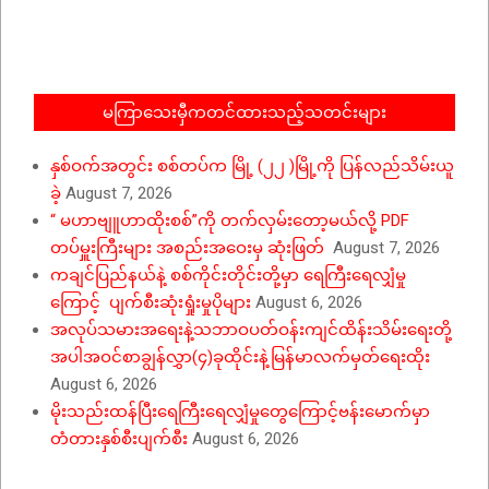
05-
28
မကြာသေးမှီကတင်ထားသည့်သတင်းများ
နှစ်ဝက်အတွင်း စစ်တပ်က မြို့ (၂၂ )မြို့ကို ပြန်လည်သိမ်းယူ
ခဲ့
August 7, 2026
“ မဟာဗျူဟာထိုးစစ်”ကို တက်လှမ်းတော့မယ်လို့ PDF
တပ်မှူးကြီးများ အစည်းအဝေးမှ ဆုံးဖြတ်
August 7, 2026
ကချင်ပြည်နယ်နဲ့ စစ်ကိုင်းတိုင်းတို့မှာ ရေကြီးရေလျှံမှု
ကြောင့် ပျက်စီးဆုံးရှုံးမှုပိုများ
August 6, 2026
အလုပ်သမားအရေးနဲ့သဘာဝပတ်ဝန်းကျင်ထိန်းသိမ်းရေးတို့
အပါအဝင်စာချွန်လွှာ(၄)ခုထိုင်းနဲ့မြန်မာလက်မှတ်ရေးထိုး
August 6, 2026
မိုးသည်းထန်ပြီးရေကြီးရေလျှံမှုတွေကြောင့်ဗန်းမောက်မှာ
တံတားနှစ်စီးပျက်စီး
August 6, 2026