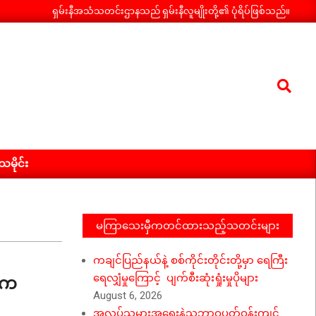
ရှမ်းနီအသံသတင်းဌာနသည် ရှမ်းနီလူမျိုးတို့၏ ပုံရိပ်ဖြစ်သည်။
Search
ီသမိုင်း
မကြာသေးမှီကတင်ထားသည့်သတင်းများ
ကချင်ပြည်နယ်နဲ့ စစ်ကိုင်းတိုင်းတို့မှာ ရေကြီး
 က
ရေလျှံမှုကြောင့် ပျက်စီးဆုံးရှုံးမှုပိုများ
August 6, 2026
အလုပ်သမားအရေးနဲ့သဘာဝပတ်ဝန်းကျင်