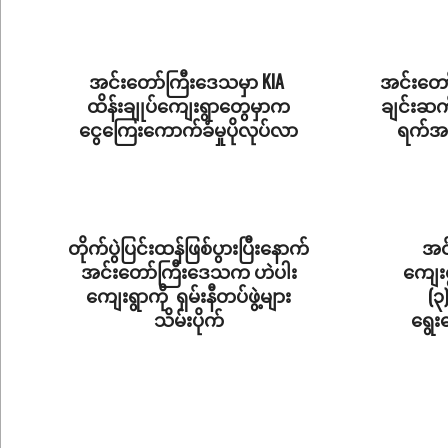
2026-
07-
08
အင်းတော်ကြီးဒေသမှာ KIA
အင်းတော
ထိန်းချုပ်ကျေးရွာတွေမှာက
ချင်းဆက်
ငွေကြေးကောက်ခံမှုပိုလုပ်လာ
ရက်အက
2026-
2026-
06-
06-
17
03
တိုက်ပွဲပြင်းထန်ဖြစ်ပွားပြီးနောက်
အင
အင်းတော်ကြီးဒေသက ဟဲပါး
ကျေးရ
ကျေးရွာကို ရှမ်းနီတပ်ဖွဲ့များ
(၃
သိမ်းပိုက်
ရွေး
2026-
2025-
01-
12-
23
11