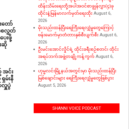
ထိန်းသိမ်းရေးတို့အပါအဝင်စာချွန်လွှာ(၄)ခု
ထိုင်းနဲ့မြန်မာလက်မှတ်ရေးထိုး
August 6,
2026
်းတော်
မိုးသည်းထန်ပြီးရေကြီးရေလျှံမှုတွေကြောင့်
စေလွှတ်
ဗန်းမောက်မှာတံတားနှစ်စီးပျက်စီး
August 6,
ပေးဖို့
2026
းဆို
ဦးမင်းအောင်လှိုင်ရဲ့ ထိုင်းခရီးစဉ်စတင်၊ ထိုင်း
အရပ်ဘက်အဖွဲ့တချို့ကန့်ကွက်
August 6,
2026
် အင်း
ဟုမ္မလင်းမြို့နယ်အတွင်းမှာ မိုးသည်းထန်ပြီး
ှမ်းနီ
မြစ်ချောင်းများ ရေကြီးရေလျှံမှုတွေဖြစ်ပွား
ှူပွဲ
August 5, 2026
SHANNI VOICE PODCAST