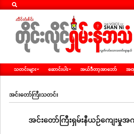
Search
Skip
to
content
ရှမ်း
သတင်းများ
ဆောင်းပါး
အယ်ဒီတာ့အာဘော်
အထူ
နီ
Primary
Navigation
အသံ
Menu
သတင်း
အင်းတော်ကြီးသတင်း
အင်းတော်ကြီးရှမ်းနီယဉ်ကျေးမှု