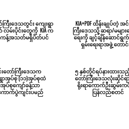
်ကြီးဒေသတွင်း ကျေးရွာ
KIA+PDF ထိန်းချုပ်တဲ့ အင
 လမ်းပိုင်းတွေကို KIA က
ကြီးဒေသသို့ ဆရာ/မများ
န့်အသတ်မရှိပိတ်ပင်
ရေးကို ချင့်ချိန်ဆောင်ရွက်
ရှမ်းရေးရာအဖွဲ့ တောင်
2026-
06-
02
်းတော်ကြီးဒေသက
၅ နှစ်တိုင်ရပ်နားထားသည့
ွာအုပ်စု (၁၁)အုပ်စုထဲ
တော်ကြီးဒေသလုံးဆိုင်ရာ ရ
)အုပ်စုကျော်ခန့်သာ
ရိုးရာကောက်ဦးဆွမ်းကပ်လ
ကောက်ပွဲကျင်းပမည်
ပြန်လည်စတင်
2025-
12-
04