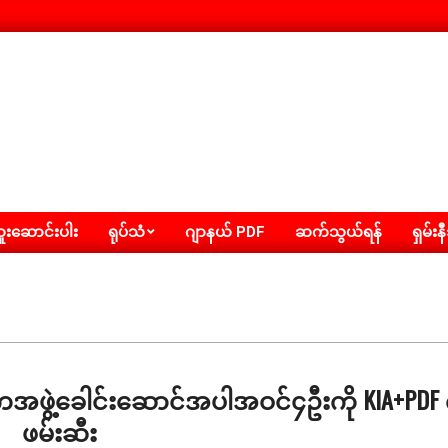
းဆောင်းပါး
ရုပ်သံ
ဂျာနယ် PDF
ဆက်သွယ်ရန်
ရှမ်းန
အကအဖွဲ့ခေါင်းဆောင်အပါအဝင်၄ဦးကို KIA+PDF
ဖမ်းဆီး